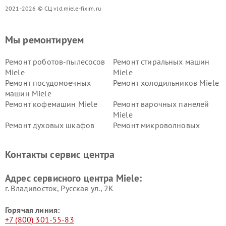
2021-2026 © СЦ vld.miele-fixim.ru
Мы ремонтируем
Ремонт роботов-пылесосов
Ремонт стиральных машин
Miele
Miele
Ремонт посудомоечных
Ремонт холодильников Miele
машин Miele
Ремонт кофемашин Miele
Ремонт варочных панелей
Miele
Ремонт духовых шкафов
Ремонт микроволновых
Miele
печей Miele
Ремонт парогенераторов
Ремонт вытяжек Miele
Контакты сервис центра
Miele
Ремонт гладильных систем
Ремонт вертикальных
Адрес сервисного центра Miele:
Miele
пылесосов Miele
г. Владивосток, Русская ул., 2К
Горячая линия:
+7 (800) 301-55-83