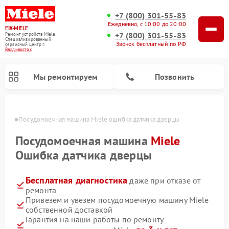
+7 (800) 301-55-83
Ежедневно, с 10:00 до 20:00
FIX-MIELE
+7 (800) 301-55-83
Ремонт устройств Miele
Специализированный
Звонок бесплатный по РФ
cервисный центр г.
Владивосток
Мы ремонтируем
Позвонить
стоке
Посудомоечная машина Miele ошибка датчика дверцы
Посудомоечная машина
Miele
Ошибка датчика дверцы
Бесплатная диагностика
даже при отказе от
ремонта
Привезем и увезем посудомоечную машину Miele
собственной доставкой
Ремонт вертикальных пылесосов Miele
Ремонт роботов-пылесосов Miele
Ремонт варочных панелей Miele
Ремонт микроволновых печей Miele
Ремонт стиральных машин Miele
Ремонт гладильных систем Miele
Ремонт сушильных машин Miele
Гарантия на наши работы по ремонту