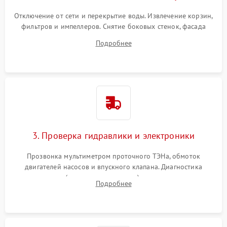
Отключение от сети и перекрытие воды. Извлечение корзин,
фильтров и импеллеров. Снятие боковых стенок, фасада
дверцы или нижнего поддона для прямого доступа к
Подробнее
циркуляционному насосу, ТЭНу и сливной помпе.
3. Проверка гидравлики и электроники
Прозвонка мультиметром проточного ТЭНа, обмоток
двигателей насосов и впускного клапана. Диагностика
прессостата (датчика уровня воды), датчика мутности,
Подробнее
концевика дверцы и электронного модуля управления.