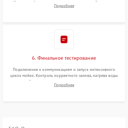
Надежная фиксация хомутов гидравлической системы,
Подробнее
сборка корпуса и установка датчика поплавка.
6. Финальное тестирование
Подключение к коммуникациям и запуск интенсивного
цикла мойки. Контроль корректного залива, нагрева воды
до нужной температуры, отсутствия посторонних шумов,
Подробнее
штатного слива и абсолютной сухости в поддоне.