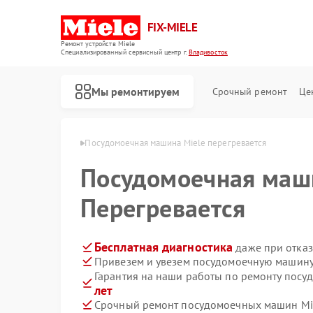
FIX-MIELE
Ремонт устройств Miele
Специализированный cервисный центр г.
Владивосток
Мы ремонтируем
Срочный ремонт
Це
ele в Владивостоке
Посудомоечная машина Miele перегревается
Посудомоечная ма
Перегревается
Бесплатная диагностика
даже при отказ
Привезем и увезем посудомоечную машину 
Гарантия на наши работы по ремонту пос
лет
Срочный ремонт посудомоечных машин Mie
Ремонт роботов-пылесосов Miele
Ремонт стиральных машин Miele
Ремонт варочных панелей Miele
Ремонт духовых шкафов Miele
Ремонт микроволновых печей Miele
Ремонт парогенераторов Miele
Ремонт гладильных систем Miele
Ремонт вертикальных пылесосов Miele
Ремонт сушильных машин Miele