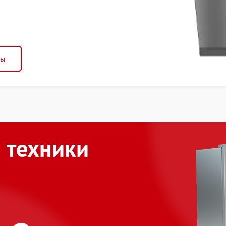
ны
 техники