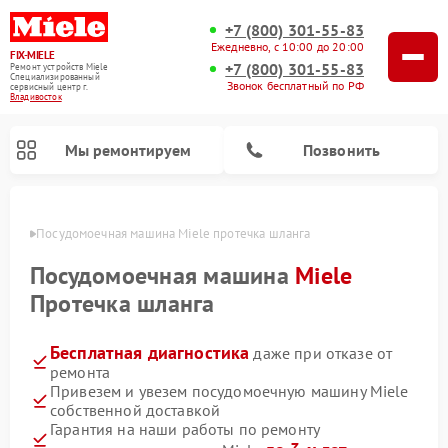
+7 (800) 301-55-83
Ежедневно, с 10:00 до 20:00
FIX-MIELE
+7 (800) 301-55-83
Ремонт устройств Miele
Специализированный
Звонок бесплатный по РФ
cервисный центр г.
Владивосток
Мы ремонтируем
Позвонить
стоке
Посудомоечная машина Miele протечка шланга
Посудомоечная машина
Miele
Протечка шланга
Бесплатная диагностика
даже при отказе от
ремонта
Привезем и увезем посудомоечную машину Miele
собственной доставкой
Ремонт вертикальных пылесосов Miele
Ремонт роботов-пылесосов Miele
Ремонт варочных панелей Miele
Ремонт микроволновых печей Miele
Ремонт стиральных машин Miele
Ремонт гладильных систем Miele
Ремонт сушильных машин Miele
Гарантия на наши работы по ремонту