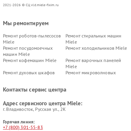
2021-2026 © СЦ vld.miele-fixim.ru
Мы ремонтируем
Ремонт роботов-пылесосов
Ремонт стиральных машин
Miele
Miele
Ремонт посудомоечных
Ремонт холодильников Miele
машин Miele
Ремонт кофемашин Miele
Ремонт варочных панелей
Miele
Ремонт духовых шкафов
Ремонт микроволновых
Miele
печей Miele
Ремонт парогенераторов
Ремонт вытяжек Miele
Контакты сервис центра
Miele
Ремонт гладильных систем
Ремонт вертикальных
Адрес сервисного центра Miele:
Miele
пылесосов Miele
г. Владивосток, Русская ул., 2К
Горячая линия:
+7 (800) 301-55-83