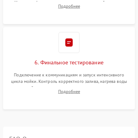
Надежная фиксация хомутов гидравлической системы,
Подробнее
сборка корпуса и установка датчика поплавка.
6. Финальное тестирование
Подключение к коммуникациям и запуск интенсивного
цикла мойки. Контроль корректного залива, нагрева воды
до нужной температуры, отсутствия посторонних шумов,
Подробнее
штатного слива и абсолютной сухости в поддоне.