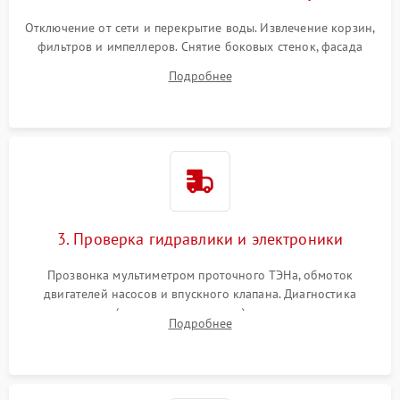
Отключение от сети и перекрытие воды. Извлечение корзин,
фильтров и импеллеров. Снятие боковых стенок, фасада
дверцы или нижнего поддона для прямого доступа к
Подробнее
циркуляционному насосу, ТЭНу и сливной помпе.
3. Проверка гидравлики и электроники
Прозвонка мультиметром проточного ТЭНа, обмоток
двигателей насосов и впускного клапана. Диагностика
прессостата (датчика уровня воды), датчика мутности,
Подробнее
концевика дверцы и электронного модуля управления.