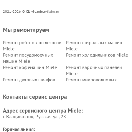
2021-2026 © СЦ vld.miele-fixim.ru
Мы ремонтируем
Ремонт роботов-пылесосов
Ремонт стиральных машин
Miele
Miele
Ремонт посудомоечных
Ремонт холодильников Miele
машин Miele
Ремонт кофемашин Miele
Ремонт варочных панелей
Miele
Ремонт духовых шкафов
Ремонт микроволновых
Miele
печей Miele
Ремонт парогенераторов
Ремонт вытяжек Miele
Контакты сервис центра
Miele
Ремонт гладильных систем
Ремонт вертикальных
Адрес сервисного центра Miele:
Miele
пылесосов Miele
г. Владивосток, Русская ул., 2К
Горячая линия: