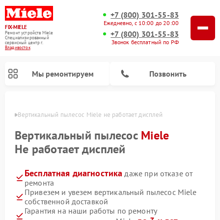
+7 (800) 301-55-83
Ежедневно, с 10:00 до 20:00
FIX-MIELE
+7 (800) 301-55-83
Ремонт устройств Miele
Специализированный
Звонок бесплатный по РФ
cервисный центр г.
Владивосток
Мы ремонтируем
Позвонить
стоке
Вертикальный пылесос Miele не работает дисплей
Вертикальный пылесос
Miele
Не работает дисплей
Бесплатная диагностика
даже при отказе от
ремонта
Привезем и увезем вертикальный пылесос Miele
собственной доставкой
Ремонт роботов-пылесосов Miele
Ремонт посудомоечных машин Miele
Ремонт гладильных систем Miele
Ремонт стиральных машин Miele
Ремонт варочных панелей Miele
Ремонт микроволновых печей Miele
Ремонт сушильных машин Miele
Гарантия на наши работы по ремонту