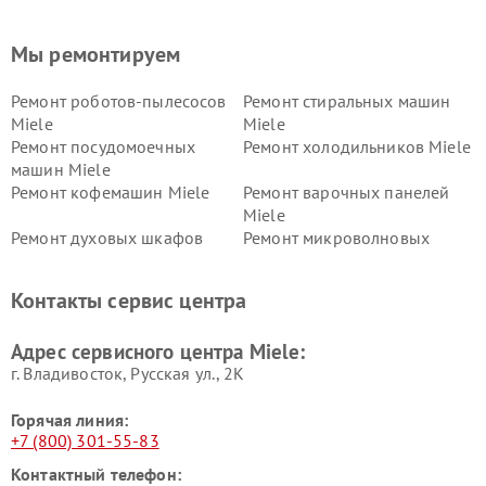
Мы ремонтируем
Ремонт роботов-пылесосов
Ремонт стиральных машин
Miele
Miele
Ремонт посудомоечных
Ремонт холодильников Miele
машин Miele
Ремонт кофемашин Miele
Ремонт варочных панелей
Miele
Ремонт духовых шкафов
Ремонт микроволновых
Miele
печей Miele
Ремонт парогенераторов
Ремонт вытяжек Miele
Контакты сервис центра
Miele
Ремонт гладильных систем
Ремонт вертикальных
Адрес сервисного центра Miele:
Miele
пылесосов Miele
г. Владивосток, Русская ул., 2К
Горячая линия:
+7 (800) 301-55-83
Контактный телефон: