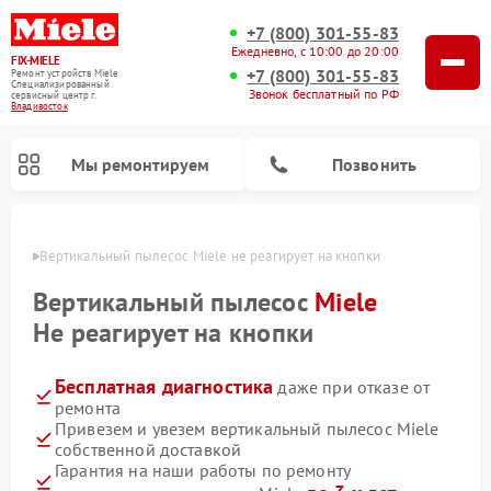
+7 (800) 301-55-83
Ежедневно, с 10:00 до 20:00
FIX-MIELE
+7 (800) 301-55-83
Ремонт устройств Miele
Специализированный
Звонок бесплатный по РФ
cервисный центр г.
Владивосток
Мы ремонтируем
Позвонить
стоке
Вертикальный пылесос Miele не реагирует на кнопки
Вертикальный пылесос
Miele
Не реагирует на кнопки
Бесплатная диагностика
даже при отказе от
ремонта
Привезем и увезем вертикальный пылесос Miele
собственной доставкой
Ремонт роботов-пылесосов Miele
Ремонт посудомоечных машин Miele
Ремонт гладильных систем Miele
Ремонт стиральных машин Miele
Ремонт варочных панелей Miele
Ремонт микроволновых печей Miele
Ремонт сушильных машин Miele
Гарантия на наши работы по ремонту