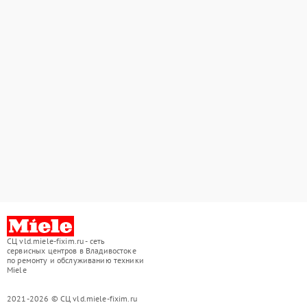
СЦ vld.miele-fixim.ru - сеть
сервисных центров в Владивостоке
по ремонту и обслуживанию техники
Miele
2021-2026 © СЦ vld.miele-fixim.ru