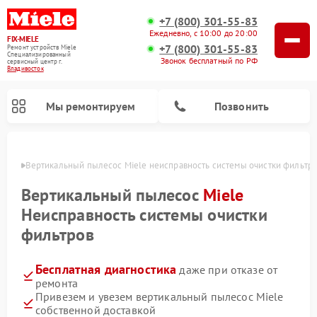
+7 (800) 301-55-83
Ежедневно, с 10:00 до 20:00
FIX-MIELE
+7 (800) 301-55-83
Ремонт устройств Miele
Специализированный
Звонок бесплатный по РФ
cервисный центр г.
Владивосток
Мы ремонтируем
Позвонить
стоке
Вертикальный пылесос Miele неисправность системы очистки фильтр
Вертикальный пылесос
Miele
Неисправность системы очистки
фильтров
Бесплатная диагностика
даже при отказе от
ремонта
Привезем и увезем вертикальный пылесос Miele
Ремонт роботов-пылесосов Miele
Ремонт посудомоечных машин Miele
Ремонт гладильных систем Miele
Ремонт стиральных машин Miele
Ремонт варочных панелей Miele
Ремонт микроволновых печей Miele
Ремонт сушильных машин Miele
собственной доставкой