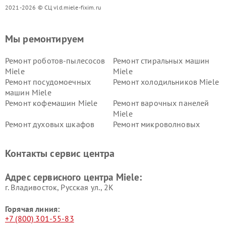
2021-2026 © СЦ vld.miele-fixim.ru
Мы ремонтируем
Ремонт роботов-пылесосов
Ремонт стиральных машин
Miele
Miele
Ремонт посудомоечных
Ремонт холодильников Miele
машин Miele
Ремонт кофемашин Miele
Ремонт варочных панелей
Miele
Ремонт духовых шкафов
Ремонт микроволновых
Miele
печей Miele
Ремонт парогенераторов
Ремонт вытяжек Miele
Контакты сервис центра
Miele
Ремонт гладильных систем
Ремонт вертикальных
Адрес сервисного центра Miele:
Miele
пылесосов Miele
г. Владивосток, Русская ул., 2К
Горячая линия:
+7 (800) 301-55-83