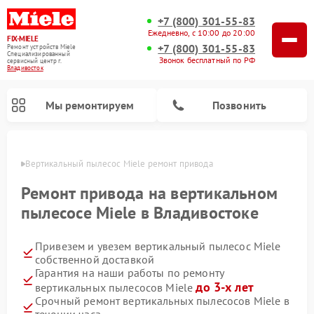
+7 (800) 301-55-83
Ежедневно, с 10:00 до 20:00
FIX-MIELE
+7 (800) 301-55-83
Ремонт устройств Miele
Специализированный
Звонок бесплатный по РФ
cервисный центр г.
Владивосток
Мы ремонтируем
Позвонить
стоке
Вертикальный пылесос Miele ремонт привода
Ремонт привода на вертикальном
пылесосе Miele в Владивостоке
Привезем и увезем вертикальный пылесос Miele
собственной доставкой
Гарантия на наши работы по ремонту
до 3-х лет
вертикальных пылесосов Miele
Ремонт роботов-пылесосов Miele
Ремонт посудомоечных машин Miele
Ремонт гладильных систем Miele
Ремонт стиральных машин Miele
Ремонт варочных панелей Miele
Ремонт микроволновых печей Miele
Ремонт сушильных машин Miele
Срочный ремонт вертикальных пылесосов Miele в