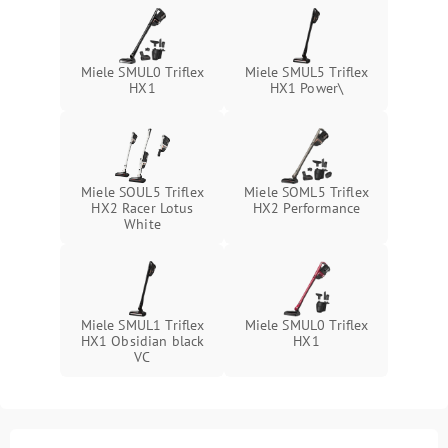
Поломка системы защиты
1000 ₽
Подробнее →
от перегрузок
Miele SMUL0 Triflex
Miele SMUL5 Triflex
Повреждение системы
HX1
HX1 Power\
защиты от короткого
1500 ₽
Подробнее →
замыкания
Miele SOUL5 Triflex
Miele SOML5 Triflex
HX2 Racer Lotus
HX2 Performance
White
Miele SMUL1 Triflex
Miele SMUL0 Triflex
HX1 Obsidian black
HX1
VC