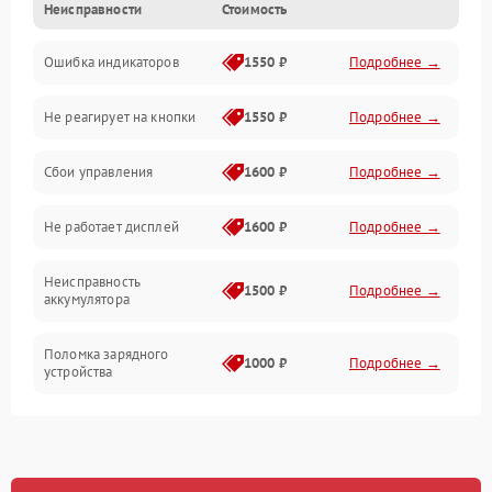
Неисправности
Стоимость
Механика
Ошибка индикаторов
1550 ₽
Подробнее →
Аккумулятор
Не реагирует на кнопки
1550 ₽
Подробнее →
Работа системы
Сбои управления
1600 ₽
Подробнее →
Всасывание
Не работает дисплей
1600 ₽
Подробнее →
Засор
Неисправность
Привод
1500 ₽
Подробнее →
аккумулятора
Мотор
Поломка зарядного
1000 ₽
Подробнее →
устройства
Защита
Неисправность двигателя
2000 ₽
Подробнее →
Корпус/Герметичность
Поломка кнопки
500 ₽
Подробнее →