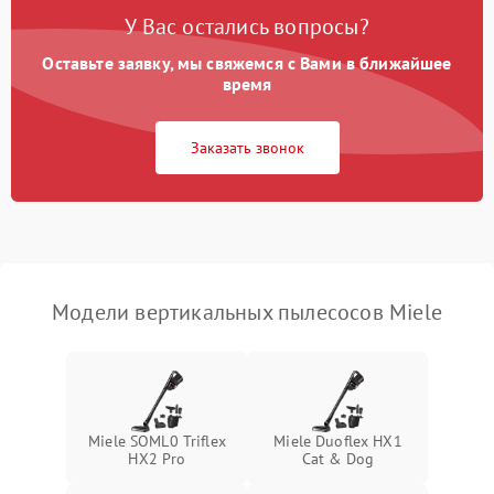
включения/выключения
Электронные компоненты
У Вас остались вопросы?
Оставьте заявку, мы свяжемся с Вами в ближайшее
Неисправность системы
1000 ₽
Подробнее →
индикации
время
Неисправность системы
1000 ₽
Подробнее →
Заказать звонок
защиты от перегрева
Поломка системы
автоматического
1500 ₽
Подробнее →
отключения
Неисправность системы
Модели вертикальных пылесосов Miele
1500 ₽
Подробнее →
управления
Поломка системы
1000 ₽
Подробнее →
освещения (если есть)
Miele SOML0 Triflex
Miele Duoflex HX1
Повреждение внутренних
500 ₽
Подробнее →
HX2 Pro
Cat & Dog
проводов