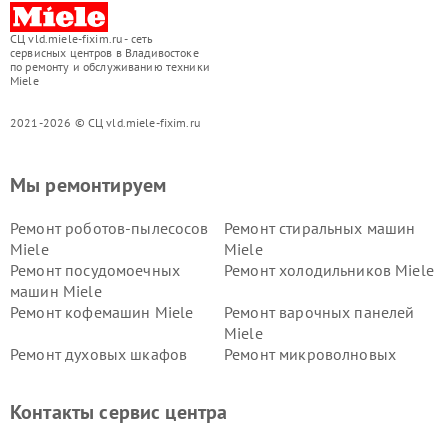
СЦ vld.miele-fixim.ru - сеть
сервисных центров в Владивостоке
по ремонту и обслуживанию техники
Miele
2021-2026 © СЦ vld.miele-fixim.ru
Мы ремонтируем
Ремонт роботов-пылесосов
Ремонт стиральных машин
Miele
Miele
Ремонт посудомоечных
Ремонт холодильников Miele
машин Miele
Ремонт кофемашин Miele
Ремонт варочных панелей
Miele
Ремонт духовых шкафов
Ремонт микроволновых
Miele
печей Miele
Ремонт парогенераторов
Ремонт вытяжек Miele
Контакты сервис центра
Miele
Ремонт гладильных систем
Ремонт вертикальных