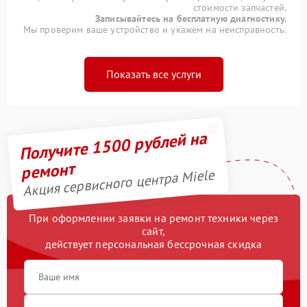
стоимости запчастей.
Записывайтесь на бесплатную диагностику.
Мы проверим ваше устройство и укажем на неисправность.
Показать все услуги
Получите 1500 рублей на
ремонт
Акция сервисного центра Miele
При оформлении заявки на ремонт техники через
сайт,
действует персональная бессрочная скидка