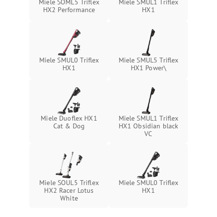
Miele SOML5 Triflex
Miele SMUL1 Triflex
Повреждение внутренних
500 ₽
Подробнее →
HX2 Performance
HX1
проводов
Поломка системы защиты
1000 ₽
Подробнее →
от перегрузок
Miele SMUL0 Triflex
Miele SMUL5 Triflex
Повреждение системы
HX1
HX1 Power\
защиты от короткого
1500 ₽
Подробнее →
замыкания
Miele Duoflex HX1
Miele SMUL1 Triflex
Cat & Dog
HX1 Obsidian black
VC
Miele SOUL5 Triflex
Miele SMUL0 Triflex
HX2 Racer Lotus
HX1
White