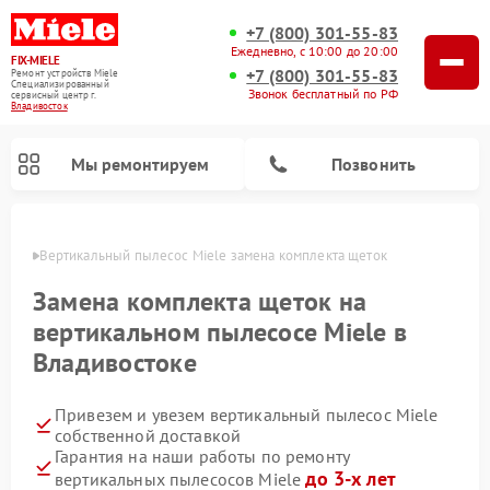
+7 (800) 301-55-83
Ежедневно, с 10:00 до 20:00
FIX-MIELE
+7 (800) 301-55-83
Ремонт устройств Miele
Специализированный
Звонок бесплатный по РФ
cервисный центр г.
Владивосток
Мы ремонтируем
Позвонить
стоке
Вертикальный пылесос Miele замена комплекта щеток
Замена комплекта щеток на
вертикальном пылесосе Miele в
Владивостоке
Привезем и увезем вертикальный пылесос Miele
собственной доставкой
Гарантия на наши работы по ремонту
Ремонт роботов-пылесосов Miele
Ремонт посудомоечных машин Miele
Ремонт гладильных систем Miele
Ремонт стиральных машин Miele
Ремонт варочных панелей Miele
Ремонт микроволновых печей Miele
Ремонт сушильных машин Miele
до 3-х лет
вертикальных пылесосов Miele