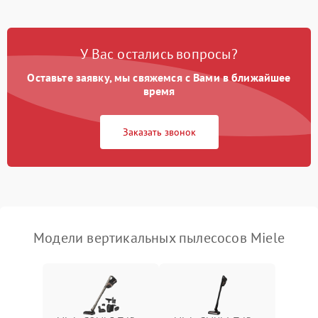
Корпус/Герметичность
Поломка кнопки
500 ₽
Подробнее →
включения/выключения
Электронные компоненты
У Вас остались вопросы?
Оставьте заявку, мы свяжемся с Вами в ближайшее
Неисправность системы
1000 ₽
Подробнее →
индикации
время
Неисправность системы
1000 ₽
Подробнее →
Заказать звонок
защиты от перегрева
Поломка системы
автоматического
1500 ₽
Подробнее →
отключения
Неисправность системы
Модели вертикальных пылесосов Miele
1500 ₽
Подробнее →
управления
Поломка системы
1000 ₽
Подробнее →
освещения (если есть)