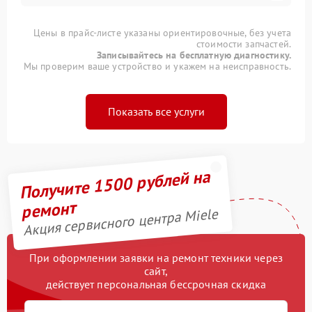
Цены в прайс-листе указаны ориентировочные, без учета
стоимости запчастей.
Записывайтесь на бесплатную диагностику.
Мы проверим ваше устройство и укажем на неисправность.
Показать все услуги
Получите 1500 рублей на
ремонт
Акция сервисного центра Miele
При оформлении заявки на ремонт техники через
сайт,
действует персональная бессрочная скидка