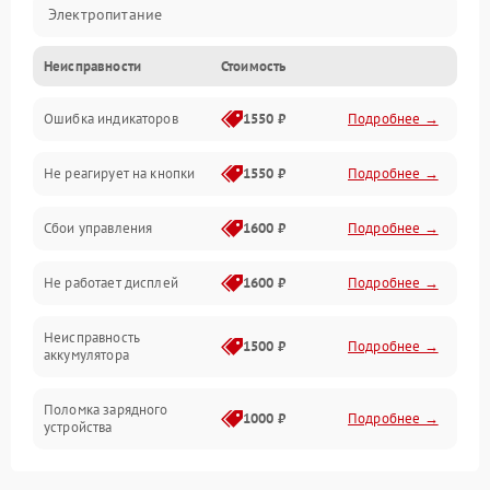
Электропитание
Неисправности
Стоимость
Механика
Ошибка индикаторов
1550 ₽
Подробнее →
Аккумулятор
Не реагирует на кнопки
1550 ₽
Подробнее →
Работа системы
Сбои управления
1600 ₽
Подробнее →
Всасывание
Не работает дисплей
1600 ₽
Подробнее →
Засор
Неисправность
Привод
1500 ₽
Подробнее →
аккумулятора
Мотор
Поломка зарядного
1000 ₽
Подробнее →
устройства
Защита
Неисправность двигателя
2000 ₽
Подробнее →