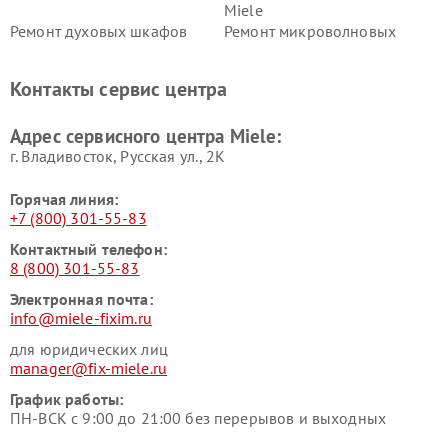
Miele
Ремонт духовых шкафов
Ремонт микроволновых
Miele
печей Miele
Ремонт парогенераторов
Ремонт вытяжек Miele
Контакты сервис центра
Miele
Ремонт гладильных систем
Ремонт вертикальных
Адрес сервисного центра Miele:
Miele
пылесосов Miele
г. Владивосток, Русская ул., 2К
Горячая линия:
+7 (800) 301-55-83
Контактный телефон:
8 (800) 301-55-83
Электронная почта:
info@miele-fixim.ru
для юридических лиц
manager@fix-miele.ru
График работы:
ПН-ВСК с 9:00 до 21:00 без перерывов и выходных