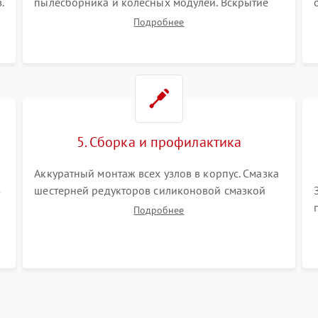
.
пылесборника и колесных модулей. Вскрытие
корпуса робота. Тщательная очистка внутренних
Подробнее
полостей, шестерней и плат от скопившейся
пыли, волос и шерсти животных с
использованием сжатого воздуха и щеток.
5. Сборка и профилактика
Аккуратный монтаж всех узлов в корпус. Смазка
з
шестерней редукторов силиконовой смазкой
для снижения шума. Установка новых
Подробнее
расходных материалов (HEPA-фильтров,
микрофибры, щеток). Надежная фиксация
разъемов и проверка герметичности водяного
контура.