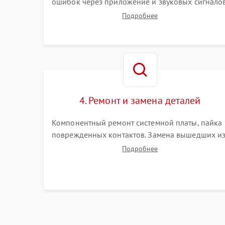
ошибок через приложение и звуковых сигналов
Замер емкости аккумулятора и тестирование
Подробнее
базовой станции зарядки. Оценка работы
лидара, бампера и датчиков падения для
локализации неисправности.
4. Ремонт и замена деталей
Компонентный ремонт системной платы, пайка
поврежденных контактов. Замена вышедших и
строя двигателей, изношенного аккумулятора,
Подробнее
неисправного лидара или помпы подачи воды.
Восстановление шлейфов и устранение
последствий попадания влаги.