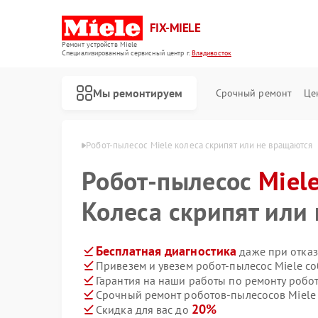
FIX-MIELE
Ремонт устройств Miele
Специализированный cервисный центр г.
Владивосток
Мы ремонтируем
Срочный ремонт
Це
iele в Владивостоке
Робот-пылесос Miele колеса скрипят или не вращаются
Робот-пылесос
Miel
Колеса скрипят или
Бесплатная диагностика
даже при отказ
Привезем и увезем робот-пылесос Miele с
Гарантия на наши работы по ремонту робо
Срочный ремонт роботов-пылесосов Miele 
20%
Скидка для вас до
Ремонт стиральных машин Miele
Ремонт посудомоечных машин Miele
Ремонт варочных панелей Miele
Ремонт духовых шкафов Miele
Ремонт микроволновых печей Miele
Ремонт парогенераторов Miele
Ремонт гладильных систем Miele
Ремонт вертикальных пылесосов Miele
Ремонт сушильных машин Miele