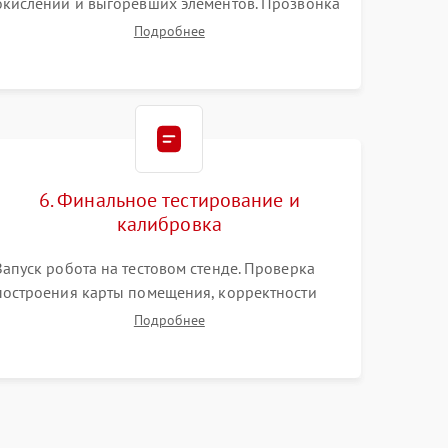
окислений и выгоревших элементов. Прозвонка
цепей питания, тестирование приводных
Подробнее
моторов колес и турбины всасывания. Оценка
состояния оптических и инфракрасных
датчиков, а также механизма лазерного
дальномера.
6. Финальное тестирование и
калибровка
Запуск робота на тестовом стенде. Проверка
построения карты помещения, корректности
навигации и обхода препятствий. Оценка силы
Подробнее
всасывания и работы турбины. Тестирование
автоматического возврата на док-станцию и
процесса зарядки.