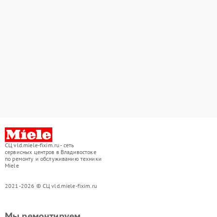
СЦ vld.miele-fixim.ru - сеть
сервисных центров в Владивостоке
по ремонту и обслуживанию техники
Miele
2021-2026 © СЦ vld.miele-fixim.ru
Мы ремонтируем