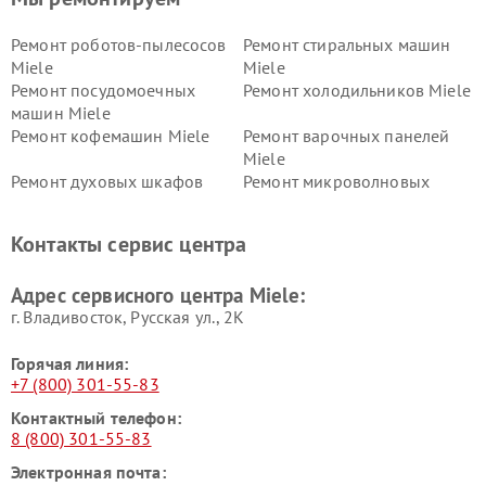
Ремонт роботов-пылесосов
Ремонт стиральных машин
Miele
Miele
Ремонт посудомоечных
Ремонт холодильников Miele
машин Miele
Ремонт кофемашин Miele
Ремонт варочных панелей
Miele
Ремонт духовых шкафов
Ремонт микроволновых
Miele
печей Miele
Ремонт парогенераторов
Ремонт вытяжек Miele
Контакты сервис центра
Miele
Ремонт гладильных систем
Ремонт вертикальных
Адрес сервисного центра Miele:
Miele
пылесосов Miele
г. Владивосток, Русская ул., 2К
Горячая линия:
+7 (800) 301-55-83
Контактный телефон:
8 (800) 301-55-83
Электронная почта: