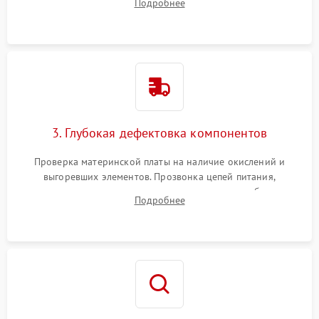
Подробнее
скопившейся пыли, волос и шерсти животных с
использованием сжатого воздуха и щеток.
3. Глубокая дефектовка компонентов
Проверка материнской платы на наличие окислений и
выгоревших элементов. Прозвонка цепей питания,
тестирование приводных моторов колес и турбины
Подробнее
всасывания. Оценка состояния оптических и инфракрасных
датчиков, а также механизма лазерного дальномера.