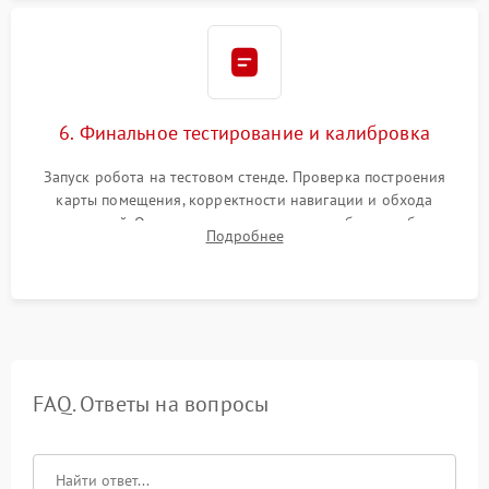
6. Финальное тестирование и калибровка
Запуск робота на тестовом стенде. Проверка построения
карты помещения, корректности навигации и обхода
препятствий. Оценка силы всасывания и работы турбины.
Подробнее
Тестирование автоматического возврата на док-станцию и
процесса зарядки.
FAQ. Ответы на вопросы