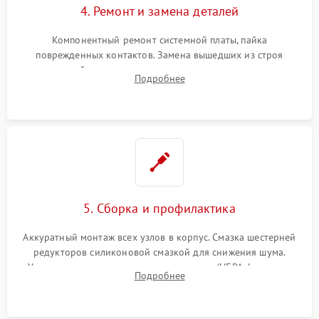
4. Ремонт и замена деталей
Компонентный ремонт системной платы, пайка
поврежденных контактов. Замена вышедших из строя
двигателей, изношенного аккумулятора, неисправного
Подробнее
лидара или помпы подачи воды. Восстановление шлейфов и
устранение последствий попадания влаги.
5. Сборка и профилактика
Аккуратный монтаж всех узлов в корпус. Смазка шестерней
редукторов силиконовой смазкой для снижения шума.
Установка новых расходных материалов (HEPA-фильтров,
Подробнее
микрофибры, щеток). Надежная фиксация разъемов и
проверка герметичности водяного контура.