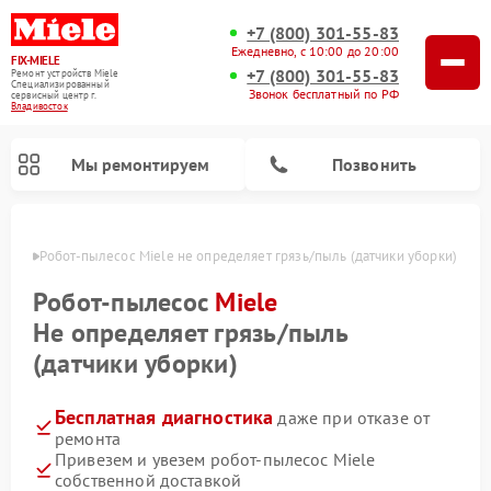
+7 (800) 301-55-83
Ежедневно, с 10:00 до 20:00
FIX-MIELE
+7 (800) 301-55-83
Ремонт устройств Miele
Специализированный
Звонок бесплатный по РФ
cервисный центр г.
Владивосток
Мы ремонтируем
Позвонить
стоке
Робот-пылесос Miele не определяет грязь/пыль (датчики уборки)
Робот-пылесос
Miele
Не определяет грязь/пыль
(датчики уборки)
Бесплатная диагностика
даже при отказе от
ремонта
Привезем и увезем робот-пылесос Miele
Ремонт вертикальных пылесосов Miele
Ремонт стиральных машин Miele
Ремонт варочных панелей Miele
Ремонт микроволновых печей Miele
Ремонт посудомоечных машин Miele
Ремонт гладильных систем Miele
Ремонт сушильных машин Miele
собственной доставкой