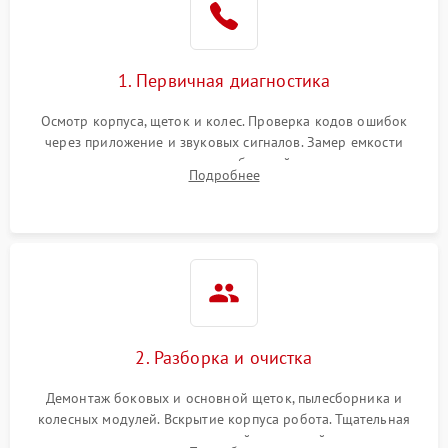
1. Первичная диагностика
Осмотр корпуса, щеток и колес. Проверка кодов ошибок
через приложение и звуковых сигналов. Замер емкости
аккумулятора и тестирование базовой станции зарядки.
Подробнее
Оценка работы лидара, бампера и датчиков падения для
локализации неисправности.
2. Разборка и очистка
Демонтаж боковых и основной щеток, пылесборника и
колесных модулей. Вскрытие корпуса робота. Тщательная
очистка внутренних полостей, шестерней и плат от