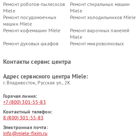
Ремонт роботов-пылесосов
Ремонт стиральных машин
Miele
Miele
Ремонт посудомоечных
Ремонт холодильников Miele
машин Miele
Ремонт кофемашин Miele
Ремонт варочных панелей
Miele
Ремонт духовых шкафов
Ремонт микроволновых
Miele
печей Miele
Ремонт парогенераторов
Ремонт вытяжек Miele
Контакты сервис центра
Miele
Ремонт гладильных систем
Ремонт вертикальных
Адрес сервисного центра Miele:
Miele
пылесосов Miele
г. Владивосток, Русская ул., 2К
Горячая линия:
+7 (800) 301-55-83
Контактный телефон:
8 (800) 301-55-83
Электронная почта:
info@miele-fixim.ru