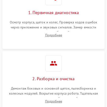
1. Первичная диагностика
Осмотр корпуса, щеток и колес. Проверка кодов ошибок
через приложение и звуковых сигналов. Замер емкости
аккумулятора и тестирование базовой станции зарядки.
Подробнее
Оценка работы лидара, бампера и датчиков падения для
локализации неисправности.
2. Разборка и очистка
Демонтаж боковых и основной щеток, пылесборника и
колесных модулей. Вскрытие корпуса робота. Тщательная
очистка внутренних полостей, шестерней и плат от
Подробнее
скопившейся пыли, волос и шерсти животных с