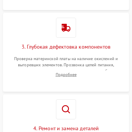
использованием сжатого воздуха и щеток.
3. Глубокая дефектовка компонентов
Проверка материнской платы на наличие окислений и
выгоревших элементов. Прозвонка цепей питания,
тестирование приводных моторов колес и турбины
Подробнее
всасывания. Оценка состояния оптических и инфракрасных
датчиков, а также механизма лазерного дальномера.
4. Ремонт и замена деталей