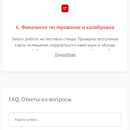
6. Финальное тестирование и калибровка
Запуск робота на тестовом стенде. Проверка построения
карты помещения, корректности навигации и обхода
препятствий. Оценка силы всасывания и работы турбины.
Подробнее
Тестирование автоматического возврата на док-станцию и
процесса зарядки.
FAQ. Ответы на вопросы