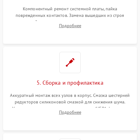
Компонентный ремонт системной платы, пайка
поврежденных контактов. Замена вышедших из строя
двигателей, изношенного аккумулятора, неисправного
Подробнее
лидара или помпы подачи воды. Восстановление шлейфов и
устранение последствий попадания влаги.
5. Сборка и профилактика
Аккуратный монтаж всех узлов в корпус. Смазка шестерней
редукторов силиконовой смазкой для снижения шума.
Установка новых расходных материалов (HEPA-фильтров,
Подробнее
микрофибры, щеток). Надежная фиксация разъемов и
проверка герметичности водяного контура.