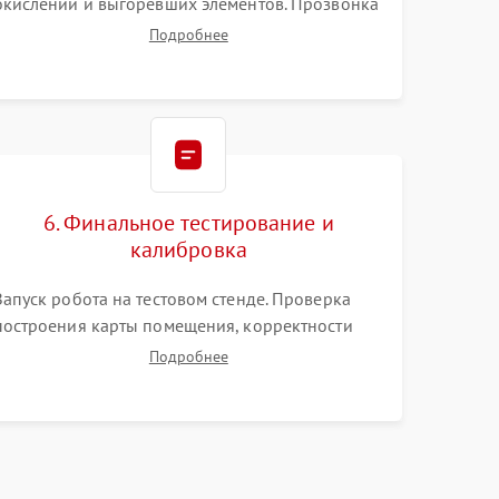
окислений и выгоревших элементов. Прозвонка
цепей питания, тестирование приводных
Подробнее
моторов колес и турбины всасывания. Оценка
состояния оптических и инфракрасных
датчиков, а также механизма лазерного
дальномера.
6. Финальное тестирование и
калибровка
Запуск робота на тестовом стенде. Проверка
построения карты помещения, корректности
навигации и обхода препятствий. Оценка силы
Подробнее
всасывания и работы турбины. Тестирование
автоматического возврата на док-станцию и
процесса зарядки.