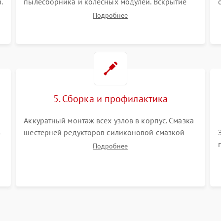
.
пылесборника и колесных модулей. Вскрытие
корпуса робота. Тщательная очистка внутренних
Подробнее
полостей, шестерней и плат от скопившейся
пыли, волос и шерсти животных с
использованием сжатого воздуха и щеток.
5. Сборка и профилактика
Аккуратный монтаж всех узлов в корпус. Смазка
з
шестерней редукторов силиконовой смазкой
для снижения шума. Установка новых
Подробнее
расходных материалов (HEPA-фильтров,
микрофибры, щеток). Надежная фиксация
разъемов и проверка герметичности водяного
контура.