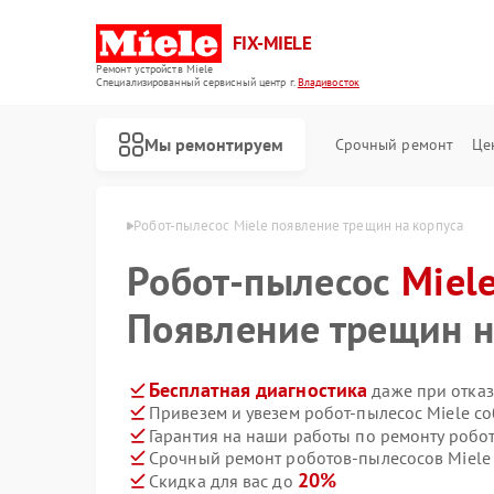
FIX-MIELE
Ремонт устройств Miele
Специализированный cервисный центр г.
Владивосток
Мы ремонтируем
Срочный ремонт
Це
iele в Владивостоке
Робот-пылесос Miele появление трещин на корпуса
Робот-пылесос
Miel
Появление трещин н
Бесплатная диагностика
даже при отказ
Привезем и увезем робот-пылесос Miele с
Гарантия на наши работы по ремонту робо
Срочный ремонт роботов-пылесосов Miele 
20%
Скидка для вас до
Ремонт стиральных машин Miele
Ремонт посудомоечных машин Miele
Ремонт варочных панелей Miele
Ремонт духовых шкафов Miele
Ремонт микроволновых печей Miele
Ремонт парогенераторов Miele
Ремонт гладильных систем Miele
Ремонт вертикальных пылесосов Miele
Ремонт сушильных машин Miele