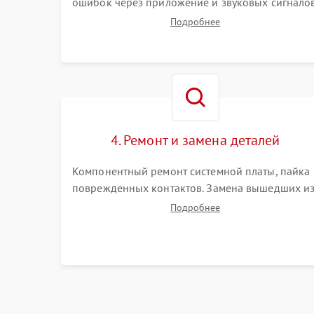
ошибок через приложение и звуковых сигналов
Замер емкости аккумулятора и тестирование
Подробнее
базовой станции зарядки. Оценка работы
лидара, бампера и датчиков падения для
локализации неисправности.
4. Ремонт и замена деталей
Компонентный ремонт системной платы, пайка
поврежденных контактов. Замена вышедших и
строя двигателей, изношенного аккумулятора,
Подробнее
неисправного лидара или помпы подачи воды.
Восстановление шлейфов и устранение
последствий попадания влаги.