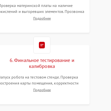
Проверка материнской платы на наличие
окислений и выгоревших элементов. Прозвонка
цепей питания, тестирование приводных
Подробнее
моторов колес и турбины всасывания. Оценка
состояния оптических и инфракрасных
датчиков, а также механизма лазерного
дальномера.
6. Финальное тестирование и
калибровка
Запуск робота на тестовом стенде. Проверка
построения карты помещения, корректности
навигации и обхода препятствий. Оценка силы
Подробнее
всасывания и работы турбины. Тестирование
автоматического возврата на док-станцию и
процесса зарядки.