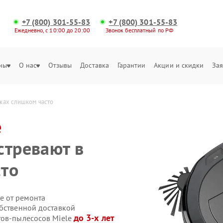
+7 (800) 301-55-83
+7 (800) 301-55-83
Ежедневно, с 10:00 до 20:00
Звонок бесплатный по РФ
ны
О нас
Отзывы
Доставка
Гарантии
Акции и скидки
Зая
тках слишком часто
e
стревают в
сто
е от ремонта
обственной доставкой
до 3-х лет
тов-пылесосов Miele