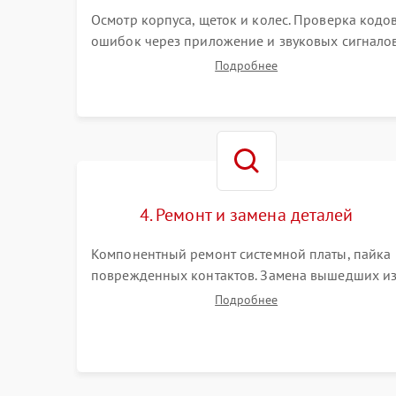
Осмотр корпуса, щеток и колес. Проверка кодо
ошибок через приложение и звуковых сигналов
Замер емкости аккумулятора и тестирование
Подробнее
базовой станции зарядки. Оценка работы
лидара, бампера и датчиков падения для
локализации неисправности.
4. Ремонт и замена деталей
Компонентный ремонт системной платы, пайка
поврежденных контактов. Замена вышедших и
строя двигателей, изношенного аккумулятора,
Подробнее
неисправного лидара или помпы подачи воды.
Восстановление шлейфов и устранение
последствий попадания влаги.