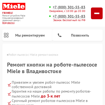
+7 (800) 301-55-83
Ежедневно, с 10:00 до 20:00
FIX-MIELE
+7 (800) 301-55-83
Ремонт устройств Miele
Специализированный
Звонок бесплатный по РФ
cервисный центр г.
Владивосток
Мы ремонтируем
Позвонить
стоке
Робот-пылесос Miele ремонт кнопки
Ремонт кнопки на роботе-пылесосе
Miele в Владивостоке
Привезем и увезем робот-пылесос Miele
собственной доставкой
Гарантия на наши работы по ремонту роботов-
до 3-х лет
пылесосов Miele
Ремонт вертикальных пылесосов Miele
Ремонт стиральных машин Miele
Ремонт варочных панелей Miele
Ремонт микроволновых печей Miele
Ремонт посудомоечных машин Miele
Ремонт гладильных систем Miele
Ремонт сушильных машин Miele
Срочный ремонт роботов-пылесосов Miele в