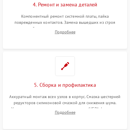
4. Ремонт и замена деталей
Компонентный ремонт системной платы, пайка
поврежденных контактов. Замена вышедших из строя
двигателей, изношенного аккумулятора, неисправного
Подробнее
лидара или помпы подачи воды. Восстановление шлейфов и
устранение последствий попадания влаги.
5. Сборка и профилактика
Аккуратный монтаж всех узлов в корпус. Смазка шестерней
редукторов силиконовой смазкой для снижения шума.
Установка новых расходных материалов (HEPA-фильтров,
Подробнее
микрофибры, щеток). Надежная фиксация разъемов и
проверка герметичности водяного контура.