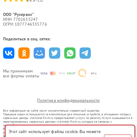
4.9-5.0
ООО "Русервис"
ИНН 7702633247
ОГРН 1077746335776
Поделиться в соц. сетях:
Мы принимаем
все формы оплаты
Политика конфиденциальности
Вся информация на сайте носит исключительно справочный характер.
Товарные знаки используются исключительно для описания устройств, в отношении которых
сервисные центры vld.miele-fixim.ru предоставляют услуги по ремонту. Услуги оказываются в
неавторизованных сервисных центрах vld.miele-fixim.ru, которые не связаны с
правообладателями товарных знаков или их официальными представителями.
Ремонт осуществляется для устройств, уже введенных в гражданский оборот в соответствии
Этот сайт использует файлы cookie. Вы можете
со статьей 1487 ГК РФ.
Использование товарных знаков не преследует цели индивидуализации услуг или введения