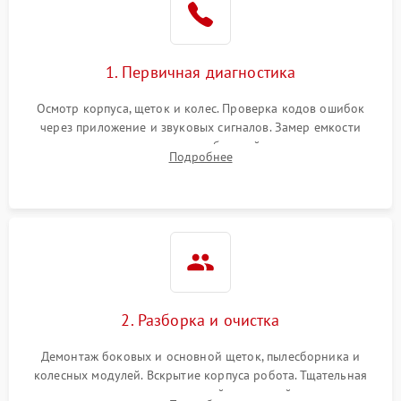
1. Первичная диагностика
Осмотр корпуса, щеток и колес. Проверка кодов ошибок
через приложение и звуковых сигналов. Замер емкости
аккумулятора и тестирование базовой станции зарядки.
Подробнее
Оценка работы лидара, бампера и датчиков падения для
локализации неисправности.
2. Разборка и очистка
Демонтаж боковых и основной щеток, пылесборника и
колесных модулей. Вскрытие корпуса робота. Тщательная
очистка внутренних полостей, шестерней и плат от