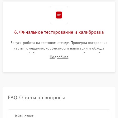
6. Финальное тестирование и калибровка
Запуск робота на тестовом стенде. Проверка построения
карты помещения, корректности навигации и обхода
препятствий. Оценка силы всасывания и работы турбины.
Подробнее
Тестирование автоматического возврата на док-станцию и
процесса зарядки.
FAQ. Ответы на вопросы