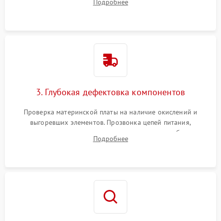
Подробнее
скопившейся пыли, волос и шерсти животных с
использованием сжатого воздуха и щеток.
3. Глубокая дефектовка компонентов
Проверка материнской платы на наличие окислений и
выгоревших элементов. Прозвонка цепей питания,
тестирование приводных моторов колес и турбины
Подробнее
всасывания. Оценка состояния оптических и инфракрасных
датчиков, а также механизма лазерного дальномера.