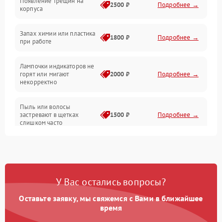
Появление трещин на
Проблемы с сигналом
2500 ₽
Подробнее →
корпуса
Неисправность резервуаров и систем подачи воды
Запах химии или пластика
1800 ₽
Подробнее →
при работе
Проблемы с механикой
Лампочки индикаторов не
горят или мигают
2000 ₽
Подробнее →
Батарея
некорректно
Режим работы
Пыль или волосы
застревают в щетках
1500 ₽
Подробнее →
слишком часто
Программные сбои
У Вас остались вопросы?
Оставьте заявку, мы свяжемся с Вами в ближайшее
время