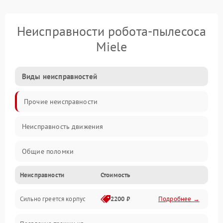
Неисправности робота-пылесоса
Miele
Виды неисправностей
Прочие неисправности
Неисправность движения
Общие поломки
Неисправности
Стоимость
Неисправность датчиков
Сильно греется корпус
2200 ₽
Подробнее →
Неисправность программного обеспечения