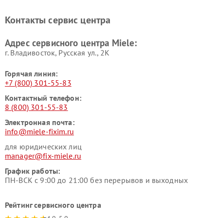
Miele
печей Miele
Ремонт парогенераторов
Ремонт вытяжек Miele
Контакты сервис центра
Miele
Ремонт гладильных систем
Ремонт вертикальных
Адрес сервисного центра Miele:
Miele
пылесосов Miele
г. Владивосток, Русская ул., 2К
Горячая линия:
+7 (800) 301-55-83
Контактный телефон:
8 (800) 301-55-83
Электронная почта:
info@miele-fixim.ru
для юридических лиц
manager@fix-miele.ru
График работы:
ПН-ВСК с 9:00 до 21:00 без перерывов и выходных
Рейтинг сервисного центра