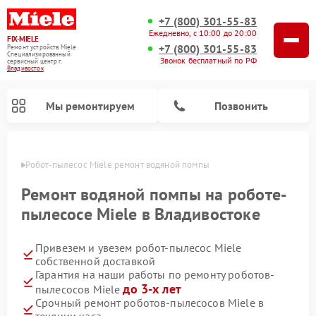
+7 (800) 301-55-83
Ежедневно, с 10:00 до 20:00
FIX-MIELE
+7 (800) 301-55-83
Ремонт устройств Miele
Специализированный
Звонок бесплатный по РФ
cервисный центр г.
Владивосток
Мы ремонтируем
Позвонить
стоке
Робот-пылесос Miele ремонт водяной помпы
Ремонт водяной помпы на роботе-
пылесосе Miele в Владивостоке
Привезем и увезем робот-пылесос Miele
собственной доставкой
Гарантия на наши работы по ремонту роботов-
до 3-х лет
пылесосов Miele
Ремонт вертикальных пылесосов Miele
Ремонт стиральных машин Miele
Ремонт варочных панелей Miele
Ремонт микроволновых печей Miele
Ремонт посудомоечных машин Miele
Ремонт гладильных систем Miele
Ремонт сушильных машин Miele
Срочный ремонт роботов-пылесосов Miele в