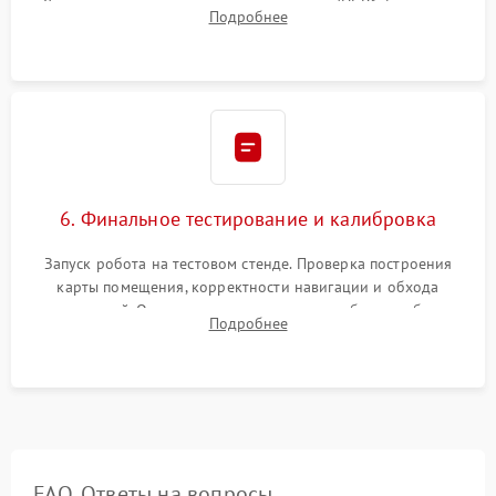
Установка новых расходных материалов (HEPA-фильтров,
Подробнее
микрофибры, щеток). Надежная фиксация разъемов и
проверка герметичности водяного контура.
6. Финальное тестирование и калибровка
Запуск робота на тестовом стенде. Проверка построения
карты помещения, корректности навигации и обхода
препятствий. Оценка силы всасывания и работы турбины.
Подробнее
Тестирование автоматического возврата на док-станцию и
процесса зарядки.
FAQ. Ответы на вопросы