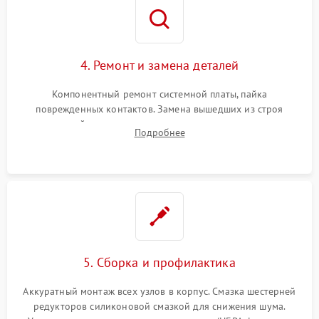
4. Ремонт и замена деталей
Компонентный ремонт системной платы, пайка
поврежденных контактов. Замена вышедших из строя
двигателей, изношенного аккумулятора, неисправного
Подробнее
лидара или помпы подачи воды. Восстановление шлейфов и
устранение последствий попадания влаги.
5. Сборка и профилактика
Аккуратный монтаж всех узлов в корпус. Смазка шестерней
редукторов силиконовой смазкой для снижения шума.