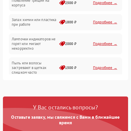
Появление трещин на
Проблемы с сигналом
2500 ₽
Подробнее →
корпуса
Неисправность резервуаров и систем подачи воды
Запах химии или пластика
1800 ₽
Подробнее →
при работе
Проблемы с механикой
Лампочки индикаторов не
горят или мигают
2000 ₽
Подробнее →
Батарея
некорректно
Режим работы
Пыль или волосы
застревают в щетках
1500 ₽
Подробнее →
слишком часто
Программные сбои
У Вас остались вопросы?
Оставьте заявку, мы свяжемся с Вами в ближайшее
время