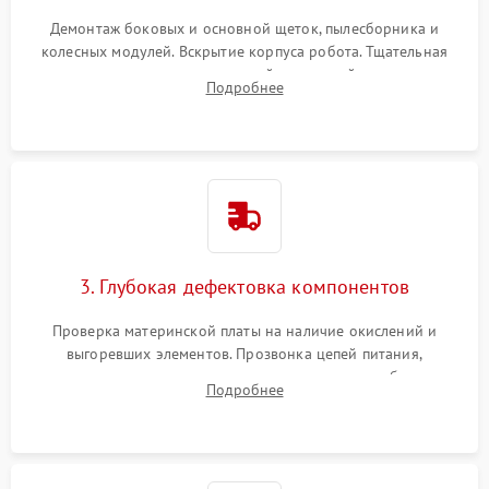
Демонтаж боковых и основной щеток, пылесборника и
колесных модулей. Вскрытие корпуса робота. Тщательная
очистка внутренних полостей, шестерней и плат от
Подробнее
скопившейся пыли, волос и шерсти животных с
использованием сжатого воздуха и щеток.
3. Глубокая дефектовка компонентов
Проверка материнской платы на наличие окислений и
выгоревших элементов. Прозвонка цепей питания,
тестирование приводных моторов колес и турбины
Подробнее
всасывания. Оценка состояния оптических и инфракрасных
датчиков, а также механизма лазерного дальномера.