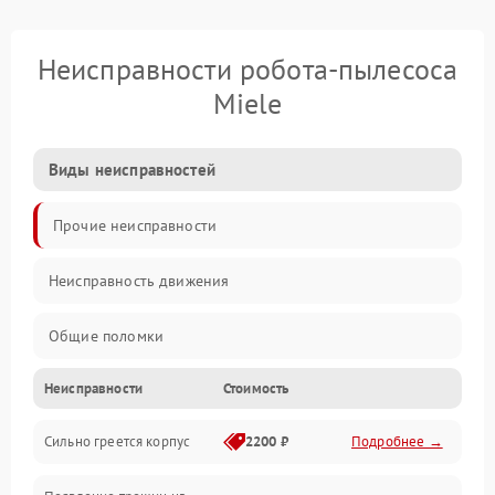
Неисправности робота-пылесоса
Miele
Виды неисправностей
Прочие неисправности
Неисправность движения
Общие поломки
Неисправности
Стоимость
Неисправность датчиков
Сильно греется корпус
2200 ₽
Подробнее →
Неисправность программного обеспечения