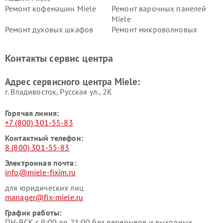
Ремонт кофемашин Miele
Ремонт варочных панелей
Miele
Ремонт духовых шкафов
Ремонт микроволновых
Miele
печей Miele
Ремонт парогенераторов
Ремонт вытяжек Miele
Контакты сервис центра
Miele
Ремонт гладильных систем
Ремонт вертикальных
Адрес сервисного центра Miele:
Miele
пылесосов Miele
г. Владивосток, Русская ул., 2К
Горячая линия:
+7 (800) 301-55-83
Контактный телефон:
8 (800) 301-55-83
Электронная почта:
info@miele-fixim.ru
для юридических лиц
manager@fix-miele.ru
График работы:
ПН-ВСК с 9:00 до 21:00 без перерывов и выходных