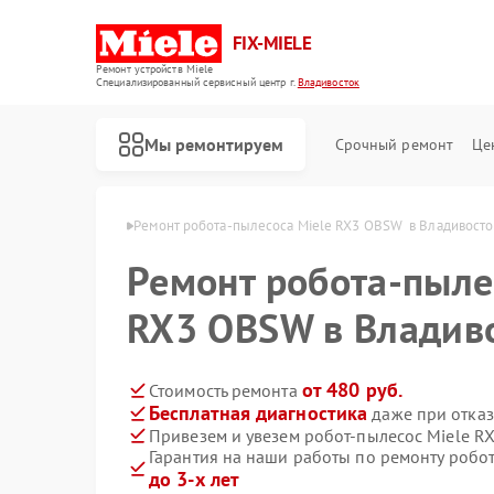
FIX-MIELE
Ремонт устройств Miele
Специализированный cервисный центр г.
Владивосток
Мы ремонтируем
Срочный ремонт
Це
iele в Владивостоке
Ремонт робота-пылесоса Miele RX3 OBSW  в Владивосто
Ремонт робота-пыле
RX3 OBSW в Владив
от 480 руб.
Стоимость ремонта
Бесплатная диагностика
даже при отказ
Привезем и увезем робот-пылесос Miele R
Гарантия на наши работы по ремонту робо
до 3-х лет
Ремонт стиральных машин Miele
Ремонт посудомоечных машин Miele
Ремонт варочных панелей Miele
Ремонт духовых шкафов Miele
Ремонт микроволновых печей Miele
Ремонт парогенераторов Miele
Ремонт гладильных систем Miele
Ремонт вертикальных пылесосов Miele
Ремонт сушильных машин Miele