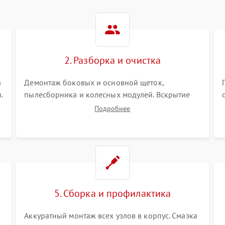
2. Разборка и очистка
в
Демонтаж боковых и основной щеток,
.
пылесборника и колесных модулей. Вскрытие
корпуса робота. Тщательная очистка внутренних
Подробнее
полостей, шестерней и плат от скопившейся
пыли, волос и шерсти животных с
использованием сжатого воздуха и щеток.
5. Сборка и профилактика
Аккуратный монтаж всех узлов в корпус. Смазка