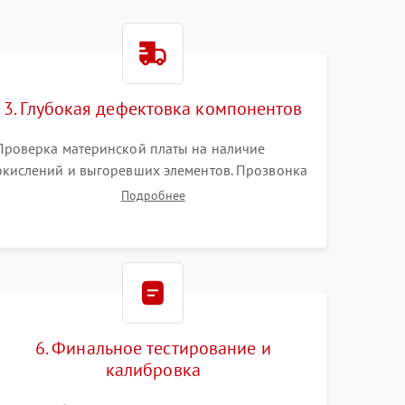
3. Глубокая дефектовка компонентов
Проверка материнской платы на наличие
окислений и выгоревших элементов. Прозвонка
цепей питания, тестирование приводных
Подробнее
моторов колес и турбины всасывания. Оценка
состояния оптических и инфракрасных
датчиков, а также механизма лазерного
дальномера.
6. Финальное тестирование и
калибровка