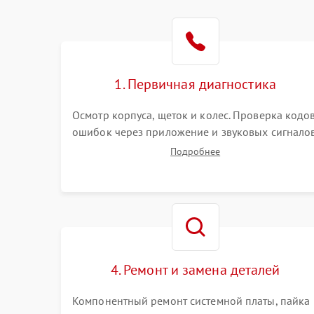
Батарея
Режим работы
Программные сбои
1. Первичная диагностика
Осмотр корпуса, щеток и колес. Проверка кодо
ошибок через приложение и звуковых сигналов
Замер емкости аккумулятора и тестирование
Подробнее
базовой станции зарядки. Оценка работы
лидара, бампера и датчиков падения для
локализации неисправности.
4. Ремонт и замена деталей
Компонентный ремонт системной платы, пайка