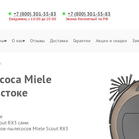
+7 (800) 301-55-83
+7 (800) 301-55-83
Ежедневно, с 10:00 до 20:00
Звонок бесплатный по РФ
ны
О нас
Отзывы
Доставка
Гарантии
Акции и скидки
Зая
е
соса Miele
остоке
е
out RX3 сами
тов-пылесосов Miele Scout RX3