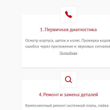
Батарея
Режим работы
Программные сбои
1. Первичная диагностика
Осмотр корпуса, щеток и колес. Проверка кодо
ошибок через приложение и звуковых сигналов
Замер емкости аккумулятора и тестирование
Подробнее
базовой станции зарядки. Оценка работы
лидара, бампера и датчиков падения для
локализации неисправности.
4. Ремонт и замена деталей
Компонентный ремонт системной платы, пайка