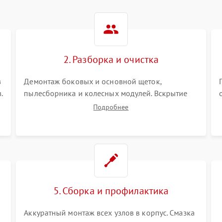
2. Разборка и очистка
в
Демонтаж боковых и основной щеток,
.
пылесборника и колесных модулей. Вскрытие
корпуса робота. Тщательная очистка внутренних
Подробнее
полостей, шестерней и плат от скопившейся
пыли, волос и шерсти животных с
использованием сжатого воздуха и щеток.
5. Сборка и профилактика
Аккуратный монтаж всех узлов в корпус. Смазка