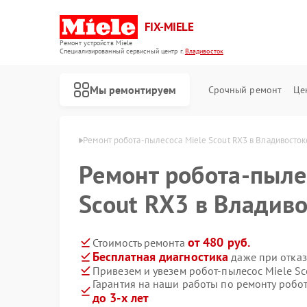
FIX-MIELE
Ремонт устройств Miele
Специализированный cервисный центр г.
Владивосток
Мы ремонтируем
Срочный ремонт
Це
iele в Владивостоке
Ремонт робота-пылесоса Miele Scout RX3 в Владивосток
Ремонт робота-пыле
Scout RX3 в Владив
от 480 руб.
Стоимость ремонта
Бесплатная диагностика
даже при отказ
Привезем и увезем робот-пылесос Miele Sc
Гарантия на наши работы по ремонту робо
до 3-х лет
Ремонт стиральных машин Miele
Ремонт посудомоечных машин Miele
Ремонт варочных панелей Miele
Ремонт духовых шкафов Miele
Ремонт микроволновых печей Miele
Ремонт парогенераторов Miele
Ремонт гладильных систем Miele
Ремонт вертикальных пылесосов Miele
Ремонт сушильных машин Miele