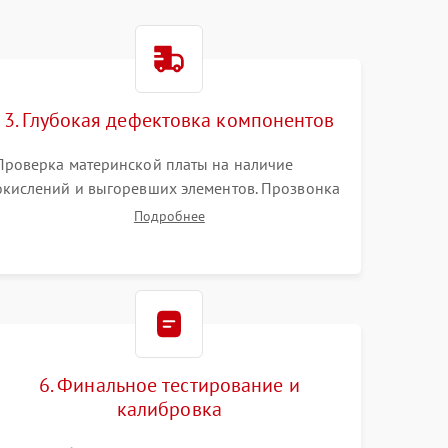
3. Глубокая дефектовка компонентов
Проверка материнской платы на наличие
окислений и выгоревших элементов. Прозвонка
цепей питания, тестирование приводных
Подробнее
моторов колес и турбины всасывания. Оценка
состояния оптических и инфракрасных
датчиков, а также механизма лазерного
дальномера.
6. Финальное тестирование и
калибровка