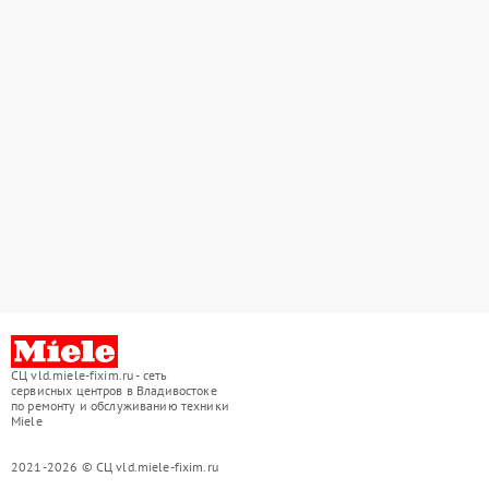
СЦ vld.miele-fixim.ru - сеть
сервисных центров в Владивостоке
по ремонту и обслуживанию техники
Miele
2021-2026 © СЦ vld.miele-fixim.ru