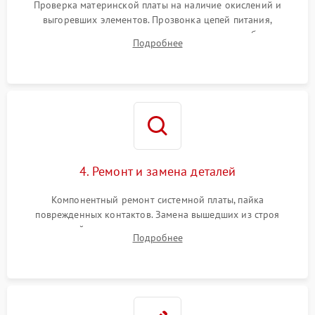
Проверка материнской платы на наличие окислений и
выгоревших элементов. Прозвонка цепей питания,
тестирование приводных моторов колес и турбины
Подробнее
всасывания. Оценка состояния оптических и инфракрасных
датчиков, а также механизма лазерного дальномера.
4. Ремонт и замена деталей
Компонентный ремонт системной платы, пайка
поврежденных контактов. Замена вышедших из строя
двигателей, изношенного аккумулятора, неисправного
Подробнее
лидара или помпы подачи воды. Восстановление шлейфов и
устранение последствий попадания влаги.