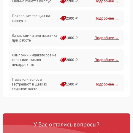
Сильно греется корпус
2200 ₽
Подробнее →
Неисправность программного обеспечения
Появление трещин на
Проблемы с сигналом
2500 ₽
Подробнее →
корпуса
Неисправность резервуаров и систем подачи воды
Запах химии или пластика
1800 ₽
Подробнее →
при работе
Проблемы с механикой
Лампочки индикаторов не
горят или мигают
2000 ₽
Подробнее →
Батарея
некорректно
Режим работы
Пыль или волосы
застревают в щетках
1500 ₽
Подробнее →
слишком часто
Программные сбои
У Вас остались вопросы?