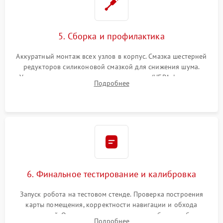
5. Сборка и профилактика
Аккуратный монтаж всех узлов в корпус. Смазка шестерней
редукторов силиконовой смазкой для снижения шума.
Установка новых расходных материалов (HEPA-фильтров,
Подробнее
микрофибры, щеток). Надежная фиксация разъемов и
проверка герметичности водяного контура.
6. Финальное тестирование и калибровка
Запуск робота на тестовом стенде. Проверка построения
карты помещения, корректности навигации и обхода
препятствий. Оценка силы всасывания и работы турбины.
Подробнее