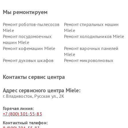
Мы ремонтируем
Ремонт роботов-пылесосов
Ремонт стиральных машин
Miele
Miele
Ремонт посудомоечных
Ремонт холодильников Miele
машин Miele
Ремонт кофемашин Miele
Ремонт варочных панелей
Miele
Ремонт духовых шкафов
Ремонт микроволновых
Miele
печей Miele
Ремонт парогенераторов
Ремонт вытяжек Miele
Контакты сервис центра
Miele
Ремонт гладильных систем
Ремонт вертикальных
Адрес сервисного центра Miele:
Miele
пылесосов Miele
г. Владивосток, Русская ул., 2К
Горячая линия:
+7 (800) 301-55-83
Контактный телефон: