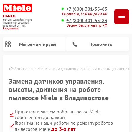
+7 (800) 301-55-83
Ежедневно, с 10:00 до 20:00
FIX-MIELE
+7 (800) 301-55-83
Ремонт устройств Miele
Специализированный
Звонок бесплатный по РФ
cервисный центр г.
Владивосток
Мы ремонтируем
Позвонить
стоке
Робот-пылесос Miele замена датчиков управления, высоты, движения
Замена датчиков управления,
высоты, движения на роботе-
пылесосе Miele в Владивостоке
Привезем и увезем робот-пылесос Miele
собственной доставкой
Гарантия на наши работы по ремонту роботов-
Ремонт вертикальных пылесосов Miele
Ремонт стиральных машин Miele
Ремонт варочных панелей Miele
Ремонт микроволновых печей Miele
Ремонт посудомоечных машин Miele
Ремонт гладильных систем Miele
Ремонт сушильных машин Miele
до 3-х лет
пылесосов Miele