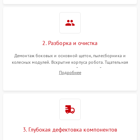
2. Разборка и очистка
Демонтаж боковых и основной щеток, пылесборника и
колесных модулей. Вскрытие корпуса робота. Тщательная
очистка внутренних полостей, шестерней и плат от
Подробнее
скопившейся пыли, волос и шерсти животных с
использованием сжатого воздуха и щеток.
3. Глубокая дефектовка компонентов