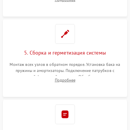
или поврежденной резиновой манжеты.
5. Сборка и герметизация системы
Монтаж всех узлов в обратном порядке. Установка бака на
пружины и амортизаторы. Подключение патрубков с
надежной фиксацией хомутами. Обработка стыков
Подробнее
герметиком для предотвращения возможных протечек воды.