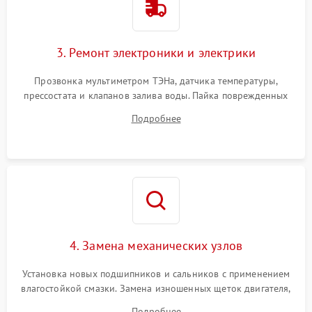
3. Ремонт электроники и электрики
Прозвонка мультиметром ТЭНа, датчика температуры,
прессостата и клапанов залива воды. Пайка поврежденных
дорожек или замена симисторов на плате управления.
Подробнее
Восстановление целостности проводки и контактов.
4. Замена механических узлов
Установка новых подшипников и сальников с применением
влагостойкой смазки. Замена изношенных щеток двигателя,
порванного ремня привода, неисправного сливного насоса
Подробнее