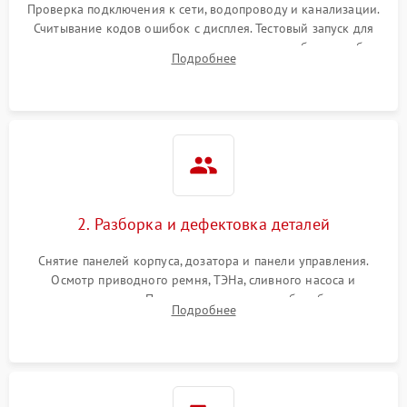
Проверка подключения к сети, водопроводу и канализации.
Считывание кодов ошибок с дисплея. Тестовый запуск для
выявления посторонних шумов, протечек или сбоев в работе
Подробнее
электронного модуля управления.
2. Разборка и дефектовка деталей
Снятие панелей корпуса, дозатора и панели управления.
Осмотр приводного ремня, ТЭНа, сливного насоса и
амортизаторов. Проверка подшипников барабана и
Подробнее
крестовины на износ, а манжеты люка на разрывы.