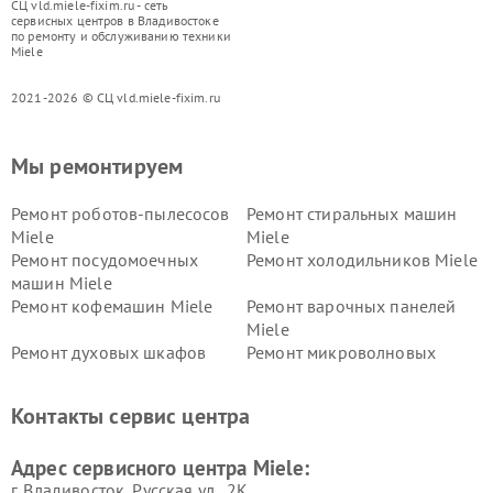
СЦ vld.miele-fixim.ru - сеть
сервисных центров в Владивостоке
по ремонту и обслуживанию техники
Miele
2021-2026 © СЦ vld.miele-fixim.ru
Мы ремонтируем
Ремонт роботов-пылесосов
Ремонт стиральных машин
Miele
Miele
Ремонт посудомоечных
Ремонт холодильников Miele
машин Miele
Ремонт кофемашин Miele
Ремонт варочных панелей
Miele
Ремонт духовых шкафов
Ремонт микроволновых
Miele
печей Miele
Ремонт парогенераторов
Ремонт вытяжек Miele
Контакты сервис центра
Miele
Ремонт гладильных систем
Ремонт вертикальных
Адрес сервисного центра Miele:
Miele
пылесосов Miele
г. Владивосток, Русская ул., 2К