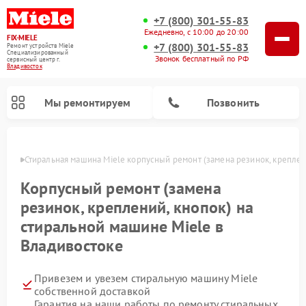
+7 (800) 301-55-83
Ежедневно, с 10:00 до 20:00
FIX-MIELE
+7 (800) 301-55-83
Ремонт устройств Miele
Специализированный
Звонок бесплатный по РФ
cервисный центр г.
Владивосток
Мы ремонтируем
Позвонить
стоке
Стиральная машина Miele корпусный ремонт (замена резинок, креплен
Корпусный ремонт (замена
резинок, креплений, кнопок) на
стиральной машине Miele в
Владивостоке
Привезем и увезем стиральную машину Miele
Ремонт вертикальных пылесосов Miele
Ремонт роботов-пылесосов Miele
Ремонт варочных панелей Miele
Ремонт микроволновых печей Miele
Ремонт посудомоечных машин Miele
Ремонт гладильных систем Miele
Ремонт сушильных машин Miele
собственной доставкой
Гарантия на наши работы по ремонту стиральных