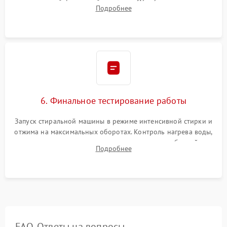
надежной фиксацией хомутами. Обработка стыков
Подробнее
герметиком для предотвращения возможных протечек воды.
6. Финальное тестирование работы
Запуск стиральной машины в режиме интенсивной стирки и
отжима на максимальных оборотах. Контроль нагрева воды,
корректности слива, отсутствия излишних вибраций,
Подробнее
посторонних стуков и протечек под корпусом.
FAQ. Ответы на вопросы