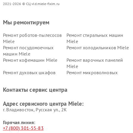
2021-2026 © СЦ vld.miele-fixim.ru
Мы ремонтируем
Ремонт роботов-пылесосов
Ремонт стиральных машин
Miele
Miele
Ремонт посудомоечных
Ремонт холодильников Miele
машин Miele
Ремонт кофемашин Miele
Ремонт варочных панелей
Miele
Ремонт духовых шкафов
Ремонт микроволновых
Miele
печей Miele
Ремонт парогенераторов
Ремонт вытяжек Miele
Контакты сервис центра
Miele
Ремонт гладильных систем
Ремонт вертикальных
Адрес сервисного центра Miele:
Miele
пылесосов Miele
г. Владивосток, Русская ул., 2К
Горячая линия:
+7 (800) 301-55-83