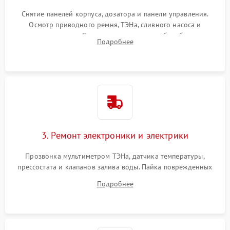
Снятие панелей корпуса, дозатора и панели управления.
Осмотр приводного ремня, ТЭНа, сливного насоса и
амортизаторов. Проверка подшипников барабана и
Подробнее
крестовины на износ, а манжеты люка на разрывы.
3. Ремонт электроники и электрики
Прозвонка мультиметром ТЭНа, датчика температуры,
прессостата и клапанов залива воды. Пайка поврежденных
дорожек или замена симисторов на плате управления.
Подробнее
Восстановление целостности проводки и контактов.