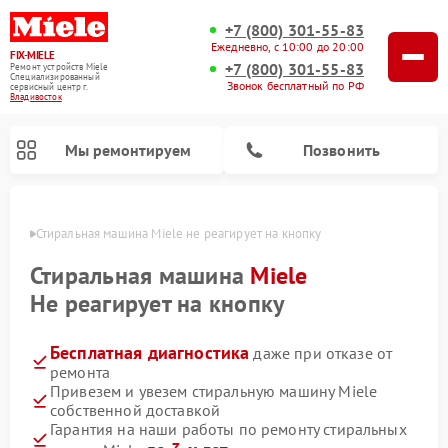
+7 (800) 301-55-83
Ежедневно, с 10:00 до 20:00
FIX-MIELE
+7 (800) 301-55-83
Ремонт устройств Miele
Специализированный
Звонок бесплатный по РФ
cервисный центр г.
Владивосток
Мы ремонтируем
Позвонить
стоке
Стиральная машина Miele не реагирует на кнопку
Стиральная машина
Miele
Не реагирует на кнопку
Бесплатная диагностика
даже при отказе от
ремонта
Привезем и увезем стиральную машину Miele
собственной доставкой
Ремонт вертикальных пылесосов Miele
Ремонт роботов-пылесосов Miele
Ремонт варочных панелей Miele
Ремонт микроволновых печей Miele
Ремонт посудомоечных машин Miele
Ремонт гладильных систем Miele
Ремонт сушильных машин Miele
Гарантия на наши работы по ремонту стиральных