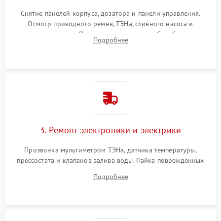
Снятие панелей корпуса, дозатора и панели управления.
Осмотр приводного ремня, ТЭНа, сливного насоса и
амортизаторов. Проверка подшипников барабана и
Подробнее
крестовины на износ, а манжеты люка на разрывы.
3. Ремонт электроники и электрики
Прозвонка мультиметром ТЭНа, датчика температуры,
прессостата и клапанов залива воды. Пайка поврежденных
дорожек или замена симисторов на плате управления.
Подробнее
Восстановление целостности проводки и контактов.