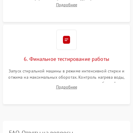
надежной фиксацией хомутами. Обработка стыков
Подробнее
герметиком для предотвращения возможных протечек воды.
6. Финальное тестирование работы
Запуск стиральной машины в режиме интенсивной стирки и
отжима на максимальных оборотах. Контроль нагрева воды,
корректности слива, отсутствия излишних вибраций,
Подробнее
посторонних стуков и протечек под корпусом.
FAQ. Ответы на вопросы