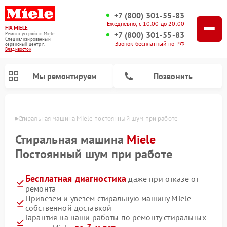
+7 (800) 301-55-83
Ежедневно, с 10:00 до 20:00
FIX-MIELE
+7 (800) 301-55-83
Ремонт устройств Miele
Специализированный
Звонок бесплатный по РФ
cервисный центр г.
Владивосток
Мы ремонтируем
Позвонить
стоке
Стиральная машина Miele постоянный шум при работе
Стиральная машина
Miele
Постоянный шум при работе
Бесплатная диагностика
даже при отказе от
ремонта
Привезем и увезем стиральную машину Miele
собственной доставкой
Ремонт вертикальных пылесосов Miele
Ремонт роботов-пылесосов Miele
Ремонт варочных панелей Miele
Ремонт микроволновых печей Miele
Ремонт посудомоечных машин Miele
Ремонт гладильных систем Miele
Ремонт сушильных машин Miele
Гарантия на наши работы по ремонту стиральных