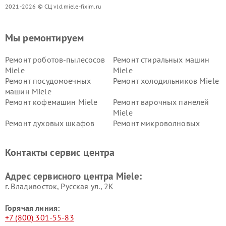
2021-2026 © СЦ vld.miele-fixim.ru
Мы ремонтируем
Ремонт роботов-пылесосов
Ремонт стиральных машин
Miele
Miele
Ремонт посудомоечных
Ремонт холодильников Miele
машин Miele
Ремонт кофемашин Miele
Ремонт варочных панелей
Miele
Ремонт духовых шкафов
Ремонт микроволновых
Miele
печей Miele
Ремонт парогенераторов
Ремонт вытяжек Miele
Контакты сервис центра
Miele
Ремонт гладильных систем
Ремонт вертикальных
Адрес сервисного центра Miele:
Miele
пылесосов Miele
г. Владивосток, Русская ул., 2К
Горячая линия:
+7 (800) 301-55-83