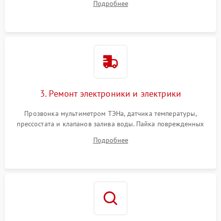
Подробнее
крестовины на износ, а манжеты люка на разрывы.
3. Ремонт электроники и электрики
Прозвонка мультиметром ТЭНа, датчика температуры,
прессостата и клапанов залива воды. Пайка поврежденных
дорожек или замена симисторов на плате управления.
Подробнее
Восстановление целостности проводки и контактов.