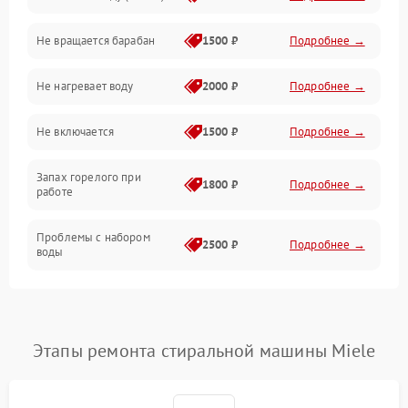
Не вращается барабан
1500 ₽
Подробнее →
Слив
Не нагревает воду
2000 ₽
Подробнее →
Программное обеспечение
Не включается
1500 ₽
Подробнее →
Запах горелого при
1800 ₽
Подробнее →
работе
Проблемы с набором
2500 ₽
Подробнее →
воды
Замена ТЭНа
2200 ₽
Подробнее →
Замена платы управления
2200 ₽
Подробнее →
Этапы ремонта стиральной машины Miele