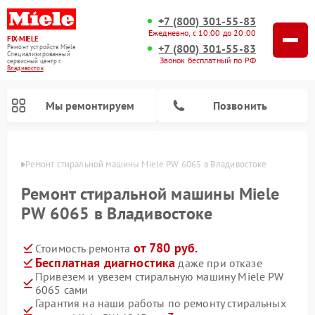
+7 (800) 301-55-83
Ежедневно, с 10:00 до 20:00
FIX-MIELE
+7 (800) 301-55-83
Ремонт устройств Miele
Специализированный
Звонок бесплатный по РФ
cервисный центр г.
Владивосток
Мы ремонтируем
Позвонить
стоке
Ремонт стиральной машины Miele PW 6065 в Владивостоке
Ремонт стиральной машины Miele
PW 6065 в Владивостоке
от 780 руб.
Стоимость ремонта
Бесплатная диагностика
даже при отказе
Привезем и увезем стиральную машину Miele PW
6065 сами
Ремонт вертикальных пылесосов Miele
Ремонт роботов-пылесосов Miele
Ремонт варочных панелей Miele
Ремонт микроволновых печей Miele
Ремонт посудомоечных машин Miele
Ремонт гладильных систем Miele
Ремонт сушильных машин Miele
Гарантия на наши работы по ремонту стиральных