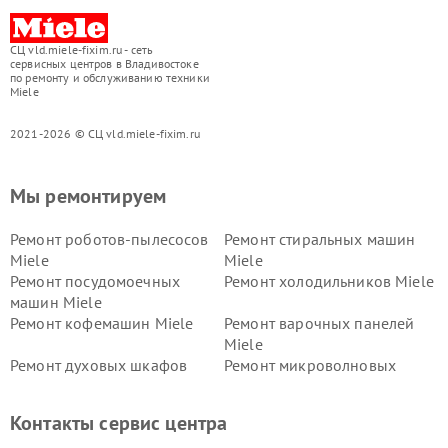
СЦ vld.miele-fixim.ru - сеть
сервисных центров в Владивостоке
по ремонту и обслуживанию техники
Miele
2021-2026 © СЦ vld.miele-fixim.ru
Мы ремонтируем
Ремонт роботов-пылесосов
Ремонт стиральных машин
Miele
Miele
Ремонт посудомоечных
Ремонт холодильников Miele
машин Miele
Ремонт кофемашин Miele
Ремонт варочных панелей
Miele
Ремонт духовых шкафов
Ремонт микроволновых
Miele
печей Miele
Ремонт парогенераторов
Ремонт вытяжек Miele
Контакты сервис центра
Miele