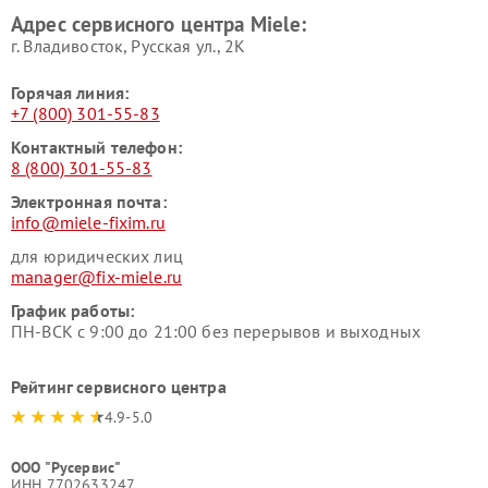
Ремонт гладильных систем
Ремонт вертикальных
Адрес сервисного центра Miele:
Miele
пылесосов Miele
г. Владивосток, Русская ул., 2К
Горячая линия:
+7 (800) 301-55-83
Контактный телефон:
8 (800) 301-55-83
Электронная почта:
info@miele-fixim.ru
для юридических лиц
manager@fix-miele.ru
График работы:
ПН-ВСК с 9:00 до 21:00 без перерывов и выходных
Рейтинг сервисного центра
4.9-5.0
ООО "Русервис"
ИНН 7702633247