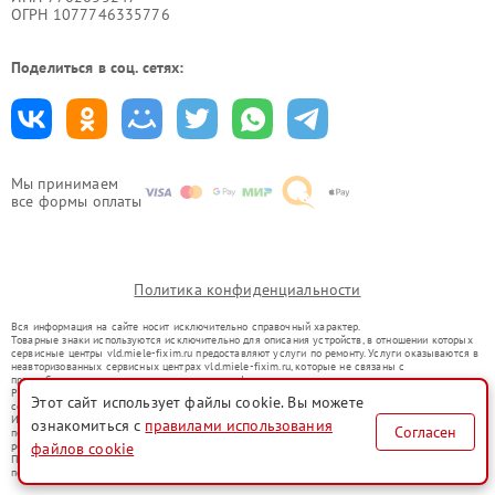
ОГРН 1077746335776
Поделиться в соц. сетях:
Мы принимаем
все формы оплаты
Политика конфиденциальности
Вся информация на сайте носит исключительно справочный характер.
Товарные знаки используются исключительно для описания устройств, в отношении которых
сервисные центры vld.miele-fixim.ru предоставляют услуги по ремонту. Услуги оказываются в
неавторизованных сервисных центрах vld.miele-fixim.ru, которые не связаны с
правообладателями товарных знаков или их официальными представителями.
Ремонт осуществляется для устройств, уже введенных в гражданский оборот в соответствии
Этот сайт использует файлы cookie. Вы можете
со статьей 1487 ГК РФ.
Использование товарных знаков не преследует цели индивидуализации услуг или введения
ознакомиться с
правилами использования
Согласен
потребителей в заблуждение, а служит для информирования о предоставляемых услугах по
ремонту техники указанных брендов.
файлов cookie
Представленная на сайте информация не является публичной офертой, определяемой
положениями Статьи 437(2) Гражданского кодекса РФ