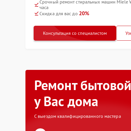
Срочный ремонт стиральных машин Miele 
часа
20%
Скидка для вас до
Консультация со специалистом
Уз
Ремонт бытовой
у Вас дома
С выездом квалифицированного мастера