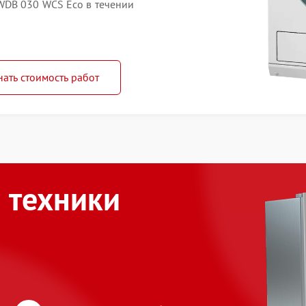
WDB 030 WCS Eco в течении
нать стоимость работ
 техники