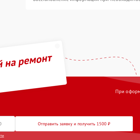
й на ремонт
При оформл
Отправить заявку и получить 1500 ₽
сти