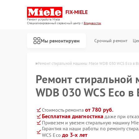
FIX-MIELE
Ремонт устройств Miele
Специализированный cервисный центр г.
Владивосток
Мы ремонтируем
Срочный ремонт
Це
ele в Владивостоке
Ремонт стиральной машины Miele WDB 030 WCS Eco в В
Ремонт стиральной 
WDB 030 WCS Eco в 
от 780 руб.
Стоимость ремонта
Бесплатная диагностика
даже при отказ
Привезем и увезем стиральную машину Mie
Гарантия на наши работы по ремонту стир
до 3-х лет
WCS Eco
Ремонт роботов-пылесосов Miele
Ремонт посудомоечных машин Miele
Ремонт варочных панелей Miele
Ремонт духовых шкафов Miele
Ремонт микроволновых печей Miele
Ремонт парогенераторов Miele
Ремонт гладильных систем Miele
Ремонт вертикальных пылесосов Miele
Ремонт сушильных машин Miele