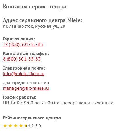
Ремонт парогенераторов
Ремонт вытяжек Miele
Контакты сервис центра
Miele
Ремонт гладильных систем
Ремонт вертикальных
Адрес сервисного центра Miele:
Miele
пылесосов Miele
г. Владивосток, Русская ул., 2К
Горячая линия:
+7 (800) 301-55-83
Контактный телефон:
8 (800) 301-55-83
Электронная почта:
info@miele-fixim.ru
для юридических лиц
manager@fix-miele.ru
График работы:
ПН-ВСК с 9:00 до 21:00 без перерывов и выходных
Рейтинг сервисного центра
4.9-5.0