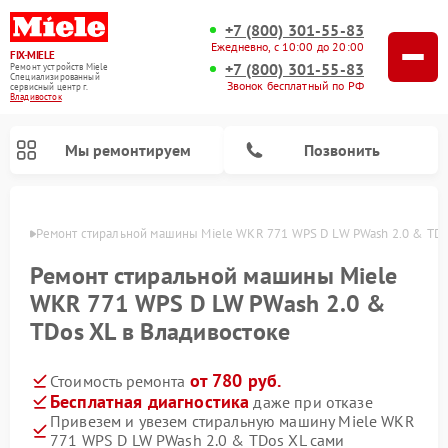
+7 (800) 301-55-83
Ежедневно, с 10:00 до 20:00
FIX-MIELE
+7 (800) 301-55-83
Ремонт устройств Miele
Специализированный
Звонок бесплатный по РФ
cервисный центр г.
Владивосток
Мы ремонтируем
Позвонить
стоке
Ремонт стиральной машины Miele WKR 771 WPS D LW PWash 2.0 & TDo
Ремонт стиральной машины Miele
WKR 771 WPS D LW PWash 2.0 &
TDos XL в Владивостоке
от 780 руб.
Стоимость ремонта
Бесплатная диагностика
даже при отказе
Привезем и увезем стиральную машину Miele WKR
Ремонт вертикальных пылесосов Miele
Ремонт роботов-пылесосов Miele
Ремонт варочных панелей Miele
Ремонт микроволновых печей Miele
Ремонт посудомоечных машин Miele
Ремонт гладильных систем Miele
Ремонт сушильных машин Miele
771 WPS D LW PWash 2.0 & TDos XL сами