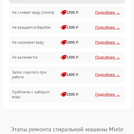
Не сливает воду (помпа)
2500 ₽
Подробнее →
Водоснабжение
Не вращается барабан
1500 ₽
Подробнее →
Слив
Не нагревает воду
2000 ₽
Подробнее →
Программное обеспечение
Не включается
1500 ₽
Подробнее →
Запах горелого при
1800 ₽
Подробнее →
работе
Проблемы с набором
2500 ₽
Подробнее →
воды
Замена ТЭНа
2200 ₽
Подробнее →
Замена платы управления
2200 ₽
Подробнее →
Этапы ремонта стиральной машины Miele