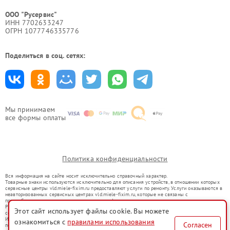
ООО "Русервис"
ИНН 7702633247
ОГРН 1077746335776
Поделиться в соц. сетях:
Мы принимаем
все формы оплаты
Политика конфиденциальности
Вся информация на сайте носит исключительно справочный характер.
Товарные знаки используются исключительно для описания устройств, в отношении которых
сервисные центры vld.miele-fixim.ru предоставляют услуги по ремонту. Услуги оказываются в
неавторизованных сервисных центрах vld.miele-fixim.ru, которые не связаны с
правообладателями товарных знаков или их официальными представителями.
Ремонт осуществляется для устройств, уже введенных в гражданский оборот в соответствии
Этот сайт использует файлы cookie. Вы можете
со статьей 1487 ГК РФ.
Использование товарных знаков не преследует цели индивидуализации услуг или введения
ознакомиться с
правилами использования
Согласен
потребителей в заблуждение, а служит для информирования о предоставляемых услугах по