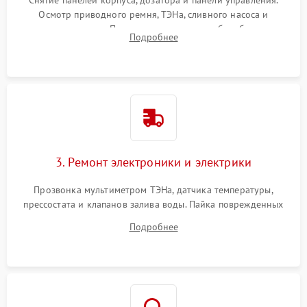
Снятие панелей корпуса, дозатора и панели управления.
Осмотр приводного ремня, ТЭНа, сливного насоса и
амортизаторов. Проверка подшипников барабана и
Подробнее
крестовины на износ, а манжеты люка на разрывы.
3. Ремонт электроники и электрики
Прозвонка мультиметром ТЭНа, датчика температуры,
прессостата и клапанов залива воды. Пайка поврежденных
дорожек или замена симисторов на плате управления.
Подробнее
Восстановление целостности проводки и контактов.