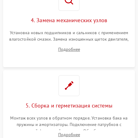
4. Замена механических узлов
Установка новых подшипников и сальников с применением
влагостойкой смазки. Замена изношенных щеток двигателя,
порванного ремня привода, неисправного сливного насоса
Подробнее
или поврежденной резиновой манжеты.
5. Сборка и герметизация системы
Монтаж всех узлов в обратном порядке. Установка бака на
пружины и амортизаторы. Подключение патрубков с
надежной фиксацией хомутами. Обработка стыков
Подробнее
герметиком для предотвращения возможных протечек воды.