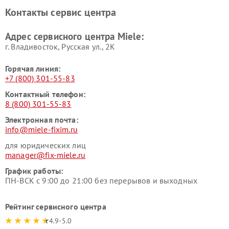
Ремонт парогенераторов
Ремонт вытяжек Miele
Контакты сервис центра
Miele
Ремонт гладильных систем
Ремонт вертикальных
Адрес сервисного центра Miele:
Miele
пылесосов Miele
г. Владивосток, Русская ул., 2К
Горячая линия:
+7 (800) 301-55-83
Контактный телефон:
8 (800) 301-55-83
Электронная почта:
info@miele-fixim.ru
для юридических лиц
manager@fix-miele.ru
График работы:
ПН-ВСК с 9:00 до 21:00 без перерывов и выходных
Рейтинг сервисного центра
4.9-5.0