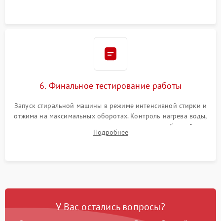
герметиком для предотвращения возможных протечек воды.
6. Финальное тестирование работы
Запуск стиральной машины в режиме интенсивной стирки и
отжима на максимальных оборотах. Контроль нагрева воды,
корректности слива, отсутствия излишних вибраций,
Подробнее
посторонних стуков и протечек под корпусом.
У Вас остались вопросы?