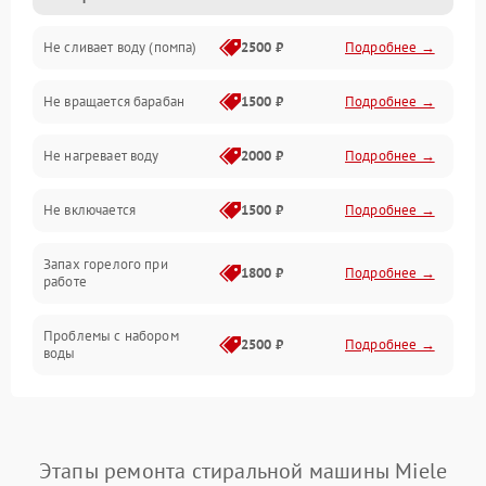
Не сливает воду (помпа)
2500 ₽
Подробнее →
Водоснабжение
Не вращается барабан
1500 ₽
Подробнее →
Слив
Не нагревает воду
2000 ₽
Подробнее →
Программное обеспечение
Не включается
1500 ₽
Подробнее →
Запах горелого при
1800 ₽
Подробнее →
работе
Проблемы с набором
2500 ₽
Подробнее →
воды
Замена ТЭНа
2200 ₽
Подробнее →
Замена платы управления
2200 ₽
Подробнее →
Этапы ремонта стиральной машины Miele