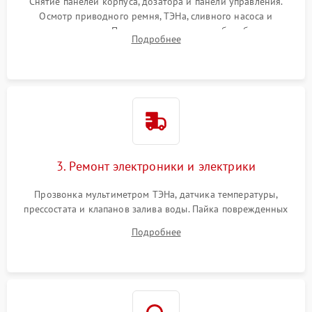
Снятие панелей корпуса, дозатора и панели управления.
Осмотр приводного ремня, ТЭНа, сливного насоса и
амортизаторов. Проверка подшипников барабана и
Подробнее
крестовины на износ, а манжеты люка на разрывы.
3. Ремонт электроники и электрики
Прозвонка мультиметром ТЭНа, датчика температуры,
прессостата и клапанов залива воды. Пайка поврежденных
дорожек или замена симисторов на плате управления.
Подробнее
Восстановление целостности проводки и контактов.