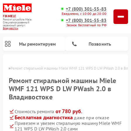
+7 (800) 301-55-83
Ежедневно, с 10:00 до 20:00
FIX-MIELE
+7 (800) 301-55-83
Ремонт устройств Miele
Специализированный
Звонок бесплатный по РФ
cервисный центр г.
Владивосток
Мы ремонтируем
Позвонить
стоке
Ремонт стиральной машины Miele WMF 121 WPS D LW PWash 2.0 в Вла
Ремонт стиральной машины Miele
WMF 121 WPS D LW PWash 2.0 в
Владивостоке
от 780 руб.
Стоимость ремонта
Бесплатная диагностика
даже при отказе
Привезем и увезем стиральную машину Miele WMF
Ремонт вертикальных пылесосов Miele
Ремонт роботов-пылесосов Miele
Ремонт варочных панелей Miele
Ремонт микроволновых печей Miele
Ремонт посудомоечных машин Miele
Ремонт гладильных систем Miele
Ремонт сушильных машин Miele
121 WPS D LW PWash 2.0 сами