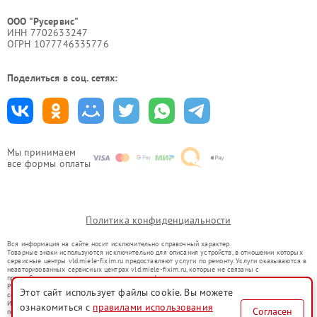
ООО "Русервис"
ИНН 7702633247
ОГРН 1077746335776
Поделиться в соц. сетях:
Мы принимаем
все формы оплаты
Политика конфиденциальности
Вся информация на сайте носит исключительно справочный характер.
Товарные знаки используются исключительно для описания устройств, в отношении которых
сервисные центры vld.miele-fixim.ru предоставляют услуги по ремонту. Услуги оказываются в
неавторизованных сервисных центрах vld.miele-fixim.ru, которые не связаны с
правообладателями товарных знаков или их официальными представителями.
Ремонт осуществляется для устройств, уже введенных в гражданский оборот в соответствии
Этот сайт использует файлы cookie. Вы можете
со статьей 1487 ГК РФ.
Использование товарных знаков не преследует цели индивидуализации услуг или введения
ознакомиться с
правилами использования
Согласен
потребителей в заблуждение, а служит для информирования о предоставляемых услугах по