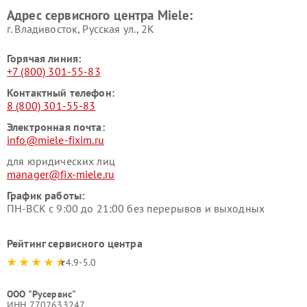
Ремонт гладильных систем
Ремонт вертикальных
Адрес сервисного центра Miele:
Miele
пылесосов Miele
г. Владивосток, Русская ул., 2К
Горячая линия:
+7 (800) 301-55-83
Контактный телефон:
8 (800) 301-55-83
Электронная почта:
info@miele-fixim.ru
для юридических лиц
manager@fix-miele.ru
График работы:
ПН-ВСК с 9:00 до 21:00 без перерывов и выходных
Рейтинг сервисного центра
4.9-5.0
ООО "Русервис"
ИНН 7702633247