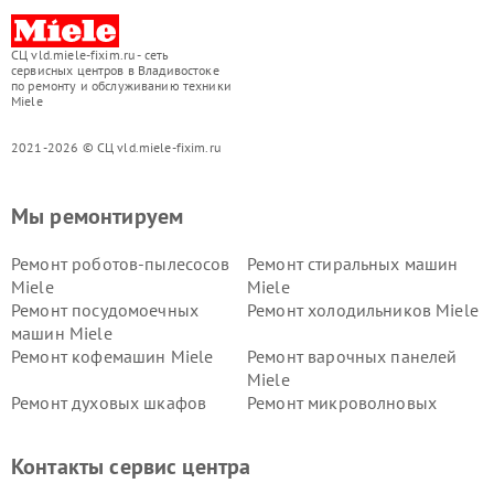
СЦ vld.miele-fixim.ru - сеть
сервисных центров в Владивостоке
по ремонту и обслуживанию техники
Miele
2021-2026 © СЦ vld.miele-fixim.ru
Мы ремонтируем
Ремонт роботов-пылесосов
Ремонт стиральных машин
Miele
Miele
Ремонт посудомоечных
Ремонт холодильников Miele
машин Miele
Ремонт кофемашин Miele
Ремонт варочных панелей
Miele
Ремонт духовых шкафов
Ремонт микроволновых
Miele
печей Miele
Ремонт парогенераторов
Ремонт вытяжек Miele
Контакты сервис центра
Miele