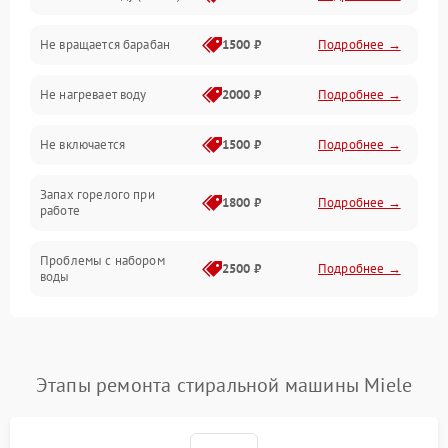
Не вращается барабан
1500 ₽
Подробнее →
Слив
Не нагревает воду
2000 ₽
Подробнее →
Программное обеспечение
Не включается
1500 ₽
Подробнее →
Запах горелого при
1800 ₽
Подробнее →
работе
Проблемы с набором
2500 ₽
Подробнее →
воды
Замена ТЭНа
2200 ₽
Подробнее →
Замена платы управления
2200 ₽
Подробнее →
Этапы ремонта стиральной машины Miele