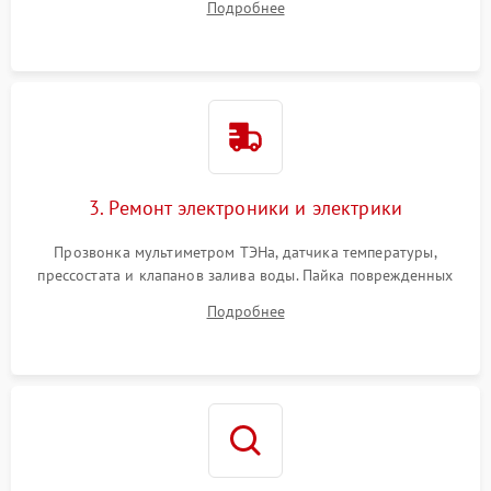
Подробнее
крестовины на износ, а манжеты люка на разрывы.
3. Ремонт электроники и электрики
Прозвонка мультиметром ТЭНа, датчика температуры,
прессостата и клапанов залива воды. Пайка поврежденных
дорожек или замена симисторов на плате управления.
Подробнее
Восстановление целостности проводки и контактов.