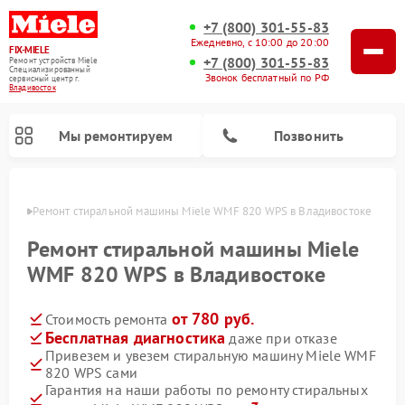
+7 (800) 301-55-83
Ежедневно, с 10:00 до 20:00
FIX-MIELE
+7 (800) 301-55-83
Ремонт устройств Miele
Специализированный
Звонок бесплатный по РФ
cервисный центр г.
Владивосток
Мы ремонтируем
Позвонить
стоке
Ремонт стиральной машины Miele WMF 820 WPS в Владивостоке
Ремонт стиральной машины Miele
WMF 820 WPS в Владивостоке
от 780 руб.
Стоимость ремонта
Бесплатная диагностика
даже при отказе
Привезем и увезем стиральную машину Miele WMF
820 WPS сами
Ремонт вертикальных пылесосов Miele
Ремонт роботов-пылесосов Miele
Ремонт варочных панелей Miele
Ремонт микроволновых печей Miele
Ремонт посудомоечных машин Miele
Ремонт гладильных систем Miele
Ремонт сушильных машин Miele
Гарантия на наши работы по ремонту стиральных