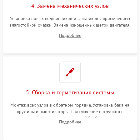
4. Замена механических узлов
Установка новых подшипников и сальников с применением
влагостойкой смазки. Замена изношенных щеток двигателя,
порванного ремня привода, неисправного сливного насоса
Подробнее
или поврежденной резиновой манжеты.
5. Сборка и герметизация системы
Монтаж всех узлов в обратном порядке. Установка бака на
пружины и амортизаторы. Подключение патрубков с
надежной фиксацией хомутами. Обработка стыков
Подробнее
герметиком для предотвращения возможных протечек воды.