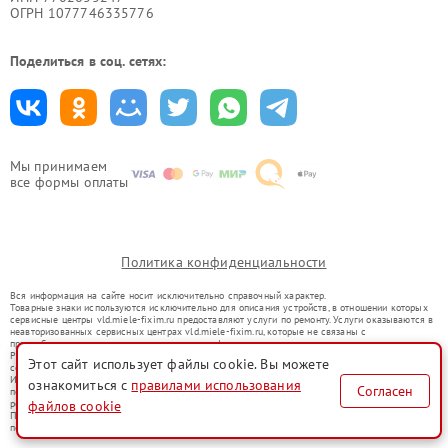
ОГРН 1077746335776
Поделиться в соц. сетях:
Мы принимаем
все формы оплаты
Политика конфиденциальности
Вся информация на сайте носит исключительно справочный характер.
Товарные знаки используются исключительно для описания устройств, в отношении которых
сервисные центры vld.miele-fixim.ru предоставляют услуги по ремонту. Услуги оказываются в
неавторизованных сервисных центрах vld.miele-fixim.ru, которые не связаны с
правообладателями товарных знаков или их официальными представителями.
Ремонт осуществляется для устройств, уже введенных в гражданский оборот в соответствии
Этот сайт использует файлы cookie. Вы можете
со статьей 1487 ГК РФ.
Использование товарных знаков не преследует цели индивидуализации услуг или введения
ознакомиться с
правилами использования
Согласен
потребителей в заблуждение, а служит для информирования о предоставляемых услугах по
ремонту техники указанных брендов.
файлов cookie
Представленная на сайте информация не является публичной офертой, определяемой
положениями Статьи 437(2) Гражданского кодекса РФ