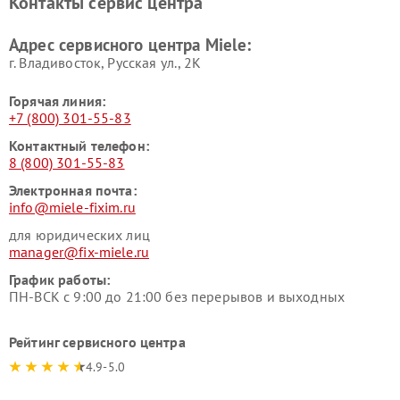
Контакты сервис центра
Miele
Ремонт гладильных систем
Ремонт вертикальных
Адрес сервисного центра Miele:
Miele
пылесосов Miele
г. Владивосток, Русская ул., 2К
Горячая линия:
+7 (800) 301-55-83
Контактный телефон:
8 (800) 301-55-83
Электронная почта:
info@miele-fixim.ru
для юридических лиц
manager@fix-miele.ru
График работы:
ПН-ВСК с 9:00 до 21:00 без перерывов и выходных
Рейтинг сервисного центра
4.9-5.0