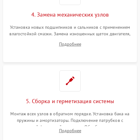
4. Замена механических узлов
Установка новых подшипников и сальников с применением
влагостойкой смазки. Замена изношенных щеток двигателя,
порванного ремня привода, неисправного сливного насоса
Подробнее
или поврежденной резиновой манжеты.
5. Сборка и герметизация системы
Монтаж всех узлов в обратном порядке. Установка бака на
пружины и амортизаторы. Подключение патрубков с
надежной фиксацией хомутами. Обработка стыков
Подробнее
герметиком для предотвращения возможных протечек воды.