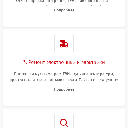
Осмотр приводного ремня, ТЭНа, сливного насоса и
амортизаторов. Проверка подшипников барабана и
Подробнее
крестовины на износ, а манжеты люка на разрывы.
3. Ремонт электроники и электрики
Прозвонка мультиметром ТЭНа, датчика температуры,
прессостата и клапанов залива воды. Пайка поврежденных
дорожек или замена симисторов на плате управления.
Подробнее
Восстановление целостности проводки и контактов.