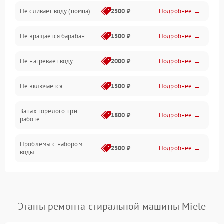
Не сливает воду (помпа)
2500 ₽
Подробнее →
Водоснабжение
Не вращается барабан
1500 ₽
Подробнее →
Слив
Не нагревает воду
2000 ₽
Подробнее →
Программное обеспечение
Не включается
1500 ₽
Подробнее →
Запах горелого при
1800 ₽
Подробнее →
работе
Проблемы с набором
2500 ₽
Подробнее →
воды
Замена ТЭНа
2200 ₽
Подробнее →
Замена платы управления
2200 ₽
Подробнее →
Этапы ремонта стиральной машины Miele