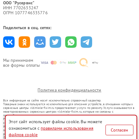
ООО "Русервис"
ИНН 7702633247
ОГРН 1077746335776
Поделиться в соц. сетях:
Мы принимаем
все формы оплаты
Политика конфиденциальности
Вся информация на сайте носит исключительно справочный характер.
Товарные знаки используются исключительно для описания устройств, в отношении которых
сервисные центры vld.miele-fixim.ru предоставляют услуги по ремонту. Услуги оказываются в
неавторизованных сервисных центрах vld.miele-fixim.ru, которые не связаны с
правообладателями товарных знаков или их официальными представителями.
Ремонт осуществляется для устройств, уже введенных в гражданский оборот в соответствии
Этот сайт использует файлы cookie. Вы можете
со статьей 1487 ГК РФ.
Использование товарных знаков не преследует цели индивидуализации услуг или введения
ознакомиться с
правилами использования
Согласен
потребителей в заблуждение, а служит для информирования о предоставляемых услугах по
ремонту техники указанных брендов.
файлов cookie
Представленная на сайте информация не является публичной офертой, определяемой