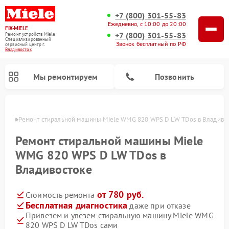
+7 (800) 301-55-83
Ежедневно, с 10:00 до 20:00
FIX-MIELE
+7 (800) 301-55-83
Ремонт устройств Miele
Специализированный
Звонок бесплатный по РФ
cервисный центр г.
Владивосток
Мы ремонтируем
Позвонить
стоке
Ремонт стиральной машины Miele WMG 820 WPS D LW TDos в Владиво
Ремонт стиральной машины Miele
WMG 820 WPS D LW TDos в
Владивостоке
от 780 руб.
Стоимость ремонта
Бесплатная диагностика
даже при отказе
Привезем и увезем стиральную машину Miele WMG
Ремонт вертикальных пылесосов Miele
Ремонт роботов-пылесосов Miele
Ремонт варочных панелей Miele
Ремонт микроволновых печей Miele
Ремонт посудомоечных машин Miele
Ремонт гладильных систем Miele
Ремонт сушильных машин Miele
820 WPS D LW TDos сами