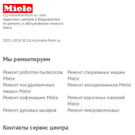
СЦ vld.miele-fixim.ru - сеть
сервисных центров в Владивостоке
по ремонту и обслуживанию техники
Miele
2021-2026 © СЦ vld.miele-fixim.ru
Мы ремонтируем
Ремонт роботов-пылесосов
Ремонт стиральных машин
Miele
Miele
Ремонт посудомоечных
Ремонт холодильников Miele
машин Miele
Ремонт кофемашин Miele
Ремонт варочных панелей
Miele
Ремонт духовых шкафов
Ремонт микроволновых
Miele
печей Miele
Ремонт парогенераторов
Ремонт вытяжек Miele
Контакты сервис центра
Miele