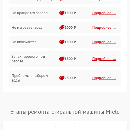
Не вращается барабан
1500 ₽
Подробнее →
Слив
Не нагревает воду
2000 ₽
Подробнее →
Программное обеспечение
Не включается
1500 ₽
Подробнее →
Запах горелого при
1800 ₽
Подробнее →
работе
Проблемы с набором
2500 ₽
Подробнее →
воды
Замена ТЭНа
2200 ₽
Подробнее →
Замена платы управления
2200 ₽
Подробнее →
Этапы ремонта стиральной машины Miele