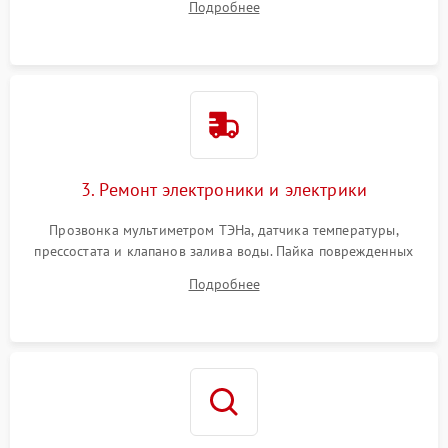
Подробнее
крестовины на износ, а манжеты люка на разрывы.
3. Ремонт электроники и электрики
Прозвонка мультиметром ТЭНа, датчика температуры,
прессостата и клапанов залива воды. Пайка поврежденных
дорожек или замена симисторов на плате управления.
Подробнее
Восстановление целостности проводки и контактов.