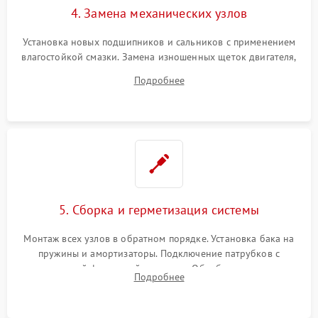
4. Замена механических узлов
Установка новых подшипников и сальников с применением
влагостойкой смазки. Замена изношенных щеток двигателя,
порванного ремня привода, неисправного сливного насоса
Подробнее
или поврежденной резиновой манжеты.
5. Сборка и герметизация системы
Монтаж всех узлов в обратном порядке. Установка бака на
пружины и амортизаторы. Подключение патрубков с
надежной фиксацией хомутами. Обработка стыков
Подробнее
герметиком для предотвращения возможных протечек воды.