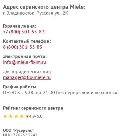
Ремонт гладильных систем
Ремонт вертикальных
Адрес сервисного центра Miele:
Miele
пылесосов Miele
г. Владивосток, Русская ул., 2К
Горячая линия:
+7 (800) 301-55-83
Контактный телефон:
8 (800) 301-55-83
Электронная почта:
info@miele-fixim.ru
для юридических лиц
manager@fix-miele.ru
График работы:
ПН-ВСК с 9:00 до 21:00 без перерывов и выходных
Рейтинг сервисного центра
4.9-5.0
ООО "Русервис"
ИНН 7702633247