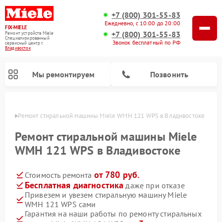
+7 (800) 301-55-83
Ежедневно, с 10:00 до 20:00
FIX-MIELE
+7 (800) 301-55-83
Ремонт устройств Miele
Специализированный
Звонок бесплатный по РФ
cервисный центр г.
Владивосток
Мы ремонтируем
Позвонить
стоке
Ремонт стиральной машины Miele WMH 121 WPS в Владивостоке
Ремонт стиральной машины Miele
WMH 121 WPS в Владивостоке
от 780 руб.
Стоимость ремонта
Бесплатная диагностика
даже при отказе
Привезем и увезем стиральную машину Miele
WMH 121 WPS сами
Ремонт вертикальных пылесосов Miele
Ремонт роботов-пылесосов Miele
Ремонт варочных панелей Miele
Ремонт микроволновых печей Miele
Ремонт посудомоечных машин Miele
Ремонт гладильных систем Miele
Ремонт сушильных машин Miele
Гарантия на наши работы по ремонту стиральных