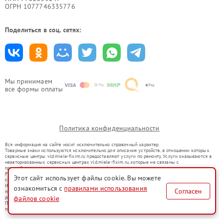
ОГРН 1077746335776
Поделиться в соц. сетях:
Мы принимаем
все формы оплаты
Политика конфиденциальности
Вся информация на сайте носит исключительно справочный характер.
Товарные знаки используются исключительно для описания устройств, в отношении которых
сервисные центры vld.miele-fixim.ru предоставляют услуги по ремонту. Услуги оказываются в
неавторизованных сервисных центрах vld.miele-fixim.ru, которые не связаны с
правообладателями товарных знаков или их официальными представителями.
Ремонт осуществляется для устройств, уже введенных в гражданский оборот в соответствии
Этот сайт использует файлы cookie. Вы можете
со статьей 1487 ГК РФ.
Использование товарных знаков не преследует цели индивидуализации услуг или введения
ознакомиться с
правилами использования
Согласен
потребителей в заблуждение, а служит для информирования о предоставляемых услугах по
ремонту техники указанных брендов.
файлов cookie
Представленная на сайте информация не является публичной офертой, определяемой
положениями Статьи 437(2) Гражданского кодекса РФ