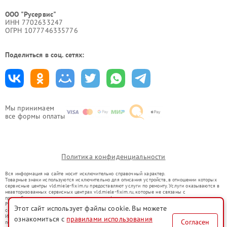
ООО "Русервис"
ИНН 7702633247
ОГРН 1077746335776
Поделиться в соц. сетях:
Мы принимаем
все формы оплаты
Политика конфиденциальности
Вся информация на сайте носит исключительно справочный характер.
Товарные знаки используются исключительно для описания устройств, в отношении которых
сервисные центры vld.miele-fixim.ru предоставляют услуги по ремонту. Услуги оказываются в
неавторизованных сервисных центрах vld.miele-fixim.ru, которые не связаны с
правообладателями товарных знаков или их официальными представителями.
Ремонт осуществляется для устройств, уже введенных в гражданский оборот в соответствии
Этот сайт использует файлы cookie. Вы можете
со статьей 1487 ГК РФ.
Использование товарных знаков не преследует цели индивидуализации услуг или введения
ознакомиться с
правилами использования
Согласен
потребителей в заблуждение, а служит для информирования о предоставляемых услугах по