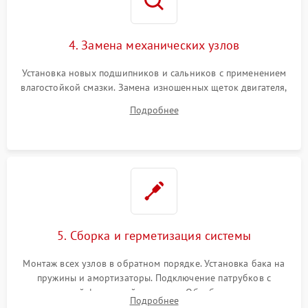
4. Замена механических узлов
Установка новых подшипников и сальников с применением
влагостойкой смазки. Замена изношенных щеток двигателя,
порванного ремня привода, неисправного сливного насоса
Подробнее
или поврежденной резиновой манжеты.
5. Сборка и герметизация системы
Монтаж всех узлов в обратном порядке. Установка бака на
пружины и амортизаторы. Подключение патрубков с
надежной фиксацией хомутами. Обработка стыков
Подробнее
герметиком для предотвращения возможных протечек воды.