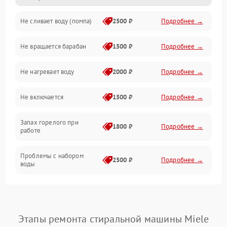
Не сливает воду (помпа)
2500 ₽
Подробнее →
Водоснабжение
Не вращается барабан
1500 ₽
Подробнее →
Слив
Не нагревает воду
2000 ₽
Подробнее →
Программное обеспечение
Не включается
1500 ₽
Подробнее →
Запах горелого при
1800 ₽
Подробнее →
работе
Проблемы с набором
2500 ₽
Подробнее →
воды
Замена ТЭНа
2200 ₽
Подробнее →
Замена платы управления
2200 ₽
Подробнее →
Этапы ремонта стиральной машины Miele