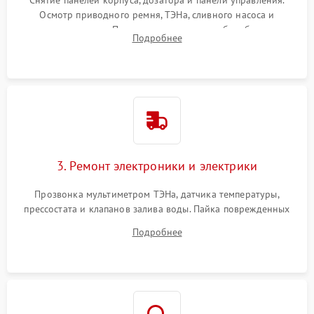
Снятие панелей корпуса, дозатора и панели управления.
Осмотр приводного ремня, ТЭНа, сливного насоса и
амортизаторов. Проверка подшипников барабана и
Подробнее
крестовины на износ, а манжеты люка на разрывы.
3. Ремонт электроники и электрики
Прозвонка мультиметром ТЭНа, датчика температуры,
прессостата и клапанов залива воды. Пайка поврежденных
дорожек или замена симисторов на плате управления.
Подробнее
Восстановление целостности проводки и контактов.