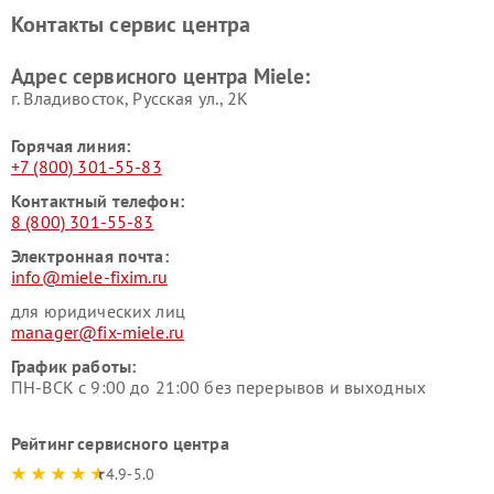
Ремонт парогенераторов
Ремонт вытяжек Miele
Контакты сервис центра
Miele
Ремонт гладильных систем
Ремонт вертикальных
Адрес сервисного центра Miele:
Miele
пылесосов Miele
г. Владивосток, Русская ул., 2К
Горячая линия:
+7 (800) 301-55-83
Контактный телефон:
8 (800) 301-55-83
Электронная почта:
info@miele-fixim.ru
для юридических лиц
manager@fix-miele.ru
График работы:
ПН-ВСК с 9:00 до 21:00 без перерывов и выходных
Рейтинг сервисного центра
4.9-5.0