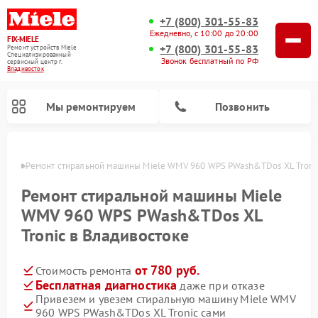
+7 (800) 301-55-83
Ежедневно, с 10:00 до 20:00
FIX-MIELE
+7 (800) 301-55-83
Ремонт устройств Miele
Специализированный
Звонок бесплатный по РФ
cервисный центр г.
Владивосток
Мы ремонтируем
Позвонить
стоке
Ремонт стиральной машины Miele WMV 960 WPS PWash&TDos XL Tronic
Ремонт стиральной машины Miele
WMV 960 WPS PWash&TDos XL
Tronic в Владивостоке
от 780 руб.
Стоимость ремонта
Бесплатная диагностика
даже при отказе
Привезем и увезем стиральную машину Miele WMV
Ремонт вертикальных пылесосов Miele
Ремонт роботов-пылесосов Miele
Ремонт варочных панелей Miele
Ремонт микроволновых печей Miele
Ремонт посудомоечных машин Miele
Ремонт гладильных систем Miele
Ремонт сушильных машин Miele
960 WPS PWash&TDos XL Tronic сами