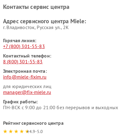
Ремонт парогенераторов
Ремонт вытяжек Miele
Контакты сервис центра
Miele
Ремонт гладильных систем
Ремонт вертикальных
Адрес сервисного центра Miele:
Miele
пылесосов Miele
г. Владивосток, Русская ул., 2К
Горячая линия:
+7 (800) 301-55-83
Контактный телефон:
8 (800) 301-55-83
Электронная почта:
info@miele-fixim.ru
для юридических лиц
manager@fix-miele.ru
График работы:
ПН-ВСК с 9:00 до 21:00 без перерывов и выходных
Рейтинг сервисного центра
4.9-5.0