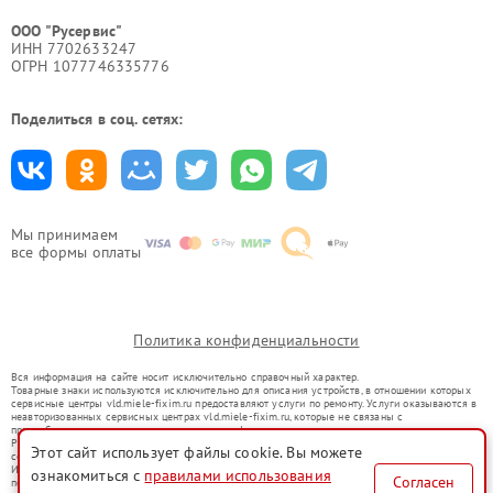
ООО "Русервис"
ИНН 7702633247
ОГРН 1077746335776
Поделиться в соц. сетях:
Мы принимаем
все формы оплаты
Политика конфиденциальности
Вся информация на сайте носит исключительно справочный характер.
Товарные знаки используются исключительно для описания устройств, в отношении которых
сервисные центры vld.miele-fixim.ru предоставляют услуги по ремонту. Услуги оказываются в
неавторизованных сервисных центрах vld.miele-fixim.ru, которые не связаны с
правообладателями товарных знаков или их официальными представителями.
Ремонт осуществляется для устройств, уже введенных в гражданский оборот в соответствии
Этот сайт использует файлы cookie. Вы можете
со статьей 1487 ГК РФ.
Использование товарных знаков не преследует цели индивидуализации услуг или введения
ознакомиться с
правилами использования
Согласен
потребителей в заблуждение, а служит для информирования о предоставляемых услугах по