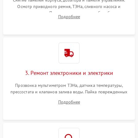
Снятие панелей корпуса, дозатора и панели управления.
Осмотр приводного ремня, ТЭНа, сливного насоса и
амортизаторов. Проверка подшипников барабана и
Подробнее
крестовины на износ, а манжеты люка на разрывы.
3. Ремонт электроники и электрики
Прозвонка мультиметром ТЭНа, датчика температуры,
прессостата и клапанов залива воды. Пайка поврежденных
дорожек или замена симисторов на плате управления.
Подробнее
Восстановление целостности проводки и контактов.