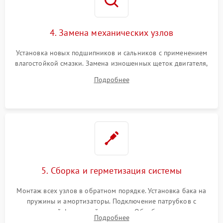
4. Замена механических узлов
Установка новых подшипников и сальников с применением
влагостойкой смазки. Замена изношенных щеток двигателя,
порванного ремня привода, неисправного сливного насоса
Подробнее
или поврежденной резиновой манжеты.
5. Сборка и герметизация системы
Монтаж всех узлов в обратном порядке. Установка бака на
пружины и амортизаторы. Подключение патрубков с
надежной фиксацией хомутами. Обработка стыков
Подробнее
герметиком для предотвращения возможных протечек воды.