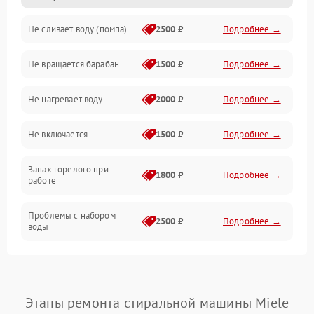
Не сливает воду (помпа)
2500 ₽
Подробнее →
Водоснабжение
Не вращается барабан
1500 ₽
Подробнее →
Слив
Не нагревает воду
2000 ₽
Подробнее →
Программное обеспечение
Не включается
1500 ₽
Подробнее →
Запах горелого при
1800 ₽
Подробнее →
работе
Проблемы с набором
2500 ₽
Подробнее →
воды
Замена ТЭНа
2200 ₽
Подробнее →
Замена платы управления
2200 ₽
Подробнее →
Этапы ремонта стиральной машины Miele