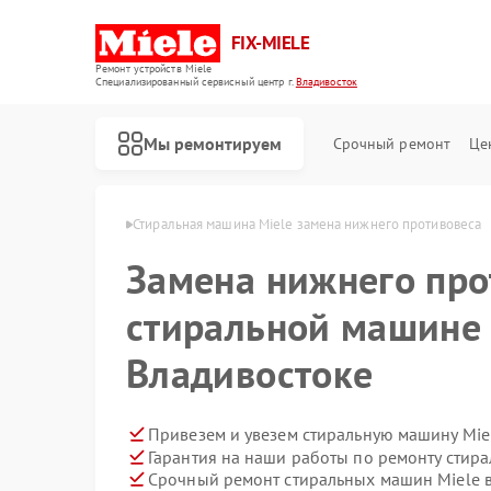
FIX-MIELE
Ремонт устройств Miele
Специализированный cервисный центр г.
Владивосток
Мы ремонтируем
Срочный ремонт
Це
ele в Владивостоке
Стиральная машина Miele замена нижнего противовеса
Замена нижнего про
стиральной машине 
Владивостоке
Привезем и увезем стиральную машину Mie
Гарантия на наши работы по ремонту стир
Срочный ремонт стиральных машин Miele в
Ремонт роботов-пылесосов Miele
Ремонт посудомоечных машин Miele
Ремонт варочных панелей Miele
Ремонт духовых шкафов Miele
Ремонт микроволновых печей Miele
Ремонт парогенераторов Miele
Ремонт гладильных систем Miele
Ремонт вертикальных пылесосов Miele
Ремонт сушильных машин Miele