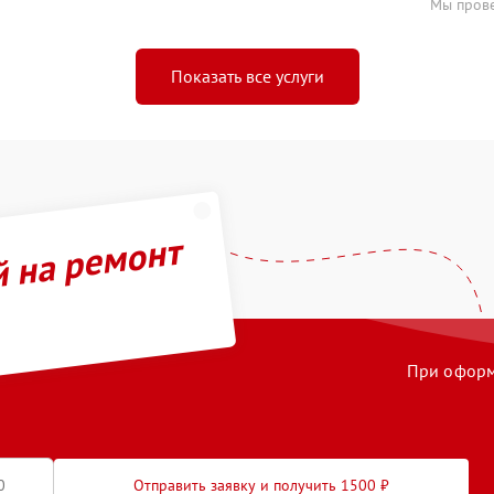
Мы прове
Показать все услуги
й на ремонт
При оформл
Отправить заявку и получить 1500 ₽