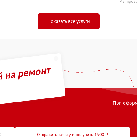
Мы прове
Показать все услуги
й на ремонт
При оформл
Отправить заявку и получить 1500 ₽