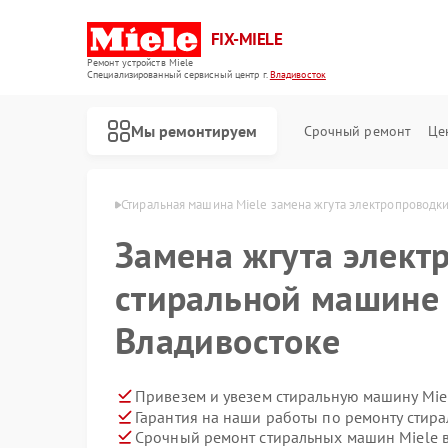
FIX-MIELE
Ремонт устройств Miele
Специализированный cервисный центр г.
Владивосток
Мы ремонтируем
Срочный ремонт
Це
ele в Владивостоке
Стиральная машина Miele замена жгута электропроводк
Замена жгута элект
стиральной машине 
Владивостоке
Привезем и увезем стиральную машину Mie
Гарантия на наши работы по ремонту стир
Срочный ремонт стиральных машин Miele в
Ремонт роботов-пылесосов Miele
Ремонт посудомоечных машин Miele
Ремонт варочных панелей Miele
Ремонт духовых шкафов Miele
Ремонт микроволновых печей Miele
Ремонт парогенераторов Miele
Ремонт гладильных систем Miele
Ремонт вертикальных пылесосов Miele
Ремонт сушильных машин Miele