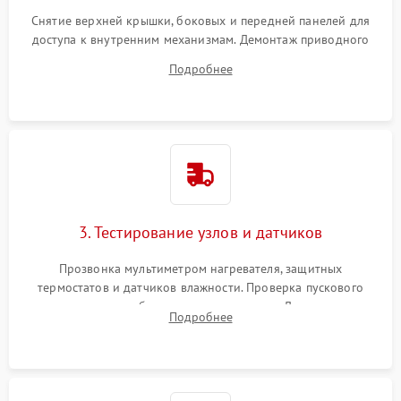
Снятие верхней крышки, боковых и передней панелей для
доступа к внутренним механизмам. Демонтаж приводного
ремня, панели управления и защитных кожухов.
Подробнее
Обеспечение свободного доступа к ТЭНу, компрессору,
двигателю и дренажной помпе.
3. Тестирование узлов и датчиков
Прозвонка мультиметром нагревателя, защитных
термостатов и датчиков влажности. Проверка пускового
конденсатора, обмоток мотора и помпы. Для машин с
Подробнее
тепловым насосом — диагностика работы компрессора и
оценка циркуляции хладагента.