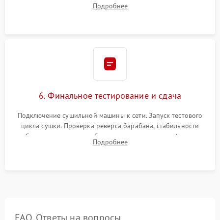
фиксация всех узлов, подключение клемм и шлейфов к
Подробнее
модулю управления. Монтаж корпусных панелей, люка и
верхней крышки устройства.
6. Финальное тестирование и сдача
Подключение сушильной машины к сети. Запуск тестового
цикла сушки. Проверка реверса барабана, стабильности
набора температуры, работы дренажного насоса (откачка
Подробнее
конденсата) и отсутствия посторонних скрипов, стуков или
вибраций.
FAQ. Ответы на вопросы