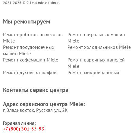
2021-2026 © СЦ vld.miele-fixim.ru
Мы ремонтируем
Ремонт роботов-пылесосов
Ремонт стиральных машин
Miele
Miele
Ремонт посудомоечных
Ремонт холодильников Miele
машин Miele
Ремонт кофемашин Miele
Ремонт варочных панелей
Miele
Ремонт духовых шкафов
Ремонт микроволновых
Miele
печей Miele
Ремонт парогенераторов
Ремонт вытяжек Miele
Контакты сервис центра
Miele
Ремонт гладильных систем
Ремонт вертикальных
Адрес сервисного центра Miele:
Miele
пылесосов Miele
г. Владивосток, Русская ул., 2К
Горячая линия:
+7 (800) 301-55-83