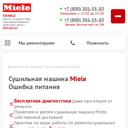
+7 (800) 301-55-83
Ежедневно, с 10:00 до 20:00
FIX-MIELE
+7 (800) 301-55-83
Ремонт устройств Miele
Специализированный
Звонок бесплатный по РФ
cервисный центр г.
Владивосток
Мы ремонтируем
Позвонить
стоке
Сушильная машина Miele ошибка питания
Сушильная машина
Miele
Ошибка питания
Бесплатная диагностика
даже при отказе от
ремонта
Привезем и увезем сушильную машину Miele
собственной доставкой
Ремонт роботов-пылесосов Miele
Ремонт посудомоечных машин Miele
Ремонт гладильных систем Miele
Ремонт вертикальных пылесосов Miele
Ремонт стиральных машин Miele
Ремонт варочных панелей Miele
Ремонт микроволновых печей Miele
Гарантия на наши работы по ремонту сушильных