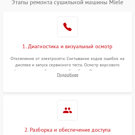
Этапы ремонта сушильной машины Miele
1. Диагностика и визуальный осмотр
Отключение от электросети. Считывание кодов ошибок на
дисплее и запуск сервисного теста. Осмотр ворсового
фильтра, теплообменника и барабана. Опрос клиента о
Подробнее
неисправностях (не сушит, не крутит барабан, сильно шумит
или выдает ошибку).
2. Разборка и обеспечение доступа