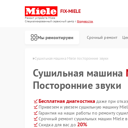
FIX-MIELE
Ремонт устройств Miele
Специализированный cервисный центр г.
Владивосток
Мы ремонтируем
Срочный ремонт
Це
ele в Владивостоке
Сушильная машина Miele посторонние звуки
Сушильная машина
Посторонние звуки
Бесплатная диагностика
даже при отказ
Привезем и увезем сушильную машину Miel
Гарантия на наши работы по ремонту суш
Срочный ремонт сушильных машин Miele в 
20%
Скидка для вас до
Ремонт роботов-пылесосов Miele
Ремонт стиральных машин Miele
Ремонт посудомоечных машин Miele
Ремонт варочных панелей Miele
Ремонт духовых шкафов Miele
Ремонт микроволновых печей Miele
Ремонт парогенераторов Miele
Ремонт гладильных систем Miele
Ремонт вертикальных пылесосов Miele