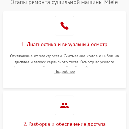
Этапы ремонта сушильной машины Miele
1. Диагностика и визуальный осмотр
Отключение от электросети. Считывание кодов ошибок на
дисплее и запуск сервисного теста. Осмотр ворсового
фильтра, теплообменника и барабана. Опрос клиента о
Подробнее
неисправностях (не сушит, не крутит барабан, сильно шумит
или выдает ошибку).
2. Разборка и обеспечение доступа