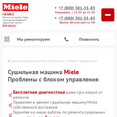
+7 (800) 301-55-83
Ежедневно, с 10:00 до 20:00
FIX-MIELE
+7 (800) 301-55-83
Ремонт устройств Miele
Специализированный
Звонок бесплатный по РФ
cервисный центр г.
Владивосток
Мы ремонтируем
Позвонить
стоке
Сушильная машина Miele проблемы с блоком управления
Сушильная машина
Miele
Проблемы с блоком управления
Бесплатная диагностика
даже при отказе от
ремонта
Привезем и увезем сушильную машину Miele
собственной доставкой
Ремонт роботов-пылесосов Miele
Ремонт посудомоечных машин Miele
Ремонт гладильных систем Miele
Ремонт вертикальных пылесосов Miele
Ремонт стиральных машин Miele
Ремонт варочных панелей Miele
Ремонт микроволновых печей Miele
Гарантия на наши работы по ремонту сушильных