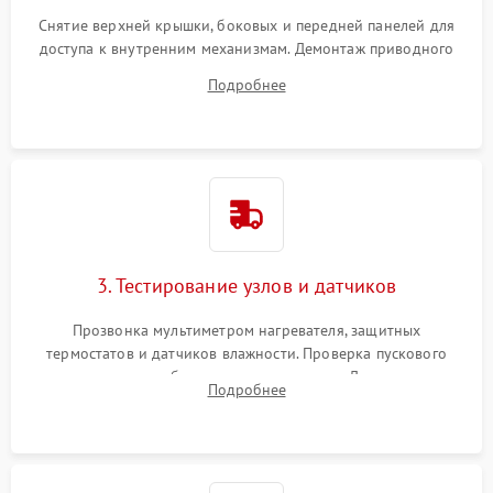
Снятие верхней крышки, боковых и передней панелей для
доступа к внутренним механизмам. Демонтаж приводного
ремня, панели управления и защитных кожухов.
Подробнее
Обеспечение свободного доступа к ТЭНу, компрессору,
двигателю и дренажной помпе.
3. Тестирование узлов и датчиков
Прозвонка мультиметром нагревателя, защитных
термостатов и датчиков влажности. Проверка пускового
конденсатора, обмоток мотора и помпы. Для машин с
Подробнее
тепловым насосом — диагностика работы компрессора и
оценка циркуляции хладагента.