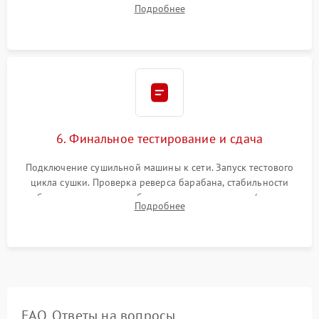
фиксация всех узлов, подключение клемм и шлейфов к
Подробнее
модулю управления. Монтаж корпусных панелей, люка и
верхней крышки устройства.
6. Финальное тестирование и сдача
Подключение сушильной машины к сети. Запуск тестового
цикла сушки. Проверка реверса барабана, стабильности
набора температуры, работы дренажного насоса (откачка
Подробнее
конденсата) и отсутствия посторонних скрипов, стуков или
вибраций.
FAQ. Ответы на вопросы