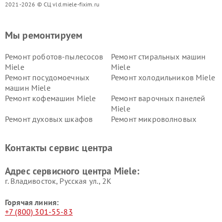
2021-2026 © СЦ vld.miele-fixim.ru
Мы ремонтируем
Ремонт роботов-пылесосов
Ремонт стиральных машин
Miele
Miele
Ремонт посудомоечных
Ремонт холодильников Miele
машин Miele
Ремонт кофемашин Miele
Ремонт варочных панелей
Miele
Ремонт духовых шкафов
Ремонт микроволновых
Miele
печей Miele
Ремонт парогенераторов
Ремонт вытяжек Miele
Контакты сервис центра
Miele
Ремонт гладильных систем
Ремонт вертикальных
Адрес сервисного центра Miele:
Miele
пылесосов Miele
г. Владивосток, Русская ул., 2К
Горячая линия:
+7 (800) 301-55-83