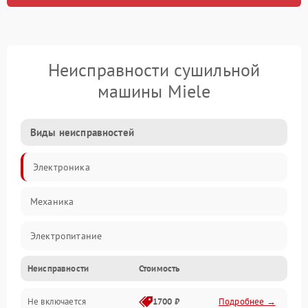
Неисправности сушильной
машины Miele
Виды неисправностей
Электроника
Механика
Электропитание
Неисправности
Стоимость
Нагрев
Не включается
1700 ₽
Подробнее →
Механические повреждения