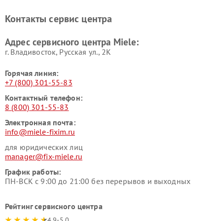
Miele
печей Miele
Ремонт парогенераторов
Ремонт вытяжек Miele
Контакты сервис центра
Miele
Ремонт гладильных систем
Ремонт вертикальных
Адрес сервисного центра Miele:
Miele
пылесосов Miele
г. Владивосток, Русская ул., 2К
Горячая линия:
+7 (800) 301-55-83
Контактный телефон:
8 (800) 301-55-83
Электронная почта:
info@miele-fixim.ru
для юридических лиц
manager@fix-miele.ru
График работы:
ПН-ВСК с 9:00 до 21:00 без перерывов и выходных
Рейтинг сервисного центра
4.9-5.0