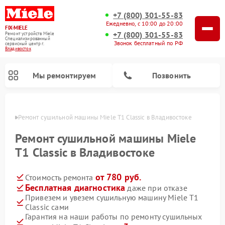
+7 (800) 301-55-83
Ежедневно, с 10:00 до 20:00
FIX-MIELE
+7 (800) 301-55-83
Ремонт устройств Miele
Специализированный
Звонок бесплатный по РФ
cервисный центр г.
Владивосток
Мы ремонтируем
Позвонить
стоке
Ремонт сушильной машины Miele T1 Classic в Владивостоке
Ремонт сушильной машины Miele
T1 Classic в Владивостоке
от 780 руб.
Стоимость ремонта
Бесплатная диагностика
даже при отказе
Привезем и увезем сушильную машину Miele T1
Classic сами
Ремонт роботов-пылесосов Miele
Ремонт посудомоечных машин Miele
Ремонт гладильных систем Miele
Ремонт вертикальных пылесосов Miele
Ремонт стиральных машин Miele
Ремонт варочных панелей Miele
Ремонт микроволновых печей Miele
Гарантия на наши работы по ремонту сушильных