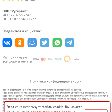
ООО "Русервис"
ИНН 7702633247
ОГРН 1077746335776
Поделиться в соц. сетях:
Мы принимаем
все формы оплаты
Политика конфиденциальности
Вся информация на сайте носит исключительно справочный характер.
Товарные знаки используются исключительно для описания устройств, в отношении которых
сервисные центры vld.miele-fixim.ru предоставляют услуги по ремонту. Услуги оказываются в
неавторизованных сервисных центрах vld.miele-fixim.ru, которые не связаны с
правообладателями товарных знаков или их официальными представителями.
Ремонт осуществляется для устройств, уже введенных в гражданский оборот в соответствии
Этот сайт использует файлы cookie. Вы можете
со статьей 1487 ГК РФ.
Использование товарных знаков не преследует цели индивидуализации услуг или введения