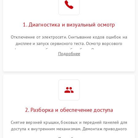
Не завершает программу
1500 ₽
Подробнее →
Зависает программа
1500 ₽
Подробнее →
1. Диагностика и визуальный осмотр
Отключение от электросети. Считывание кодов ошибок на
Ошибка на дисплее
1290 ₽
Подробнее →
дисплее и запуск сервисного теста. Осмотр ворсового
фильтра, теплообменника и барабана. Опрос клиента о
Подробнее
неисправностях (не сушит, не крутит барабан, сильно шумит
или выдает ошибку).
2. Разборка и обеспечение доступа
Снятие верхней крышки, боковых и передней панелей для
доступа к внутренним механизмам. Демонтаж приводного
ремня, панели управления и защитных кожухов.