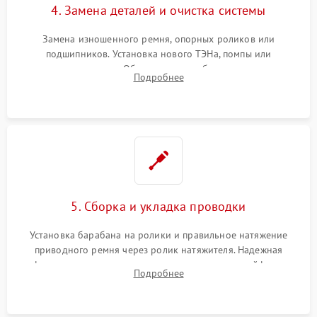
4. Замена деталей и очистка системы
Замена изношенного ремня, опорных роликов или
подшипников. Установка нового ТЭНа, помпы или
термодатчиков. Обязательная глубокая очистка
Подробнее
конденсатора, крыльчатки вентилятора и воздуховодов от
ворса. Восстановление платы управления.
5. Сборка и укладка проводки
Установка барабана на ролики и правильное натяжение
приводного ремня через ролик натяжителя. Надежная
фиксация всех узлов, подключение клемм и шлейфов к
Подробнее
модулю управления. Монтаж корпусных панелей, люка и
верхней крышки устройства.