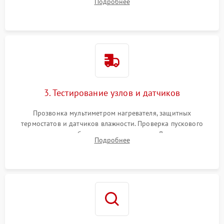
Подробнее
Обеспечение свободного доступа к ТЭНу, компрессору,
двигателю и дренажной помпе.
3. Тестирование узлов и датчиков
Прозвонка мультиметром нагревателя, защитных
термостатов и датчиков влажности. Проверка пускового
конденсатора, обмоток мотора и помпы. Для машин с
Подробнее
тепловым насосом — диагностика работы компрессора и
оценка циркуляции хладагента.