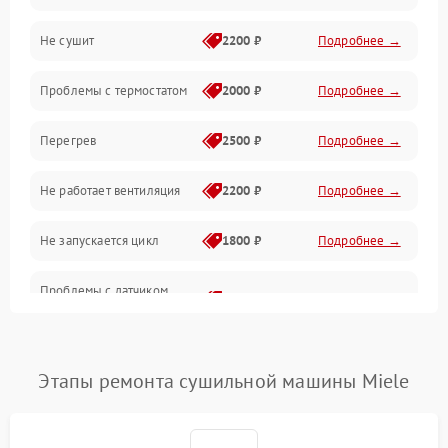
Не сушит
2200 ₽
Подробнее →
Оптика
Проблемы с термостатом
2000 ₽
Подробнее →
Программное обеспечение
Перегрев
2500 ₽
Подробнее →
Датчики
Не работает вентиляция
2200 ₽
Подробнее →
Безопасность
Не запускается цикл
1800 ₽
Подробнее →
Проблемы с датчиком
2500 ₽
Подробнее →
влажности
Не работает нагреватель
2500 ₽
Подробнее →
Этапы ремонта сушильной машины Miele
Проблемы с блоком
1800 ₽
Подробнее →
управления