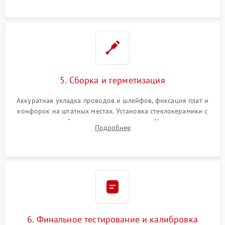
проводки.
5. Сборка и герметизация
Аккуратная укладка проводов и шлейфов, фиксация плат и
конфорок на штатных местах. Установка стеклокерамики с
проверкой равномерности зазоров. Нанесение
Подробнее
термостойкого герметика или укладка уплотнительной
ленты по контуру.
6. Финальное тестирование и калибровка