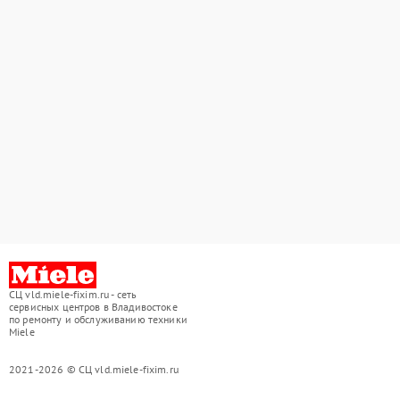
СЦ vld.miele-fixim.ru - сеть
сервисных центров в Владивостоке
по ремонту и обслуживанию техники
Miele
2021-2026 © СЦ vld.miele-fixim.ru