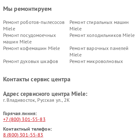
Мы ремонтируем
Ремонт роботов-пылесосов
Ремонт стиральных машин
Miele
Miele
Ремонт посудомоечных
Ремонт холодильников Miele
машин Miele
Ремонт кофемашин Miele
Ремонт варочных панелей
Miele
Ремонт духовых шкафов
Ремонт микроволновых
Miele
печей Miele
Ремонт парогенераторов
Ремонт вытяжек Miele
Контакты сервис центра
Miele
Ремонт гладильных систем
Ремонт вертикальных
Адрес сервисного центра Miele:
Miele
пылесосов Miele
г. Владивосток, Русская ул., 2К
Горячая линия:
+7 (800) 301-55-83
Контактный телефон:
8 (800) 301-55-83