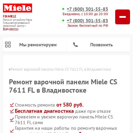
+7 (800) 301-55-83
Ежедневно, с 10:00 до 20:00
FIX-MIELE
+7 (800) 301-55-83
Ремонт устройств Miele
Специализированный
Звонок бесплатный по РФ
cервисный центр г.
Владивосток
Мы ремонтируем
Позвонить
стоке
Ремонт варочной панели Miele CS 7611 FL в Владивостоке
Ремонт варочной панели Miele CS
7611 FL в Владивостоке
от 580 руб.
Стоимость ремонта
Бесплатная диагностика
даже при отказе
Привезем и увезем варочную панель Miele CS
7611 FL сами
Ремонт вертикальных пылесосов Miele
Ремонт роботов-пылесосов Miele
Ремонт посудомоечных машин Miele
Ремонт микроволновых печей Miele
Ремонт стиральных машин Miele
Ремонт гладильных систем Miele
Ремонт сушильных машин Miele
Гарантия на наши работы по ремонту варочных