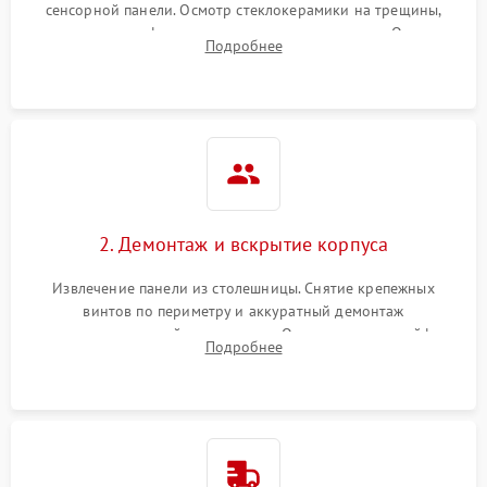
сенсорной панели. Осмотр стеклокерамики на трещины,
проверка конфорок на равномерность нагрева. Опрос
Подробнее
клиента о симптомах (не включается, не видит посуду,
щелкает).
2. Демонтаж и вскрытие корпуса
Извлечение панели из столешницы. Снятие крепежных
винтов по периметру и аккуратный демонтаж
стеклокерамической поверхности. Отсоединение шлейфов
Подробнее
сенсорного блока для доступа к силовым платам, катушкам
или ТЭНам.