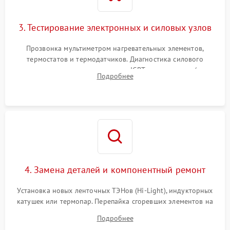
3. Тестирование электронных и силовых узлов
Прозвонка мультиметром нагревательных элементов,
термостатов и термодатчиков. Диагностика силового
модуля, реле, диодных мостов и IGBT-транзисторов (для
Подробнее
индукции). Проверка кранов и газ-контроля (для газовых
панелей).
4. Замена деталей и компонентный ремонт
Установка новых ленточных ТЭНов (Hi-Light), индукторных
катушек или термопар. Перепайка сгоревших элементов на
плате управления, восстановление токопроводящих
Подробнее
дорожек. Очистка контактов и замена поврежденной