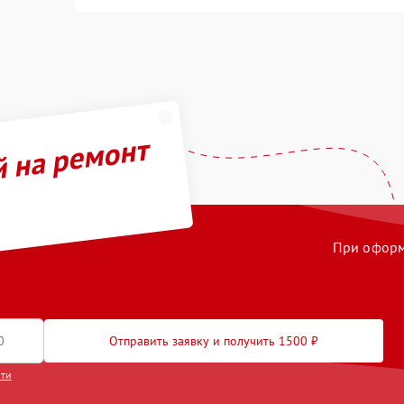
й на ремонт
При оформл
Отправить заявку и получить 1500 ₽
сти