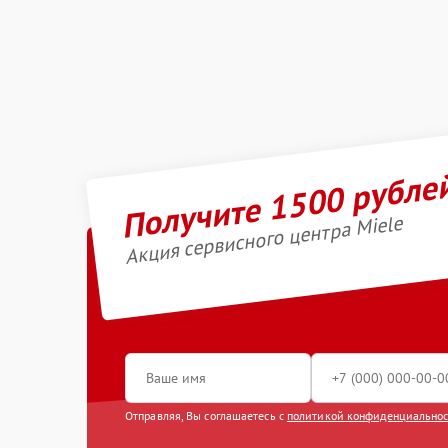
Получите 1500 рубле
Акция сервисного центра Miele
Отправляя, Вы соглашаетесь с
политикой конфиденциально