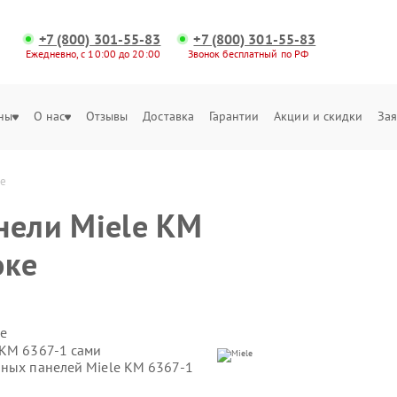
+7 (800) 301-55-83
+7 (800) 301-55-83
Ежедневно, с 10:00 до 20:00
Звонок бесплатный по РФ
ны
О нас
Отзывы
Доставка
Гарантии
Акции и скидки
Зая
ке
нели Miele KM
оке
е
 KM 6367-1 сами
чных панелей Miele KM 6367-1