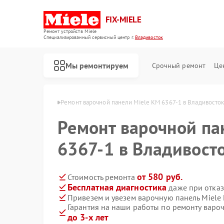
FIX-MIELE
Ремонт устройств Miele
Специализированный cервисный центр г.
Владивосток
Мы ремонтируем
Срочный ремонт
Це
iele в Владивостоке
Ремонт варочной панели Miele KM 6367-1 в Владивосто
Ремонт варочной па
6367-1 в Владивост
от 580 руб.
Стоимость ремонта
Бесплатная диагностика
даже при отказ
Привезем и увезем варочную панель Miele
Гарантия на наши работы по ремонту варо
до 3-х лет
Ремонт роботов-пылесосов Miele
Ремонт стиральных машин Miele
Ремонт посудомоечных машин Miele
Ремонт духовых шкафов Miele
Ремонт микроволновых печей Miele
Ремонт парогенераторов Miele
Ремонт гладильных систем Miele
Ремонт вертикальных пылесосов Miele
Ремонт сушильных машин Miele