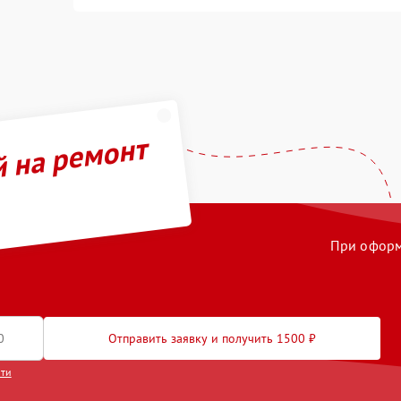
й на ремонт
При оформл
Отправить заявку и получить 1500 ₽
сти