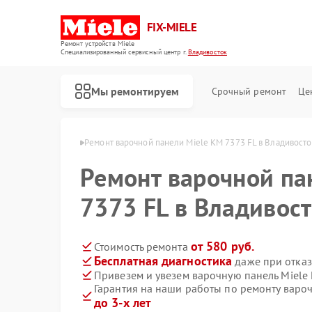
FIX-MIELE
Ремонт устройств Miele
Специализированный cервисный центр г.
Владивосток
Мы ремонтируем
Срочный ремонт
Це
iele в Владивостоке
Ремонт варочной панели Miele KM 7373 FL в Владивосто
Ремонт варочной па
7373 FL в Владивос
от 580 руб.
Стоимость ремонта
Бесплатная диагностика
даже при отказ
Привезем и увезем варочную панель Miele
Гарантия на наши работы по ремонту варо
до 3-х лет
Ремонт роботов-пылесосов Miele
Ремонт стиральных машин Miele
Ремонт посудомоечных машин Miele
Ремонт духовых шкафов Miele
Ремонт микроволновых печей Miele
Ремонт парогенераторов Miele
Ремонт гладильных систем Miele
Ремонт вертикальных пылесосов Miele
Ремонт сушильных машин Miele