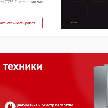
M 7373 FL в течении часа
нать стоимость работ
 техники
Диагностика и осмотр бесплатно