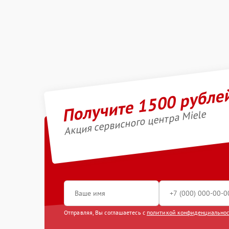
Получите 1500 рубле
Акция сервисного центра Miele
Отправляя, Вы соглашаетесь с
политикой конфиденциально