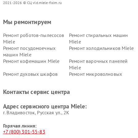
2021-2026 © СЦ vld.miele-fixim.ru
Мы ремонтируем
Ремонт роботов-пылесосов
Ремонт стиральных машин
Miele
Miele
Ремонт посудомоечных
Ремонт холодильников Miele
машин Miele
Ремонт кофемашин Miele
Ремонт варочных панелей
Miele
Ремонт духовых шкафов
Ремонт микроволновых
Miele
печей Miele
Ремонт парогенераторов
Ремонт вытяжек Miele
Контакты сервис центра
Miele
Ремонт гладильных систем
Ремонт вертикальных
Адрес сервисного центра Miele:
Miele
пылесосов Miele
г. Владивосток, Русская ул., 2К
Горячая линия:
+7 (800) 301-55-83