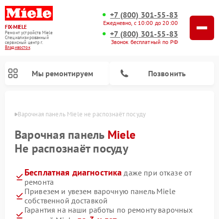
+7 (800) 301-55-83
Ежедневно, с 10:00 до 20:00
FIX-MIELE
+7 (800) 301-55-83
Ремонт устройств Miele
Специализированный
Звонок бесплатный по РФ
cервисный центр г.
Владивосток
Мы ремонтируем
Позвонить
стоке
Варочная панель Miele не распознаёт посуду
Варочная панель
Miele
Не распознаёт посуду
Бесплатная диагностика
даже при отказе от
ремонта
Привезем и увезем варочную панель Miele
собственной доставкой
Ремонт вертикальных пылесосов Miele
Ремонт роботов-пылесосов Miele
Ремонт посудомоечных машин Miele
Ремонт микроволновых печей Miele
Ремонт стиральных машин Miele
Ремонт гладильных систем Miele
Ремонт сушильных машин Miele
Гарантия на наши работы по ремонту варочных