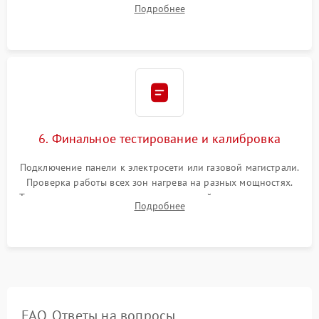
проверкой равномерности зазоров. Нанесение
Подробнее
термостойкого герметика или укладка уплотнительной
ленты по контуру.
6. Финальное тестирование и калибровка
Подключение панели к электросети или газовой магистрали.
Проверка работы всех зон нагрева на разных мощностях.
Тестирование сенсорного управления, таймера, индикаторов
Подробнее
остаточного тепла и систем защиты от перегрева.
FAQ. Ответы на вопросы