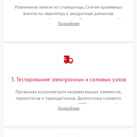
Извлечение панели из столешницы. Снятие крепежных
винтов по периметру и аккуратный демонтаж
стеклокерамической поверхности. Отсоединение шлейфов
Подробнее
сенсорного блока для доступа к силовым платам, катушкам
или ТЭНам.
3. Тестирование электронных и силовых узлов
Прозвонка мультиметром нагревательных элементов,
термостатов и термодатчиков. Диагностика силового
модуля, реле, диодных мостов и IGBT-транзисторов (для
Подробнее
индукции). Проверка кранов и газ-контроля (для газовых
панелей).