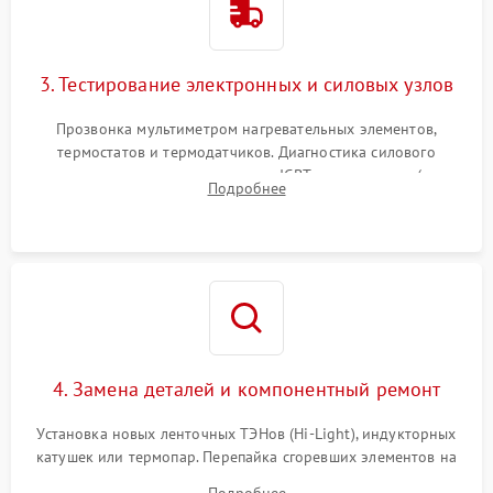
3. Тестирование электронных и силовых узлов
Прозвонка мультиметром нагревательных элементов,
термостатов и термодатчиков. Диагностика силового
модуля, реле, диодных мостов и IGBT-транзисторов (для
Подробнее
индукции). Проверка кранов и газ-контроля (для газовых
панелей).
4. Замена деталей и компонентный ремонт
Установка новых ленточных ТЭНов (Hi-Light), индукторных
катушек или термопар. Перепайка сгоревших элементов на
плате управления, восстановление токопроводящих