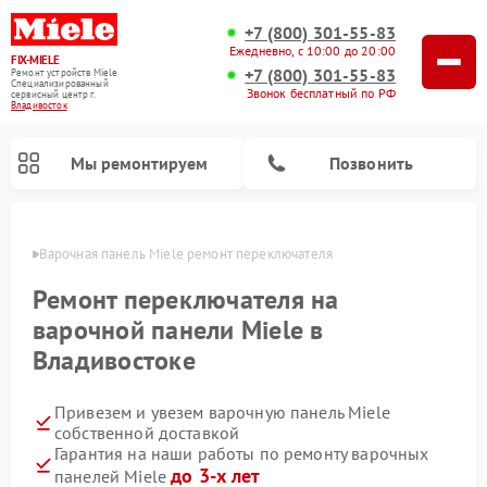
+7 (800) 301-55-83
Ежедневно, с 10:00 до 20:00
FIX-MIELE
+7 (800) 301-55-83
Ремонт устройств Miele
Специализированный
Звонок бесплатный по РФ
cервисный центр г.
Владивосток
Мы ремонтируем
Позвонить
стоке
Варочная панель Miele ремонт переключателя
Ремонт переключателя на
варочной панели Miele в
Владивостоке
Привезем и увезем варочную панель Miele
собственной доставкой
Гарантия на наши работы по ремонту варочных
Ремонт вертикальных пылесосов Miele
Ремонт роботов-пылесосов Miele
Ремонт посудомоечных машин Miele
Ремонт микроволновых печей Miele
Ремонт стиральных машин Miele
Ремонт гладильных систем Miele
Ремонт сушильных машин Miele
до 3-х лет
панелей Miele