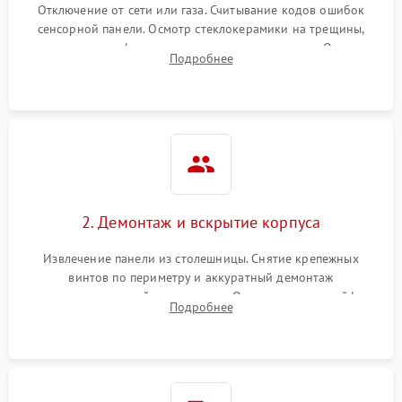
Отключение от сети или газа. Считывание кодов ошибок
сенсорной панели. Осмотр стеклокерамики на трещины,
проверка конфорок на равномерность нагрева. Опрос
Подробнее
клиента о симптомах (не включается, не видит посуду,
щелкает).
2. Демонтаж и вскрытие корпуса
Извлечение панели из столешницы. Снятие крепежных
винтов по периметру и аккуратный демонтаж
стеклокерамической поверхности. Отсоединение шлейфов
Подробнее
сенсорного блока для доступа к силовым платам, катушкам
или ТЭНам.