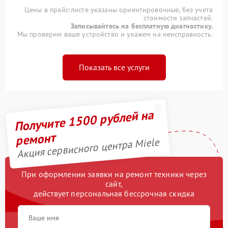
Цены в прайс-листе указаны ориентировочные, без учета
стоимости запчастей.
Записывайтесь на бесплатную диагностику.
Мы проверим ваше устройство и укажем на неисправность.
Показать все услуги
Получите 1500 рублей на
ремонт
Акция сервисного центра Miele
При оформлении заявки на ремонт техники через
сайт,
действует персональная бессрочная скидка