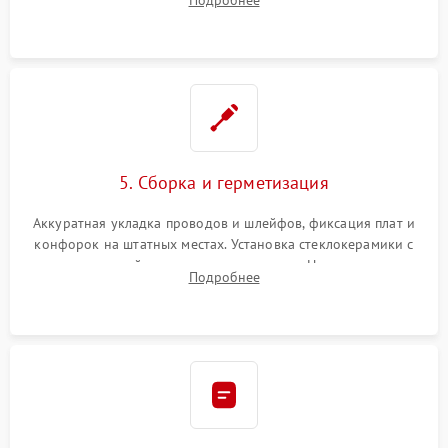
Подробнее
дорожек. Очистка контактов и замена поврежденной
проводки.
5. Сборка и герметизация
Аккуратная укладка проводов и шлейфов, фиксация плат и
конфорок на штатных местах. Установка стеклокерамики с
проверкой равномерности зазоров. Нанесение
Подробнее
термостойкого герметика или укладка уплотнительной
ленты по контуру.