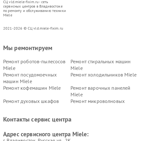
СЦ vld.miele-fixim.ru - сеть
сервисных центров в Владивостоке
по ремонту и обслуживанию техники
Miele
2021-2026 © СЦ vld.miele-fixim.ru
Мы ремонтируем
Ремонт роботов-пылесосов
Ремонт стиральных машин
Miele
Miele
Ремонт посудомоечных
Ремонт холодильников Miele
машин Miele
Ремонт кофемашин Miele
Ремонт варочных панелей
Miele
Ремонт духовых шкафов
Ремонт микроволновых
Miele
печей Miele
Ремонт парогенераторов
Ремонт вытяжек Miele
Контакты сервис центра
Miele
Ремонт гладильных систем
Ремонт вертикальных
Адрес сервисного центра Miele:
Miele
пылесосов Miele
г. Владивосток, Русская ул., 2К