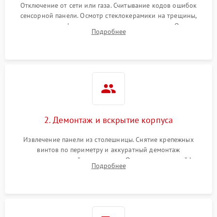
Отключение от сети или газа. Считывание кодов ошибок
сенсорной панели. Осмотр стеклокерамики на трещины,
проверка конфорок на равномерность нагрева. Опрос
Подробнее
клиента о симптомах (не включается, не видит посуду,
щелкает).
2. Демонтаж и вскрытие корпуса
Извлечение панели из столешницы. Снятие крепежных
винтов по периметру и аккуратный демонтаж
стеклокерамической поверхности. Отсоединение шлейфов
Подробнее
сенсорного блока для доступа к силовым платам, катушкам
или ТЭНам.