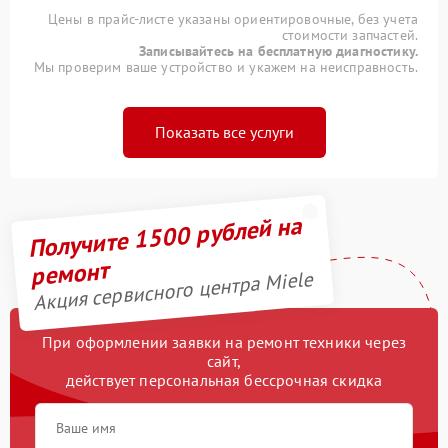
Цены в прайс-листе указаны ориентировочные, без учета
стоимости запчастей.
Записывайтесь на бесплатную диагностику.
Мы проверим ваше устройство и укажем на неисправность.
Показать все услуги
Получите 1500 рублей на
ремонт
Акция сервисного центра Miele
При оформлении заявки на ремонт техники через
сайт,
действует персональная бессрочная скидка