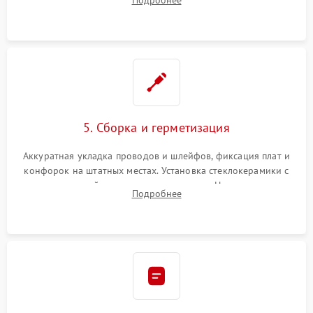
Подробнее
дорожек. Очистка контактов и замена поврежденной
проводки.
5. Сборка и герметизация
Аккуратная укладка проводов и шлейфов, фиксация плат и
конфорок на штатных местах. Установка стеклокерамики с
проверкой равномерности зазоров. Нанесение
Подробнее
термостойкого герметика или укладка уплотнительной
ленты по контуру.