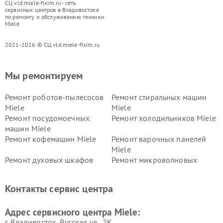
СЦ vld.miele-fixim.ru - сеть
сервисных центров в Владивостоке
по ремонту и обслуживанию техники
Miele
2021-2026 © СЦ vld.miele-fixim.ru
Мы ремонтируем
Ремонт роботов-пылесосов
Ремонт стиральных машин
Miele
Miele
Ремонт посудомоечных
Ремонт холодильников Miele
машин Miele
Ремонт кофемашин Miele
Ремонт варочных панелей
Miele
Ремонт духовых шкафов
Ремонт микроволновых
Miele
печей Miele
Ремонт парогенераторов
Ремонт вытяжек Miele
Контакты сервис центра
Miele
Ремонт гладильных систем
Ремонт вертикальных
Адрес сервисного центра Miele:
Miele
пылесосов Miele
г. Владивосток, Русская ул., 2К