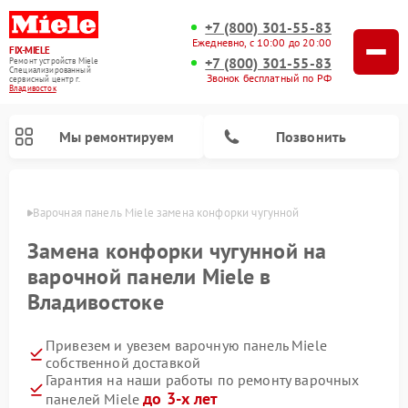
+7 (800) 301-55-83
Ежедневно, с 10:00 до 20:00
FIX-MIELE
+7 (800) 301-55-83
Ремонт устройств Miele
Специализированный
Звонок бесплатный по РФ
cервисный центр г.
Владивосток
Мы ремонтируем
Позвонить
стоке
Варочная панель Miele замена конфорки чугунной
Замена конфорки чугунной на
варочной панели Miele в
Владивостоке
Привезем и увезем варочную панель Miele
собственной доставкой
Гарантия на наши работы по ремонту варочных
Ремонт вертикальных пылесосов Miele
Ремонт роботов-пылесосов Miele
Ремонт посудомоечных машин Miele
Ремонт микроволновых печей Miele
Ремонт стиральных машин Miele
Ремонт гладильных систем Miele
Ремонт сушильных машин Miele
до 3-х лет
панелей Miele