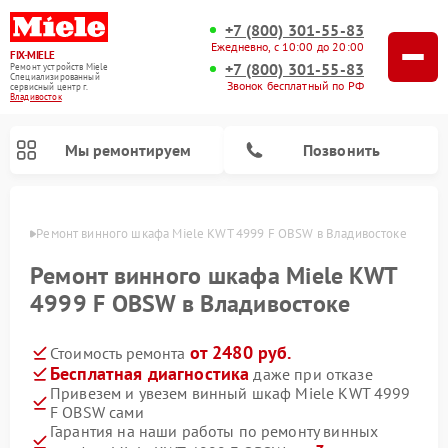
+7 (800) 301-55-83
Ежедневно, с 10:00 до 20:00
FIX-MIELE
+7 (800) 301-55-83
Ремонт устройств Miele
Специализированный
Звонок бесплатный по РФ
cервисный центр г.
Владивосток
Мы ремонтируем
Позвонить
стоке
Ремонт винного шкафа Miele KWT 4999 F OBSW в Владивостоке
Ремонт винного шкафа Miele KWT
4999 F OBSW в Владивостоке
от 2480 руб.
Стоимость ремонта
Бесплатная диагностика
даже при отказе
Привезем и увезем винный шкаф Miele KWT 4999
F OBSW сами
Ремонт роботов-пылесосов Miele
Ремонт посудомоечных машин Miele
Ремонт гладильных систем Miele
Ремонт сушильных машин Miele
Ремонт вертикальных пылесосов Miele
Ремонт стиральных машин Miele
Ремонт варочных панелей Miele
Ремонт микроволновых печей Miele
Гарантия на наши работы по ремонту винных