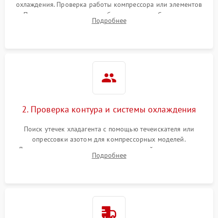
охлаждения. Проверка работы компрессора или элементов
Пельтье, оценка уровня вибрации и шума. Считывание
Подробнее
ошибок с модуля управления.
2. Проверка контура и системы охлаждения
Поиск утечек хладагента с помощью течеискателя или
опрессовки азотом для компрессорных моделей.
Диагностика термоэлектрических модулей, радиаторов и
Подробнее
кулеров на предмет перегрева или выхода из строя.