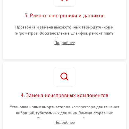
3. Ремонт электроники и датчиков
Прозвонка и замена высокоточных термодатчиков и
гигрометров. Восстановление шлейфов, ремонт платы
управления, отвечающей за поддержание микроклимата.
Подробнее
Проверка систем защиты от УФ-излучения и подсветки.
4. Замена неисправных компонентов
Установка новых амортизаторов компрессора для гашения
вибраций, губительных для вина. Замена сгоревших
элементов Пельтье, вентиляторов обдува, угольных
Подробнее
фильтров или поврежденных уплотнителей дверцы.