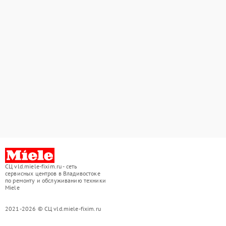
СЦ vld.miele-fixim.ru - сеть
сервисных центров в Владивостоке
по ремонту и обслуживанию техники
Miele
2021-2026 © СЦ vld.miele-fixim.ru