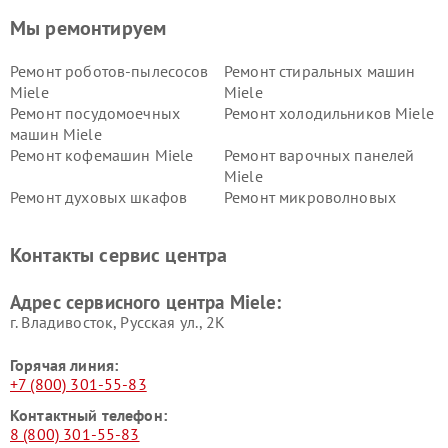
Мы ремонтируем
Ремонт роботов-пылесосов
Ремонт стиральных машин
Miele
Miele
Ремонт посудомоечных
Ремонт холодильников Miele
машин Miele
Ремонт кофемашин Miele
Ремонт варочных панелей
Miele
Ремонт духовых шкафов
Ремонт микроволновых
Miele
печей Miele
Ремонт парогенераторов
Ремонт вытяжек Miele
Контакты сервис центра
Miele
Ремонт гладильных систем
Ремонт вертикальных
Адрес сервисного центра Miele:
Miele
пылесосов Miele
г. Владивосток, Русская ул., 2К
Горячая линия:
+7 (800) 301-55-83
Контактный телефон:
8 (800) 301-55-83