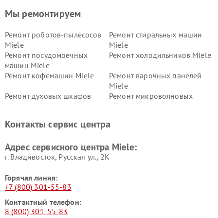
Мы ремонтируем
Ремонт роботов-пылесосов
Ремонт стиральных машин
Miele
Miele
Ремонт посудомоечных
Ремонт холодильников Miele
машин Miele
Ремонт кофемашин Miele
Ремонт варочных панелей
Miele
Ремонт духовых шкафов
Ремонт микроволновых
Miele
печей Miele
Ремонт парогенераторов
Ремонт вытяжек Miele
Контакты сервис центра
Miele
Ремонт гладильных систем
Ремонт вертикальных
Адрес сервисного центра Miele:
Miele
пылесосов Miele
г. Владивосток, Русская ул., 2К
Горячая линия:
+7 (800) 301-55-83
Контактный телефон:
8 (800) 301-55-83