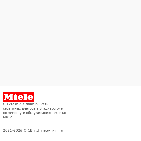
СЦ vld.miele-fixim.ru - сеть
сервисных центров в Владивостоке
по ремонту и обслуживанию техники
Miele
2021-2026 © СЦ vld.miele-fixim.ru