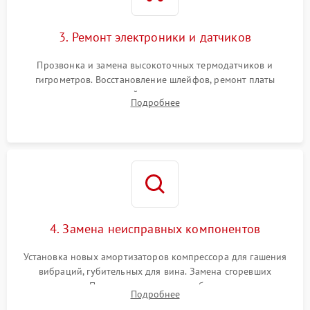
3. Ремонт электроники и датчиков
Прозвонка и замена высокоточных термодатчиков и
гигрометров. Восстановление шлейфов, ремонт платы
управления, отвечающей за поддержание микроклимата.
Подробнее
Проверка систем защиты от УФ-излучения и подсветки.
4. Замена неисправных компонентов
Установка новых амортизаторов компрессора для гашения
вибраций, губительных для вина. Замена сгоревших
элементов Пельтье, вентиляторов обдува, угольных
Подробнее
фильтров или поврежденных уплотнителей дверцы.