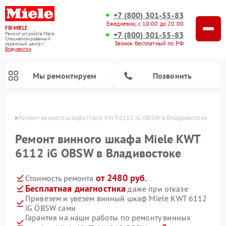
+7 (800) 301-55-83
Ежедневно, с 10:00 до 20:00
FIX-MIELE
+7 (800) 301-55-83
Ремонт устройств Miele
Специализированный
Звонок бесплатный по РФ
cервисный центр г.
Владивосток
Мы ремонтируем
Позвонить
стоке
Ремонт винного шкафа Miele KWT 6112 iG OBSW в Владивостоке
Ремонт винного шкафа Miele KWT
6112 iG OBSW в Владивостоке
от 2480 руб.
Стоимость ремонта
Бесплатная диагностика
даже при отказе
Привезем и увезем винный шкаф Miele KWT 6112
iG OBSW сами
Ремонт роботов-пылесосов Miele
Ремонт посудомоечных машин Miele
Ремонт гладильных систем Miele
Ремонт сушильных машин Miele
Ремонт вертикальных пылесосов Miele
Ремонт стиральных машин Miele
Ремонт варочных панелей Miele
Ремонт микроволновых печей Miele
Гарантия на наши работы по ремонту винных