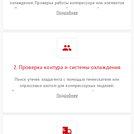
охлаждения. Проверка работы компрессора или элементов
Пельтье, оценка уровня вибрации и шума. Считывание
Подробнее
ошибок с модуля управления.
2. Проверка контура и системы охлаждения
Поиск утечек хладагента с помощью течеискателя или
опрессовки азотом для компрессорных моделей.
Диагностика термоэлектрических модулей, радиаторов и
Подробнее
кулеров на предмет перегрева или выхода из строя.