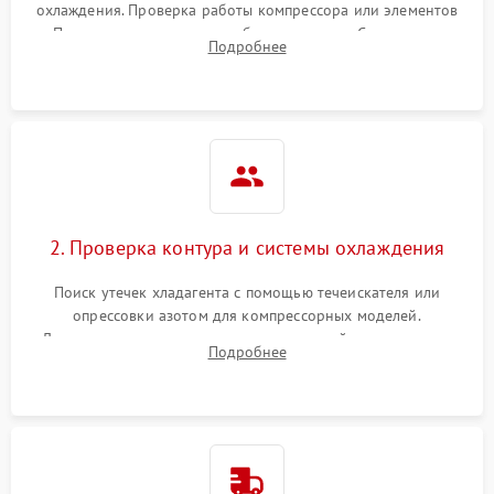
охлаждения. Проверка работы компрессора или элементов
Пельтье, оценка уровня вибрации и шума. Считывание
Подробнее
ошибок с модуля управления.
2. Проверка контура и системы охлаждения
Поиск утечек хладагента с помощью течеискателя или
опрессовки азотом для компрессорных моделей.
Диагностика термоэлектрических модулей, радиаторов и
Подробнее
кулеров на предмет перегрева или выхода из строя.