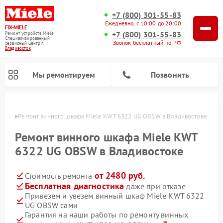
+7 (800) 301-55-83
Ежедневно, с 10:00 до 20:00
FIX-MIELE
+7 (800) 301-55-83
Ремонт устройств Miele
Специализированный
Звонок бесплатный по РФ
cервисный центр г.
Владивосток
Мы ремонтируем
Позвонить
стоке
Ремонт винного шкафа Miele KWT 6322 UG OBSW в Владивостоке
Ремонт винного шкафа Miele KWT
6322 UG OBSW в Владивостоке
от 2480 руб.
Стоимость ремонта
Бесплатная диагностика
даже при отказе
Привезем и увезем винный шкаф Miele KWT 6322
UG OBSW сами
Ремонт роботов-пылесосов Miele
Ремонт посудомоечных машин Miele
Ремонт гладильных систем Miele
Ремонт сушильных машин Miele
Ремонт вертикальных пылесосов Miele
Ремонт стиральных машин Miele
Ремонт варочных панелей Miele
Ремонт микроволновых печей Miele
Гарантия на наши работы по ремонту винных