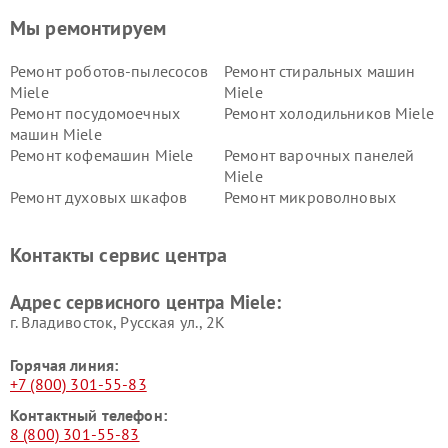
Мы ремонтируем
Ремонт роботов-пылесосов
Ремонт стиральных машин
Miele
Miele
Ремонт посудомоечных
Ремонт холодильников Miele
машин Miele
Ремонт кофемашин Miele
Ремонт варочных панелей
Miele
Ремонт духовых шкафов
Ремонт микроволновых
Miele
печей Miele
Ремонт парогенераторов
Ремонт вытяжек Miele
Контакты сервис центра
Miele
Ремонт гладильных систем
Ремонт вертикальных
Адрес сервисного центра Miele:
Miele
пылесосов Miele
г. Владивосток, Русская ул., 2К
Горячая линия:
+7 (800) 301-55-83
Контактный телефон:
8 (800) 301-55-83