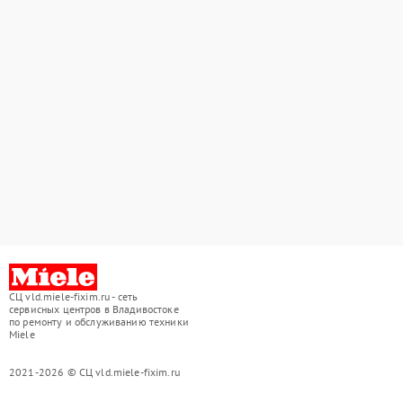
СЦ vld.miele-fixim.ru - сеть
сервисных центров в Владивостоке
по ремонту и обслуживанию техники
Miele
2021-2026 © СЦ vld.miele-fixim.ru