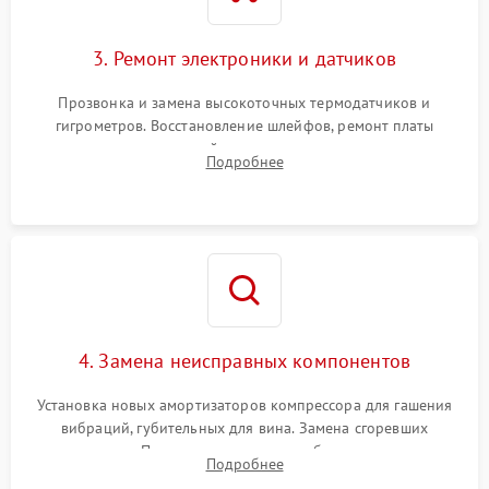
3. Ремонт электроники и датчиков
Прозвонка и замена высокоточных термодатчиков и
гигрометров. Восстановление шлейфов, ремонт платы
управления, отвечающей за поддержание микроклимата.
Подробнее
Проверка систем защиты от УФ-излучения и подсветки.
4. Замена неисправных компонентов
Установка новых амортизаторов компрессора для гашения
вибраций, губительных для вина. Замена сгоревших
элементов Пельтье, вентиляторов обдува, угольных
Подробнее
фильтров или поврежденных уплотнителей дверцы.