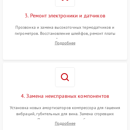
3. Ремонт электроники и датчиков
Прозвонка и замена высокоточных термодатчиков и
гигрометров. Восстановление шлейфов, ремонт платы
управления, отвечающей за поддержание микроклимата.
Подробнее
Проверка систем защиты от УФ-излучения и подсветки.
4. Замена неисправных компонентов
Установка новых амортизаторов компрессора для гашения
вибраций, губительных для вина. Замена сгоревших
элементов Пельтье, вентиляторов обдува, угольных
Подробнее
фильтров или поврежденных уплотнителей дверцы.