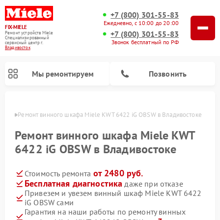
+7 (800) 301-55-83
Ежедневно, с 10:00 до 20:00
FIX-MIELE
+7 (800) 301-55-83
Ремонт устройств Miele
Специализированный
Звонок бесплатный по РФ
cервисный центр г.
Владивосток
Мы ремонтируем
Позвонить
стоке
Ремонт винного шкафа Miele KWT 6422 iG OBSW в Владивостоке
Ремонт винного шкафа Miele KWT
6422 iG OBSW в Владивостоке
от 2480 руб.
Стоимость ремонта
Бесплатная диагностика
даже при отказе
Привезем и увезем винный шкаф Miele KWT 6422
iG OBSW сами
Ремонт роботов-пылесосов Miele
Ремонт посудомоечных машин Miele
Ремонт гладильных систем Miele
Ремонт сушильных машин Miele
Ремонт вертикальных пылесосов Miele
Ремонт стиральных машин Miele
Ремонт варочных панелей Miele
Ремонт микроволновых печей Miele
Гарантия на наши работы по ремонту винных