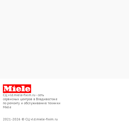
СЦ vld.miele-fixim.ru - сеть
сервисных центров в Владивостоке
по ремонту и обслуживанию техники
Miele
2021-2026 © СЦ vld.miele-fixim.ru