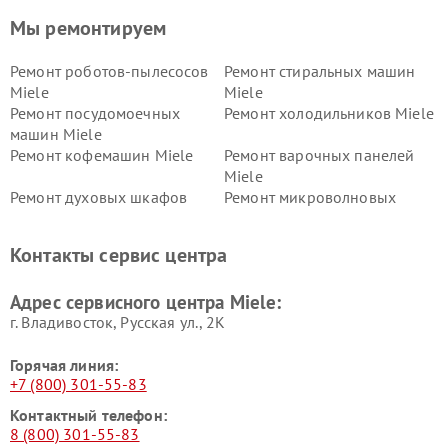
Мы ремонтируем
Ремонт роботов-пылесосов
Ремонт стиральных машин
Miele
Miele
Ремонт посудомоечных
Ремонт холодильников Miele
машин Miele
Ремонт кофемашин Miele
Ремонт варочных панелей
Miele
Ремонт духовых шкафов
Ремонт микроволновых
Miele
печей Miele
Ремонт парогенераторов
Ремонт вытяжек Miele
Контакты сервис центра
Miele
Ремонт гладильных систем
Ремонт вертикальных
Адрес сервисного центра Miele:
Miele
пылесосов Miele
г. Владивосток, Русская ул., 2К
Горячая линия:
+7 (800) 301-55-83
Контактный телефон:
8 (800) 301-55-83