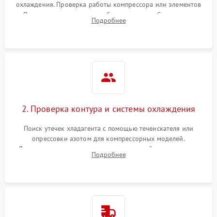
охлаждения. Проверка работы компрессора или элементов
Пельтье, оценка уровня вибрации и шума. Считывание
Подробнее
ошибок с модуля управления.
2. Проверка контура и системы охлаждения
Поиск утечек хладагента с помощью течеискателя или
опрессовки азотом для компрессорных моделей.
Диагностика термоэлектрических модулей, радиаторов и
Подробнее
кулеров на предмет перегрева или выхода из строя.