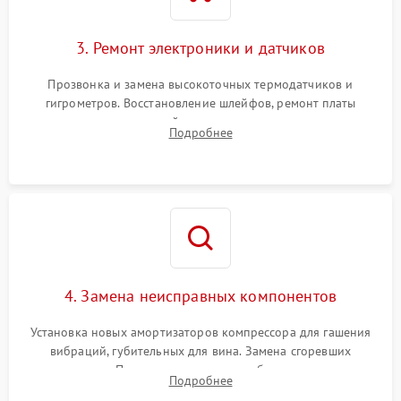
3. Ремонт электроники и датчиков
Прозвонка и замена высокоточных термодатчиков и
гигрометров. Восстановление шлейфов, ремонт платы
управления, отвечающей за поддержание микроклимата.
Подробнее
Проверка систем защиты от УФ-излучения и подсветки.
4. Замена неисправных компонентов
Установка новых амортизаторов компрессора для гашения
вибраций, губительных для вина. Замена сгоревших
элементов Пельтье, вентиляторов обдува, угольных
Подробнее
фильтров или поврежденных уплотнителей дверцы.