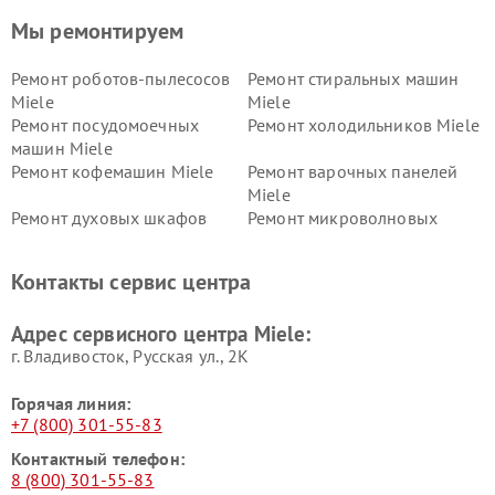
Мы ремонтируем
Ремонт роботов-пылесосов
Ремонт стиральных машин
Miele
Miele
Ремонт посудомоечных
Ремонт холодильников Miele
машин Miele
Ремонт кофемашин Miele
Ремонт варочных панелей
Miele
Ремонт духовых шкафов
Ремонт микроволновых
Miele
печей Miele
Ремонт парогенераторов
Ремонт вытяжек Miele
Контакты сервис центра
Miele
Ремонт гладильных систем
Ремонт вертикальных
Адрес сервисного центра Miele:
Miele
пылесосов Miele
г. Владивосток, Русская ул., 2К
Горячая линия:
+7 (800) 301-55-83
Контактный телефон:
8 (800) 301-55-83