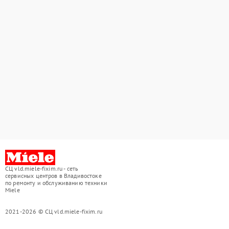
СЦ vld.miele-fixim.ru - сеть
сервисных центров в Владивостоке
по ремонту и обслуживанию техники
Miele
2021-2026 © СЦ vld.miele-fixim.ru