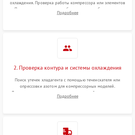
охлаждения. Проверка работы компрессора или элементов
Пельтье, оценка уровня вибрации и шума. Считывание
Подробнее
ошибок с модуля управления.
2. Проверка контура и системы охлаждения
Поиск утечек хладагента с помощью течеискателя или
опрессовки азотом для компрессорных моделей.
Диагностика термоэлектрических модулей, радиаторов и
Подробнее
кулеров на предмет перегрева или выхода из строя.