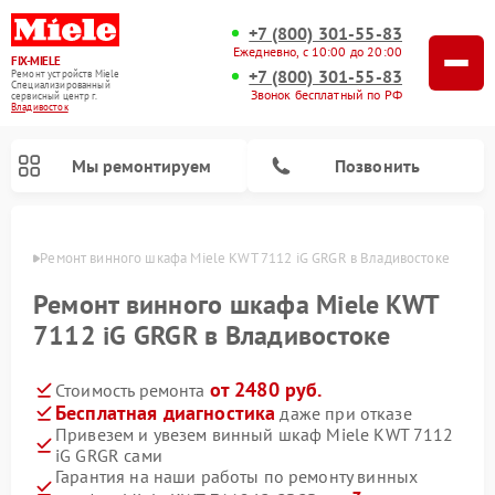
+7 (800) 301-55-83
Ежедневно, с 10:00 до 20:00
FIX-MIELE
+7 (800) 301-55-83
Ремонт устройств Miele
Специализированный
Звонок бесплатный по РФ
cервисный центр г.
Владивосток
Мы ремонтируем
Позвонить
стоке
Ремонт винного шкафа Miele KWT 7112 iG GRGR в Владивостоке
Ремонт винного шкафа Miele KWT
7112 iG GRGR в Владивостоке
от 2480 руб.
Стоимость ремонта
Бесплатная диагностика
даже при отказе
Привезем и увезем винный шкаф Miele KWT 7112
iG GRGR сами
Ремонт роботов-пылесосов Miele
Ремонт посудомоечных машин Miele
Ремонт гладильных систем Miele
Ремонт сушильных машин Miele
Ремонт вертикальных пылесосов Miele
Ремонт стиральных машин Miele
Ремонт варочных панелей Miele
Ремонт микроволновых печей Miele
Гарантия на наши работы по ремонту винных