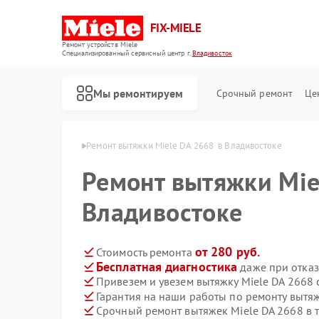
FIX-MIELE
Ремонт устройств Miele
Специализированный cервисный центр г.
Владивосток
Мы ремонтируем
Срочный ремонт
Це
iele в Владивостоке
Ремонт вытяжки Miele DA 2668  в Владивостоке
Ремонт вытяжки Mie
Владивостоке
от 280 руб.
Стоимость ремонта
Бесплатная диагностика
даже при отказ
Привезем и увезем вытяжку Miele DA 2668 
Гарантия на наши работы по ремонту вытя
Срочный ремонт вытяжек Miele DA 2668 в 
Ремонт роботов-пылесосов Miele
Ремонт стиральных машин Miele
Ремонт посудомоечных машин Miele
Ремонт варочных панелей Miele
Ремонт духовых шкафов Miele
Ремонт микроволновых печей Miele
Ремонт парогенераторов Miele
Ремонт гладильных систем Miele
Ремонт вертикальных пылесосов Miele
Ремонт сушильных машин Miele