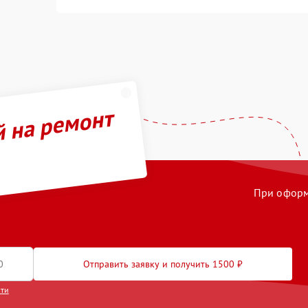
й на ремонт
При оформл
Отправить заявку и получить 1500 ₽
сти