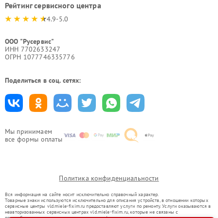
Рейтинг сервисного центра
4.9-5.0
ООО "Русервис"
ИНН 7702633247
ОГРН 1077746335776
Поделиться в соц. сетях:
Мы принимаем
все формы оплаты
Политика конфиденциальности
Вся информация на сайте носит исключительно справочный характер.
Товарные знаки используются исключительно для описания устройств, в отношении которых
сервисные центры vld.miele-fixim.ru предоставляют услуги по ремонту. Услуги оказываются в
неавторизованных сервисных центрах vld.miele-fixim.ru, которые не связаны с
правообладателями товарных знаков или их официальными представителями.