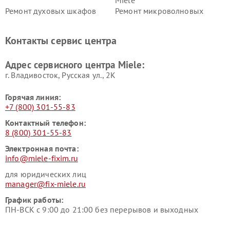
Miele
Ремонт духовых шкафов
Ремонт микроволновых
Miele
печей Miele
Ремонт парогенераторов
Ремонт вытяжек Miele
Контакты сервис центра
Miele
Ремонт гладильных систем
Ремонт вертикальных
Адрес сервисного центра Miele:
Miele
пылесосов Miele
г. Владивосток, Русская ул., 2К
Горячая линия:
+7 (800) 301-55-83
Контактный телефон:
8 (800) 301-55-83
Электронная почта:
info@miele-fixim.ru
для юридических лиц
manager@fix-miele.ru
График работы:
ПН-ВСК с 9:00 до 21:00 без перерывов и выходных