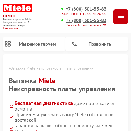
+7 (800) 301-55-83
Ежедневно, с 10:00 до 20:00
FIX-MIELE
+7 (800) 301-55-83
Ремонт устройств Miele
Специализированный
Звонок бесплатный по РФ
cервисный центр г.
Владивосток
Мы ремонтируем
Позвонить
стоке
Вытяжка Miele неисправность платы управления
Вытяжка
Miele
Неисправность платы управления
Бесплатная диагностика
даже при отказе от
ремонта
Привезем и увезем вытяжку Miele собственной
доставкой
Ремонт вертикальных пылесосов Miele
Ремонт роботов-пылесосов Miele
Ремонт посудомоечных машин Miele
Ремонт стиральных машин Miele
Ремонт варочных панелей Miele
Ремонт микроволновых печей Miele
Ремонт гладильных систем Miele
Ремонт сушильных машин Miele
Гарантия на наши работы по ремонту вытяжек