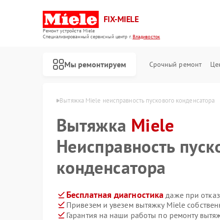
FIX-MIELE
Ремонт устройств Miele
Специализированный cервисный центр г.
Владивосток
Мы ремонтируем
Срочный ремонт
Це
iele в Владивостоке
Вытяжка Miele неисправность пускового конденсатора
Вытяжка
Miele
Неисправность пуск
конденсатора
Бесплатная диагностика
даже при отказ
Привезем и увезем вытяжку Miele собстве
Гарантия на наши работы по ремонту вытя
Ремонт роботов-пылесосов Miele
Ремонт стиральных машин Miele
Ремонт посудомоечных машин Miele
Ремонт варочных панелей Miele
Ремонт духовых шкафов Miele
Ремонт микроволновых печей Miele
Ремонт парогенераторов Miele
Ремонт гладильных систем Miele
Ремонт вертикальных пылесосов Miele
Ремонт сушильных машин Miele