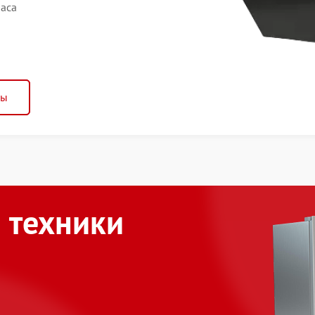
часа
ны
 техники